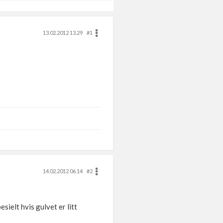
13.02.2012 13.29
#1
14.02.2012 06.14
#2
ielt hvis gulvet er litt