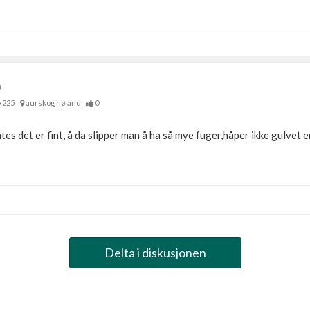
)
225
aurskog høland
0
yntes det er fint, å da slipper man å ha så mye fuger,håper ikke gulvet 
Delta i diskusjonen