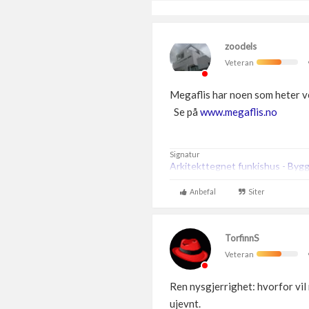
zoodels
Veteran
Megaflis har noen som heter v
Se på
www.megaflis.no
Signatur
Arkitekttegnet funkishus - Byg
Anbefal
Siter
TorfinnS
Veteran
Ren nysgjerrighet: hvorfor vil 
ujevnt.