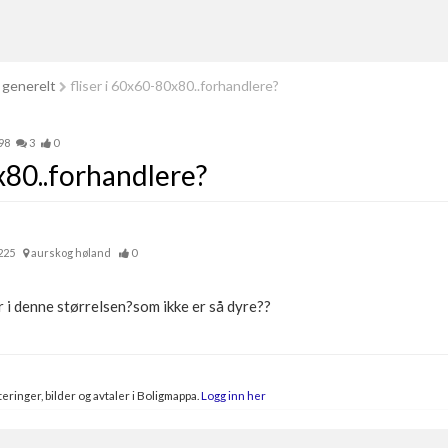
 generelt
fliser i 60x60-80x80..forhandlere?
98
3
0
x80..forhandlere?
225
aurskog høland
0
r i denne størrelsen?som ikke er så dyre??
eringer, bilder og avtaler i Boligmappa.
Logg inn her