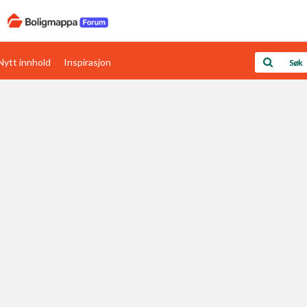
Nytt innhold
Inspirasjon
Boligens papirer
Den enkleste måten å få papirene i orden
rav
Verdi & økonomi
Din største investering
Papirer som mangler
Skaff dokumentasjon som mangler
Kom i gang med Boligmappa
Se din bolig? Klikk her