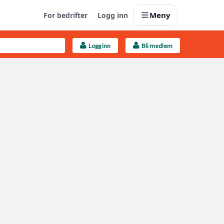
Meny
For bedrifter
Logg inn
Logg inn
Bli medlem
Last opp selv
Ta vare på fargekoder og kvitteringer
Finn håndverkere
Søk blant 9000 bedrifter
Kundeservice
Få svar på det du lurer på
Boligmappa+
Nytt
Få mer ut av Boligmappa