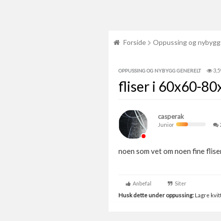
Forside
Oppussing og nybygg
3,5
OPPUSSING OG NYBYGG GENERELT
fliser i 60x60-80
casperak
Junior
noen som vet om noen fine flise
Anbefal
Siter
Husk dette under oppussing:
Lagre kvitt