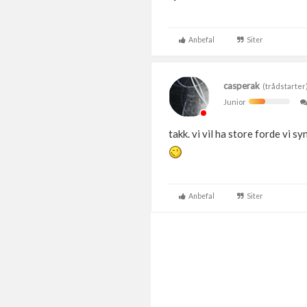
Anbefal
Siter
casperak
(trådstarter
Junior
takk. vi vil ha store forde vi s
Anbefal
Siter