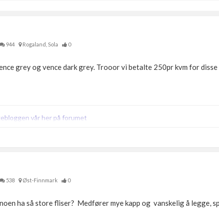
944
Rogaland, Sola
0
ence grey og vence dark grey. Trooor vi betalte 250pr kvm for disse
gebloggen vår her på forumet
538
Øst-Finnmark
0
noen ha så store fliser? Medfører mye kapp og vanskelig å legge, spes