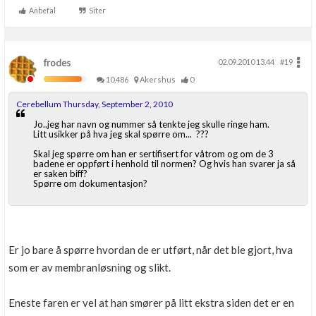
Anbefal
Siter
frodes
02.09.2010 13.44
#19
10,486
Akershus
0
Cerebellum Thursday, September 2, 2010
Jo..jeg har navn og nummer så tenkte jeg skulle ringe ham.
Litt usikker på hva jeg skal spørre om... ???
Skal jeg spørre om han er sertifisert for våtrom og om de 3
badene er oppført i henhold til normen? Og hvis han svarer ja så
er saken biff?
Spørre om dokumentasjon?
Er jo bare å spørre hvordan de er utført, når det ble gjort, hva
som er av membranløsning og slikt.
Eneste faren er vel at han smører på litt ekstra siden det er en