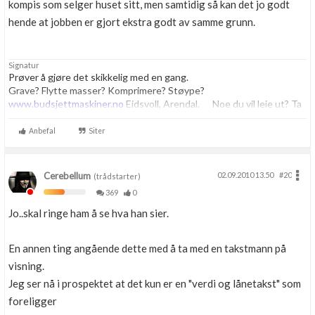
kompis som selger huset sitt, men samtidig så kan det jo godt
hende at jobben er gjort ekstra godt av samme grunn.
Signatur
Prøver å gjøre det skikkelig med en gang.
Grave? Flytte masser? Komprimere? Støype?
www.budsjettmaskiner.no
Eidsvoll, Arendal. Noe du vil leie ut? Ta
kontakt, vi har plass til flere.
Anbefal
Siter
Cerebellum
02.09.2010 13.50
#20
(trådstarter)
369
0
Jo..skal ringe ham å se hva han sier.
En annen ting angående dette med å ta med en takstmann på
visning.
Jeg ser nå i prospektet at det kun er en "verdi og lånetakst" som
foreligger