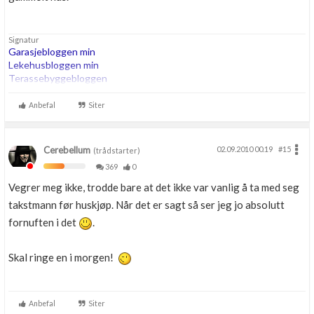
Signatur
Garasjebloggen min
Lekehusbloggen min
Terassebyggebloggen
260m2 bta trehus etter TEK07, Thermia Optimum G2 8kw i serie
Anbefal
Siter
med 200ltr OZO Super. 180m energihull. Roth vannbåren varme.
Cerebellum
02.09.2010 00.19
#15
(trådstarter)
369
0
Vegrer meg ikke, trodde bare at det ikke var vanlig å ta med seg
takstmann før huskjøp. Når det er sagt så ser jeg jo absolutt
fornuften i det
.
Skal ringe en i morgen!
Anbefal
Siter