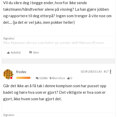
Vil du sikre deg i begge ender, hvorfor ikke sende
takstmann/håndtverker alene på visning? La han gjøre jobben
og rapportere til deg etterpå? Ingen som trenger å vite noe om
det.... (ja det er vel juks, men pokker heller)
Signatur
Ikke fagmann på noe som helst og sender aldri faktura til noen.
Anbefal
Siter
frodes
02.09.2010 11.43
#17
10,486
Akershus
0
Går det ikke an å få tak i denne kompisen som har pusset opp
badet og høre hva som er gjort? Det viktigste er hva som er
gjort, ikke hvem som har gjort det.
Signatur