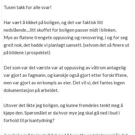
Tusen takk for alle svar!
Har vært å kikket på boligen, og det var faktisk litt
nedslående....litt skuffet for boligen passer midt i blinken.
Mye av flatene trengete oppussing og renovering, i og for seg
greit nok, det hadde vi planlagt uansett. (selvom det så finere ut
på bildene i prospektet)
Det som var det værste var at oppussing av våtrom antagelig
var gjort av fagmann, og kanskje også gjort etter forskriftene,
men var gjort av en kompis av eier. Det vil si, det fantes ingen
dokumentasjon på arbeidet.
Utover det likte jeg boligen, og kunne fremdeles tenkt meg å
kjøpe den. Spørsmålet er da hvor mye jeg skal gå ned i bud i
forhold til prisantydning?