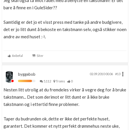
Jeg skal også ta imot rådet med å benytte en takstmann! Er det
bare å finne en i GuleSider??
Samtidig er det jo et visst press med tanke på andre budgivere,
det er jo litt dumt å bekoste en takstmann selv, også stikker noen
andre av med huset :-\
Anbefal
Siter
byggebob
02.09.2010 00.06
#13
5,112
Troms
0
Nesten litt utrolig at du fremdeles virker å vegre deg for å bruke
takstmann... Det som derimot er litt dumt er å ikke bruke
takstmann og i ettertid finne problemer.
Taper du budrunden ok, dette er ikke det perfekte huset,
garantert. Det kommer et nytt perfekt drømmehus neste uke,