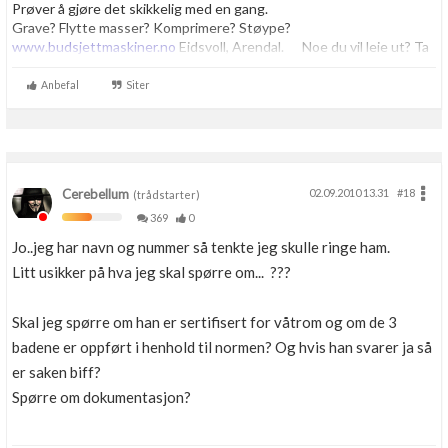
Prøver å gjøre det skikkelig med en gang.
Grave? Flytte masser? Komprimere? Støype?
www.budsjettmaskiner.no
Eidsvoll, Arendal. Noe du vil leie ut? Ta
kontakt, vi har plass til flere.
Anbefal
Siter
Cerebellum
02.09.2010 13.31
#18
(trådstarter)
369
0
Jo..jeg har navn og nummer så tenkte jeg skulle ringe ham.
Litt usikker på hva jeg skal spørre om... ???
Skal jeg spørre om han er sertifisert for våtrom og om de 3
badene er oppført i henhold til normen? Og hvis han svarer ja så
er saken biff?
Spørre om dokumentasjon?