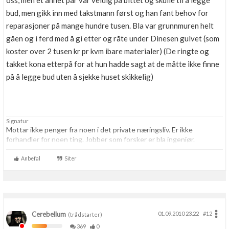
oss, men et annet par var veldig på bittet og skulle til å legge
Boligmappa+
bud, men gikk inn med takstmann først og han fant behov for
Nytt
Få mer ut av Boligmappa
reparasjoner på mange hundre tusen. Bla var grunnmuren helt
gåen og i ferd med å gi etter og råte under Dinesen gulvet (som
koster over 2 tusen kr pr kvm ibare materialer) (De ringte og
takket kona etterpå for at hun hadde sagt at de måtte ikke finne
på å legge bud uten å sjekke huset skikkelig)
Signatur
Mottar ikke penger fra noen i det private næringsliv. Er ikke
forhandler for noen ting. Jobber som forsker er bla ingeniør.
Anbefal
Siter
Cerebellum
01.09.2010 23.22
#12
(trådstarter)
369
0