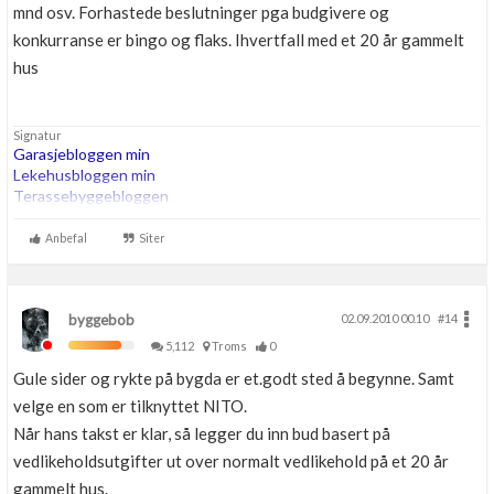
mnd osv. Forhastede beslutninger pga budgivere og
konkurranse er bingo og flaks. Ihvertfall med et 20 år gammelt
hus
Signatur
Garasjebloggen min
Lekehusbloggen min
Terassebyggebloggen
260m2 bta trehus etter TEK07, Thermia Optimum G2 8kw i serie
Anbefal
Siter
med 200ltr OZO Super. 180m energihull. Roth vannbåren varme.
byggebob
02.09.2010 00.10
#14
5,112
Troms
0
Gule sider og rykte på bygda er et.godt sted å begynne. Samt
velge en som er tilknyttet NITO.
Når hans takst er klar, så legger du inn bud basert på
vedlikeholdsutgifter ut over normalt vedlikehold på et 20 år
gammelt hus.