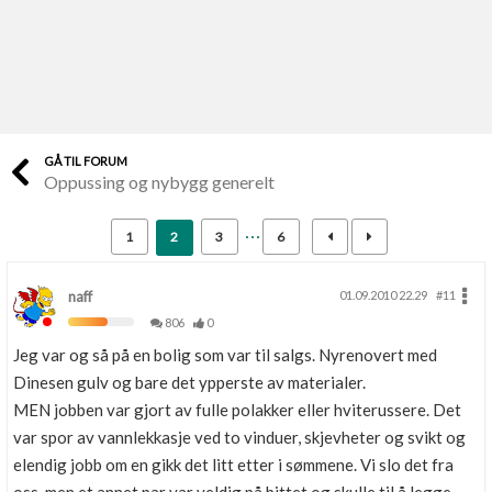
Last opp selv
Ta vare på fargekoder og kvitteringer
Verdi & økonomi
Din største investering
GÅ TIL FORUM
Oppussing og nybygg generelt
Finn håndverkere
Søk blant 9000 bedrifter
1
2
3
6
Papirer som mangler
Skaff dokumentasjon som mangler
naff
01.09.2010 22.29
#11
806
0
Kundeservice
Jeg var og så på en bolig som var til salgs. Nyrenovert med
Få svar på det du lurer på
Dinesen gulv og bare det ypperste av materialer.
MEN jobben var gjort av fulle polakker eller hviterussere. Det
Kom i gang med Boligmappa
var spor av vannlekkasje ved to vinduer, skjevheter og svikt og
Se din bolig? Klikk her
elendig jobb om en gikk det litt etter i sømmene. Vi slo det fra