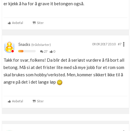
er kjekk å ha for å grave it betongen også.
Anbefal
Siter
5nacks
09.09.2017 23.10
#7
(trådstarter)
27
0
Takk for svar, folkens! Da blir det å seriøst vurdere å få bort all
betong. Må si at det frister lite med så mye jobb for et rom som
skal brukes som hobby/verksted. Men, kommer sikkert ikke til å
angre på det i det lange løp
Anbefal
Siter