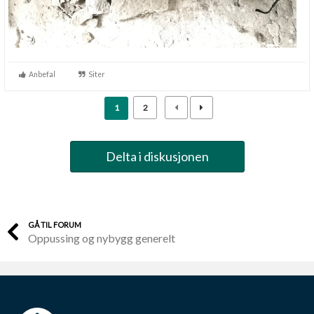
Anbefal
Siter
1
2
Delta i diskusjonen
GÅ TIL FORUM
Oppussing og nybygg generelt