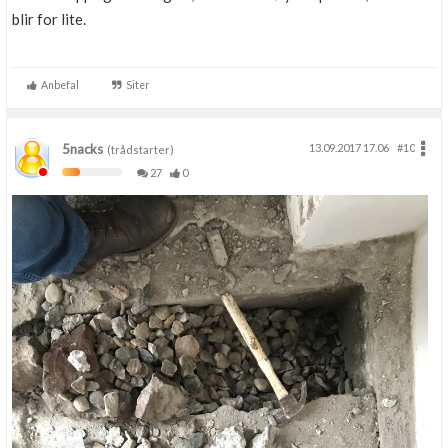
blir for lite.
Anbefal
Siter
5nacks
13.09.2017 17.06
#10
(trådstarter)
27
0