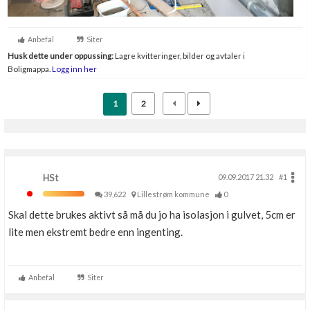
Anbefal
Siter
Husk dette under oppussing:
Lagre kvitteringer, bilder og avtaler i
Boligmappa.
Logg inn her
1
2
HSt
09.09.2017 21.32
#1
39,622
Lillestrøm kommune
0
Skal dette brukes aktivt så må du jo ha isolasjon i gulvet, 5cm er
lite men ekstremt bedre enn ingenting.
Anbefal
Siter