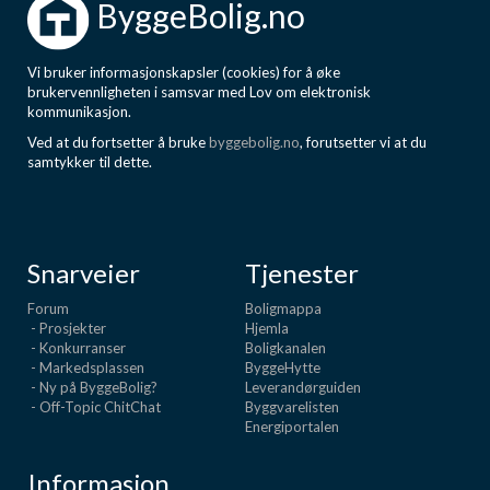
ByggeBolig.no
Vi bruker informasjonskapsler (cookies) for å øke
brukervennligheten i samsvar med Lov om elektronisk
kommunikasjon.
Ved at du fortsetter å bruke
byggebolig.no
, forutsetter vi at du
samtykker til dette.
Snarveier
Tjenester
Forum
Boligmappa
- Prosjekter
Hjemla
- Konkurranser
Boligkanalen
- Markedsplassen
ByggeHytte
- Ny på ByggeBolig?
Leverandørguiden
- Off-Topic ChitChat
Byggvarelisten
Energiportalen
Informasjon