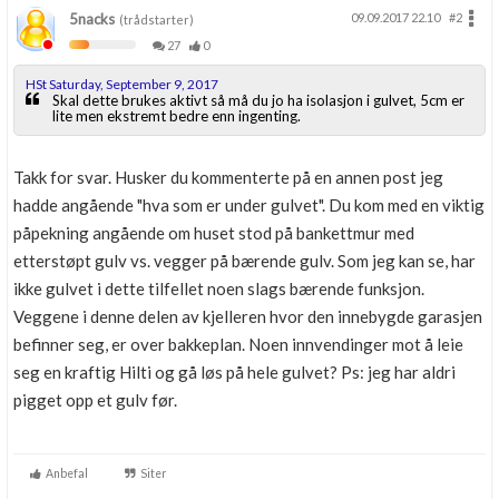
5nacks
09.09.2017 22.10
#2
(trådstarter)
27
0
HSt Saturday, September 9, 2017
Skal dette brukes aktivt så må du jo ha isolasjon i gulvet, 5cm er
lite men ekstremt bedre enn ingenting.
Takk for svar. Husker du kommenterte på en annen post jeg
hadde angående "hva som er under gulvet". Du kom med en viktig
påpekning angående om huset stod på bankettmur med
etterstøpt gulv vs. vegger på bærende gulv. Som jeg kan se, har
ikke gulvet i dette tilfellet noen slags bærende funksjon.
Veggene i denne delen av kjelleren hvor den innebygde garasjen
befinner seg, er over bakkeplan. Noen innvendinger mot å leie
seg en kraftig Hilti og gå løs på hele gulvet? Ps: jeg har aldri
pigget opp et gulv før.
Anbefal
Siter