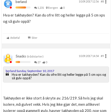
berland
10.09.2017 12.56
#8
1,231
Bergen
0
Hva er takhøyden? Kan du ofre litt og heller legge på 5 cm xps
og så gulv oppå?
Anbefal
Siter
5nacks
10.09.2017 14.54
#9
(trådstarter)
27
0
berland Sunday, September 10, 2017
Hva er takhøyden? Kan du ofre litt og heller legge på 5 cm xps og
så gulv oppå?
Takhøyden er ikke stort å skryte av. 216/219. Så hvis jeg skal
isolere, må gulvet vekk. Hvis jeg ikke gjør det, men allikevel
isolerer oppå gammelt gulv, havner takhøyden på 200, noe som