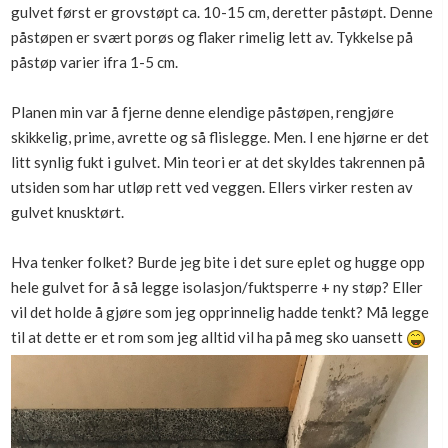
gulvet først er grovstøpt ca. 10-15 cm, deretter påstøpt. Denne
påstøpen er svært porøs og flaker rimelig lett av. Tykkelse på
påstøp varier ifra 1-5 cm.
Planen min var å fjerne denne elendige påstøpen, rengjøre
skikkelig, prime, avrette og så flislegge. Men. I ene hjørne er det
litt synlig fukt i gulvet. Min teori er at det skyldes takrennen på
utsiden som har utløp rett ved veggen. Ellers virker resten av
gulvet knusktørt.
Hva tenker folket? Burde jeg bite i det sure eplet og hugge opp
hele gulvet for å så legge isolasjon/fuktsperre + ny støp? Eller
vil det holde å gjøre som jeg opprinnelig hadde tenkt? Må legge
til at dette er et rom som jeg alltid vil ha på meg sko uansett