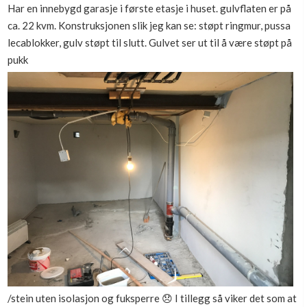
Har en innebygd garasje i første etasje i huset. gulvflaten er på
Boligmappa+
ca. 22 kvm. Konstruksjonen slik jeg kan se: støpt ringmur, pussa
Nytt
Få mer ut av Boligmappa
lecablokker, gulv støpt til slutt. Gulvet ser ut til å være støpt på
pukk
/stein uten isolasjon og fuksperre 😞 I tillegg så viker det som at