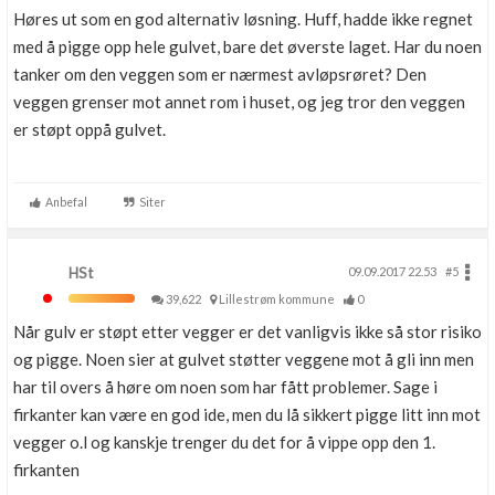
Høres ut som en god alternativ løsning. Huff, hadde ikke regnet
med å pigge opp hele gulvet, bare det øverste laget. Har du noen
tanker om den veggen som er nærmest avløpsrøret? Den
veggen grenser mot annet rom i huset, og jeg tror den veggen
er støpt oppå gulvet.
Anbefal
Siter
HSt
09.09.2017 22.53
#5
39,622
Lillestrøm kommune
0
Når gulv er støpt etter vegger er det vanligvis ikke så stor risiko
og pigge. Noen sier at gulvet støtter veggene mot å gli inn men
har til overs å høre om noen som har fått problemer. Sage i
firkanter kan være en god ide, men du lå sikkert pigge litt inn mot
vegger o.l og kanskje trenger du det for å vippe opp den 1.
firkanten