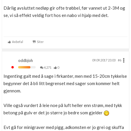
Dårlig avsluttet nedløp gir ofte trøbbel, før vannet ut 2-3M og
se, vi så effekt veldig fort hos en nabo vi hjalp med det.
Anbefal
Siter
oddbjoh
09.09.2017 23.03
#6
4,271
0
Ingenting galt med å sage i firkanter, men med 15-20cm tykkelse
begynner det å bli litt begrenset med sager som kommer helt
gjennom.
Ville også vurdert å leie noe på luft heller enn strøm, med tykk
betong på gulv er det jo større jo bedre som gjelder
Evt gå for minigraver med pigg, adkomsten er jo grei og skuffa