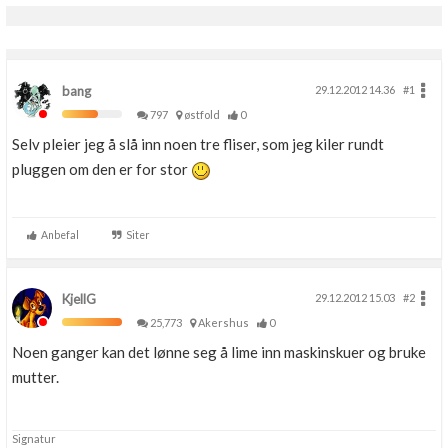
bang
29.12.2012 14.36
#1
797
østfold
0
Selv pleier jeg å slå inn noen tre fliser, som jeg kiler rundt
pluggen om den er for stor
Anbefal
Siter
KjellG
29.12.2012 15.03
#2
25,773
Akershus
0
Noen ganger kan det lønne seg å lime inn maskinskuer og bruke
mutter.
Signatur