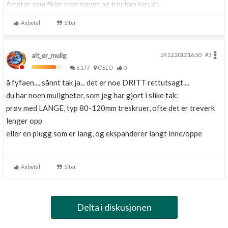
Amatør som fikler med mangt og tror han kan alt.
Anbefal
Siter
alt_er_mulig
29.12.2012 16.50
#3
6,177
OSLO
0
å fyfaen.... sånnt tak ja... det er noe DRITT rettutsagt....
du har noen muligheter, som jeg har gjort i slike tak:
prøv med LANGE, typ 80-120mm treskruer, ofte det er treverk
lenger opp
eller en plugg som er lang, og ekspanderer langt inne/oppe
Anbefal
Siter
Delta i diskusjonen