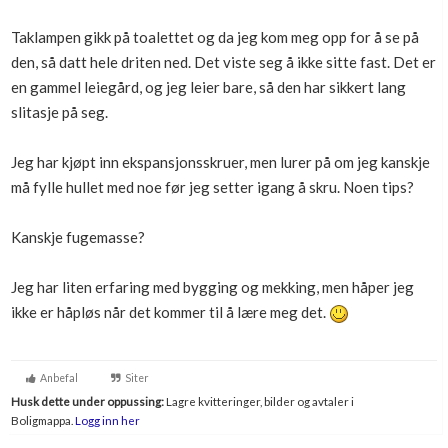
Boligmappa+
Taklampen gikk på toalettet og da jeg kom meg opp for å se på
Nytt
Få mer ut av Boligmappa
den, så datt hele driten ned. Det viste seg å ikke sitte fast. Det er
en gammel leiegård, og jeg leier bare, så den har sikkert lang
slitasje på seg.
Jeg har kjøpt inn ekspansjonsskruer, men lurer på om jeg kanskje
må fylle hullet med noe før jeg setter igang å skru. Noen tips?
Kanskje fugemasse?
Jeg har liten erfaring med bygging og mekking, men håper jeg
ikke er håpløs når det kommer til å lære meg det.
Anbefal
Siter
Husk dette under oppussing:
Lagre kvitteringer, bilder og avtaler i
Boligmappa.
Logg inn her