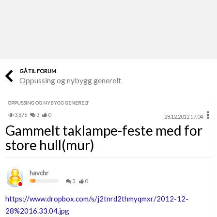
Last opp selv
Ta vare på fargekoder og kvitteringer
Verdi & økonomi
Din største investering
GÅ TIL FORUM
Oppussing og nybygg generelt
Finn håndverkere
Søk blant 9000 bedrifter
OPPUSSING OG NYBYGG GENERELT
3,676
3
0
28.12.2012 17.04
Papirer som mangler
Gammelt taklampe-feste med for
Skaff dokumentasjon som mangler
store hull(mur)
Kundeservice
Få svar på det du lurer på
havchr
3
0
Kom i gang med Boligmappa
https://www.dropbox.com/s/j2tnrd2thmyqmxr/2012-12-
Se din bolig? Klikk her
28%2016.33.04.jpg