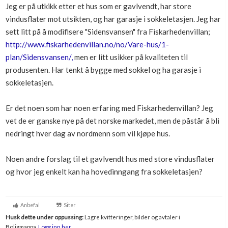
Jeg er på utkikk etter et hus som er gavlvendt, har store
Boligmappa+
vindusflater mot utsikten, og har garasje i sokkeletasjen. Jeg har
Nytt
Få mer ut av Boligmappa
sett litt på å modifisere "Sidensvansen" fra Fiskarhedenvillan;
http://www.fiskarhedenvillan.no/no/Vare-hus/1-
plan/Sidensvansen/,
men er litt usikker på kvaliteten til
produsenten. Har tenkt å bygge med sokkel og ha garasje i
sokkeletasjen.
Er det noen som har noen erfaring med Fiskarhedenvillan? Jeg
vet de er ganske nye på det norske markedet, men de påstår å bli
nedringt hver dag av nordmenn som vil kjøpe hus.
Noen andre forslag til et gavlvendt hus med store vindusflater
og hvor jeg enkelt kan ha hovedinngang fra sokkeletasjen?
Anbefal
Siter
Husk dette under oppussing:
Lagre kvitteringer, bilder og avtaler i
Boligmappa.
Logg inn her