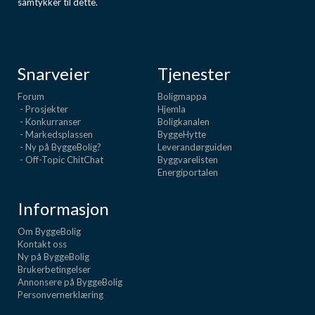
samtykker til dette.
Snarveier
Tjenester
Forum
Boligmappa
- Prosjekter
Hjemla
- Konkurranser
Boligkanalen
- Markedsplassen
ByggeHytte
- Ny på ByggeBolig?
Leverandørguiden
- Off-Topic ChitChat
Byggvarelisten
Energiportalen
Informasjon
Om ByggeBolig
Kontakt oss
Ny på ByggeBolig
Brukerbetingelser
Annonsere på ByggeBolig
Personvernerklæring