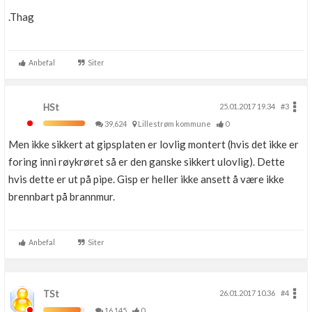
.Thag
Anbefal
Siter
HSt
25.01.2017 19.34
#3
39,624
Lillestrøm kommune
0
Men ikke sikkert at gipsplaten er lovlig montert (hvis det ikke er
foring inni røykrøret så er den ganske sikkert ulovlig). Dette
hvis dette er ut på pipe. Gisp er heller ikke ansett å være ikke
brennbart på brannmur.
Anbefal
Siter
TSt
26.01.2017 10.36
#4
16,145
0