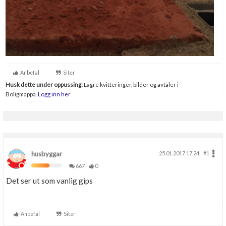
Anbefal
Siter
Husk dette under oppussing:
Lagre kvitteringer, bilder og avtaler i
Boligmappa.
Logg inn her
husbyggar
25.01.2017 17.24
#1
667
0
Det ser ut som vanlig gips
Anbefal
Siter