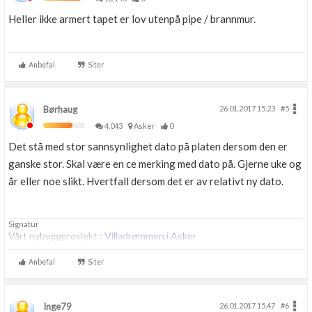
Heller ikke armert tapet er lov utenpå pipe / brannmur.
Anbefal
Siter
Børhaug
26.01.2017 15.23
#5
4,043
Asker
0
Det stå med stor sannsynlighet dato på platen dersom den er
ganske stor. Skal være en ce merking med dato på. Gjerne uke og
år eller noe slikt. Hvertfall dersom det er av relativt ny dato.
Signatur
Vårt nybyggprosjekt :
Villadrømmen i Asker
Anbefal
Siter
Inge79
26.01.2017 15.47
#6