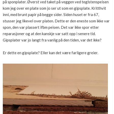
på sponplater. Øverst ved taket på veggen ved teglstenspeisen
Boligmappa+
kom jeg over en plate som jo ser ut som en gipsplate. Kritthvit
Nytt
Få mer ut av Boligmappa
inni, med brunt papir på begge sider. Siden huset er fra 67,
stusser jeg likevel over platen. Dette er den eneste som ikke var
spon, den var plassert ifbm peisen. Det var ikke spor etter
reparasjoner og at den kanskje var satt opp i senere tid.
Gipsplater var jo langt fra vanlig på den tiden, var det ikke?
Er dette en gipsplate? Eller kan det være farligere greier.