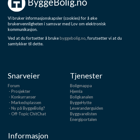
ByggeBolig.no
Vi bruker informasjonskapsler (cookies) for å øke
brukervennligheten i samsvar med Lov om elektronisk
kommunikasjon.
Ved at du fortsetter å bruke
byggebolig.no
, forutsetter vi at du
samtykker til dette.
Snarveier
Tjenester
Forum
Boligmappa
- Prosjekter
Hjemla
- Konkurranser
Boligkanalen
- Markedsplassen
ByggeHytte
- Ny på ByggeBolig?
Leverandørguiden
- Off-Topic ChitChat
Byggvarelisten
Energiportalen
Informasjon