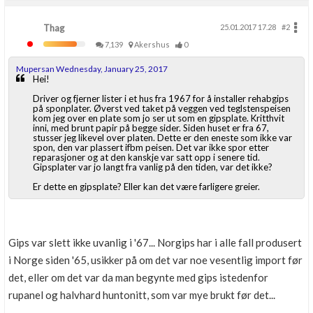
Thag
25.01.2017 17.28
#2
7,139
Akershus
0
Mupersan Wednesday, January 25, 2017
Hei!
Driver og fjerner lister i et hus fra 1967 for å installer rehabgips
på sponplater. Øverst ved taket på veggen ved teglstenspeisen
kom jeg over en plate som jo ser ut som en gipsplate. Kritthvit
inni, med brunt papir på begge sider. Siden huset er fra 67,
stusser jeg likevel over platen. Dette er den eneste som ikke var
spon, den var plassert ifbm peisen. Det var ikke spor etter
reparasjoner og at den kanskje var satt opp i senere tid.
Gipsplater var jo langt fra vanlig på den tiden, var det ikke?
Er dette en gipsplate? Eller kan det være farligere greier.
Gips var slett ikke uvanlig i '67... Norgips har i alle fall produsert
i Norge siden '65, usikker på om det var noe vesentlig import før
det, eller om det var da man begynte med gips istedenfor
rupanel og halvhard huntonitt, som var mye brukt før det...