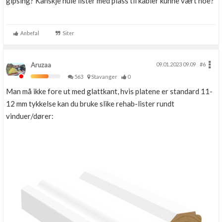
gipsing? Kanskje hule lister med plass til kabler kunne vært noe?
Anbefal
Siter
Aruzaa
09.01.2023 09.09
#6
563
Stavanger
0
Man må ikke fore ut med glattkant, hvis platene er standard 11-
12 mm tykkelse kan du bruke slike rehab-lister rundt
vinduer/dører: