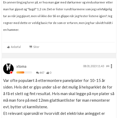
En annen ting jeg lurer på, er hva man gjør med dørkarmer og vinduskarmer etter
man har gipset og "bygd" 1,2 cm. Det er lister rundt karmene som jeg selvfølgelig
tar av når jeg gipset, men vil ikke der bli en glippe når jeg fester listene igjen? Jeg
regner med dette er veldig basic for de som er erfaren, men jeg har såvidt holdt i
en hammer.
Anbefal
Siter
xtoma
08.01.2023 11.43
#4
447
0
Var ofte populært å ettermontere panelplater for 10-15 år
siden. Hvis det er gips under så er det mulig å helsparklet de for
å få et slett og fint resultat. Hvis man skal legge på nye plater så
må man fore på med 12mm glattkantlister før man remonterer
evt. bytter ut karmlistene.
Et relevant spørsmål er hvorvidt det elektriske anlegget er