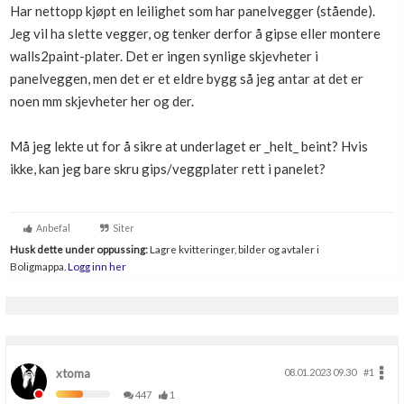
Har nettopp kjøpt en leilighet som har panelvegger (stående).
Boligmappa+
Jeg vil ha slette vegger, og tenker derfor å gipse eller montere
Nytt
Få mer ut av Boligmappa
walls2paint-plater. Det er ingen synlige skjevheter i
panelveggen, men det er et eldre bygg så jeg antar at det er
noen mm skjevheter her og der.
Må jeg lekte ut for å sikre at underlaget er _helt_ beint? Hvis
ikke, kan jeg bare skru gips/veggplater rett i panelet?
Anbefal
Siter
Husk dette under oppussing:
Lagre kvitteringer, bilder og avtaler i
Boligmappa.
Logg inn her
xtoma
08.01.2023 09.30
#1
447
1