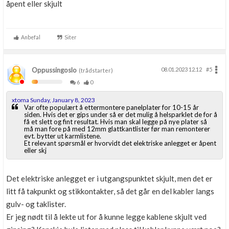
åpent eller skjult
Anbefal
Siter
Oppussingoslo
08.01.2023 12.12
#5
(trådstarter)
6
0
xtoma Sunday, January 8, 2023
Var ofte populært å ettermontere panelplater for 10-15 år
siden. Hvis det er gips under så er det mulig å helsparklet de for å
få et slett og fint resultat. Hvis man skal legge på nye plater så
må man fore på med 12mm glattkantlister før man remonterer
evt. bytter ut karmlistene.
Et relevant spørsmål er hvorvidt det elektriske anlegget er åpent
eller skj
Det elektriske anlegget er i utgangspunktet skjult, men det er
litt få takpunkt og stikkontakter, så det går en del kabler langs
gulv- og taklister.
Er jeg nødt til å lekte ut for å kunne legge kablene skjult ved