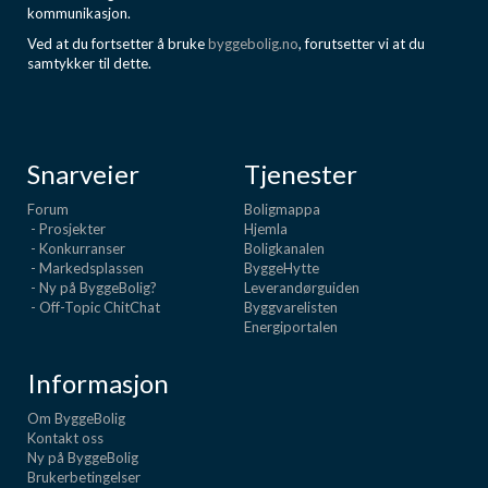
kommunikasjon.
Ved at du fortsetter å bruke
byggebolig.no
, forutsetter vi at du
samtykker til dette.
Snarveier
Tjenester
Forum
Boligmappa
- Prosjekter
Hjemla
- Konkurranser
Boligkanalen
- Markedsplassen
ByggeHytte
- Ny på ByggeBolig?
Leverandørguiden
- Off-Topic ChitChat
Byggvarelisten
Energiportalen
Informasjon
Om ByggeBolig
Kontakt oss
Ny på ByggeBolig
Brukerbetingelser