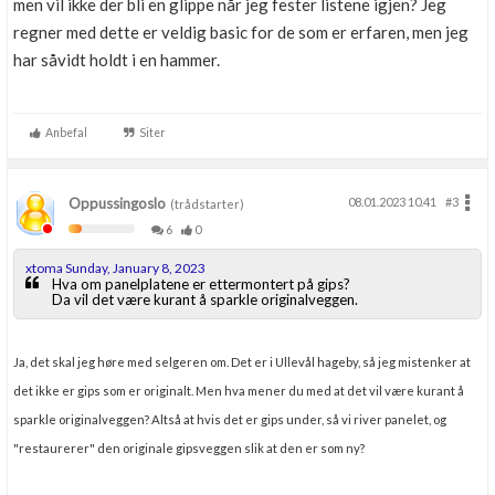
men vil ikke der bli en glippe når jeg fester listene igjen? Jeg
regner med dette er veldig basic for de som er erfaren, men jeg
har såvidt holdt i en hammer.
Anbefal
Siter
Oppussingoslo
08.01.2023 10.41
#3
(trådstarter)
6
0
xtoma Sunday, January 8, 2023
Hva om panelplatene er ettermontert på gips?
Da vil det være kurant å sparkle originalveggen.
Ja, det skal jeg høre med selgeren om. Det er i Ullevål hageby, så jeg mistenker at
det ikke er gips som er originalt. Men hva mener du med at det vil være kurant å
sparkle originalveggen? Altså at hvis det er gips under, så vi river panelet, og
"restaurerer" den originale gipsveggen slik at den er som ny?