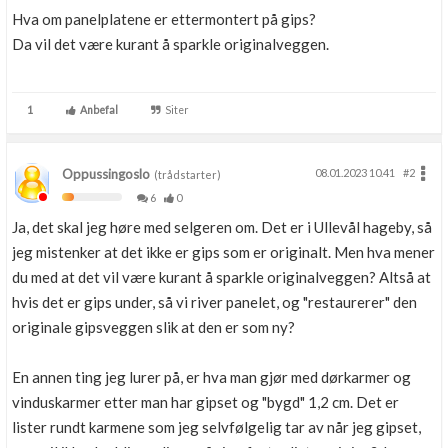
Hva om panelplatene er ettermontert på gips?
Da vil det være kurant å sparkle originalveggen.
1
Anbefal
Siter
Oppussingoslo
08.01.2023 10.41
#2
(trådstarter)
6
0
Ja, det skal jeg høre med selgeren om. Det er i Ullevål hageby, så
jeg mistenker at det ikke er gips som er originalt. Men hva mener
du med at det vil være kurant å sparkle originalveggen? Altså at
hvis det er gips under, så vi river panelet, og "restaurerer" den
originale gipsveggen slik at den er som ny?
En annen ting jeg lurer på, er hva man gjør med dørkarmer og
vinduskarmer etter man har gipset og "bygd" 1,2 cm. Det er
lister rundt karmene som jeg selvfølgelig tar av når jeg gipset,