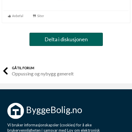
Anbefal
Siter
Delta i diskusjonen
GÅ TIL FORUM
Oppussing og nybygg generelt
ByggeBolig.no
Vi bruker informasjonskapsler (cookies) for å øke
brukervennligheten i samsvar med Lov om elektronisk