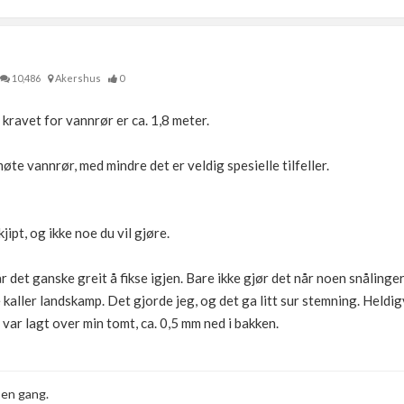
10,486
Akershus
0
kravet for vannrør er ca. 1,8 meter.
øte vannrør, med mindre det er veldig spesielle tilfeller.
jipt, og ikke noe du vil gjøre.
år det ganske greit å fikse igjen. Bare ikke gjør det når noen snålinge
kaller landskamp. Det gjorde jeg, og det ga litt sur stemning. Heldig
var lagt over min tomt, ca. 0,5 mm ned i bakken.
 en gang.