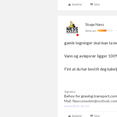
Anbefal
Siter
Skage Næss
Veteran
gamle tegninger skal man ta me
Vann og avløpsrør ligger 100% 
Fint at du har bestilt deg kabel
Signatur
Behov for graving,transport,con
Mail: Naessmaskin@outlook.com
www.ksn-as.no
Tlf:48018107 | PM
Anbefal
Siter