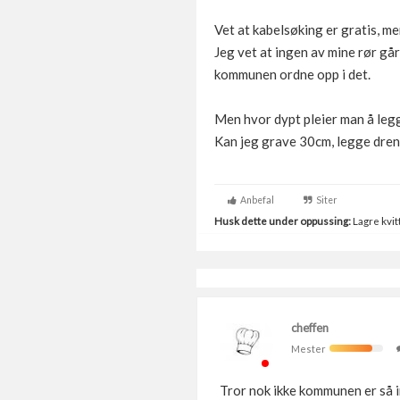
Vet at kabelsøking er gratis, m
Jeg vet at ingen av mine rør går 
kommunen ordne opp i det.
Men hvor dypt pleier man å leg
Kan jeg grave 30cm, legge dren
Anbefal
Siter
Husk dette under oppussing:
Lagre kvitt
cheffen
Mester
Tror nok ikke kommunen er så i