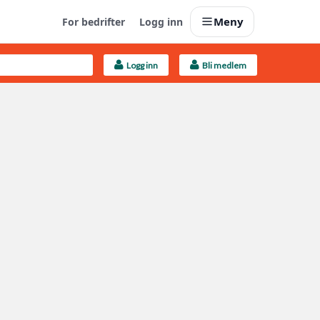
Meny
For bedrifter
Logg inn
Logg inn
Bli medlem
Last opp selv
Ta vare på fargekoder og kvitteringer
Finn håndverkere
Søk blant 9000 bedrifter
Kundeservice
Få svar på det du lurer på
Boligmappa+
Nytt
Få mer ut av Boligmappa