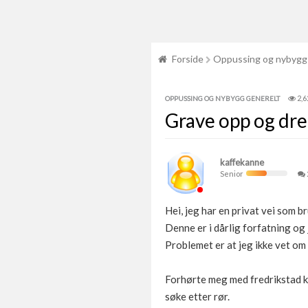
Forside
Oppussing og nybygg
2,6
OPPUSSING OG NYBYGG GENERELT
Grave opp og dren
kaffekanne
Senior
Hei, jeg har en privat vei som b
Denne er i dårlig forfatning og
Problemet er at jeg ikke vet om
Forhørte meg med fredrikstad ko
søke etter rør.