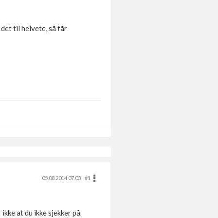
et til helvete, så får
05.08.2014 07.03
#1
ikke at du ikke sjekker på