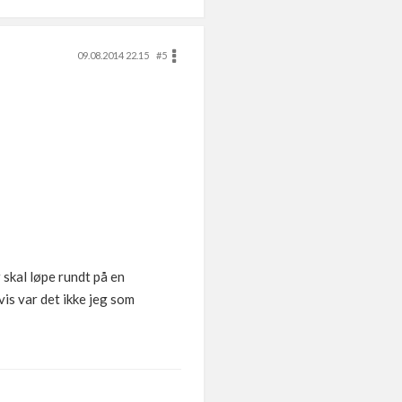
09.08.2014 22.15
#5
r skal løpe rundt på en
vis var det ikke jeg som