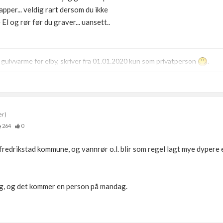
pper... veldig rart dersom du ikke
e El og rør før du graver... uansett..
g gulvvarme for elby, skriver fra 01.01.2020 kun som privatperson
.
er)
264
0
redrikstad kommune, og vannrør o.l. blir som regel lagt mye dypere e
ng, og det kommer en person på mandag.