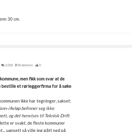
enn 30 cm.
2,018
Strømmen
0
kommune, men fikk som svar at de
e bestille et rørleggerfirma for å søke
 kommunen ikke har tegninger, sakset:
Vann-/Avløp befinner seg ikke
nett, og det henvises til Teknisk Drift
ette er svakt, de fleste kommuner
... uansett så ville jeg gått ned på