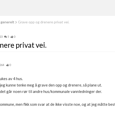
 generelt
Grave opp og drenere privat vei.
23
5
0
ere privat vei.
264
0
rukes av 4 hus.
 jeg kunne tenke meg å grave den opp og drenere, så plane ut.
 det går noen rør til andre hus/kommunale vannledninger der.
mmune, men fikk som svar at de ikke visste noe, og at jeg måtte besti