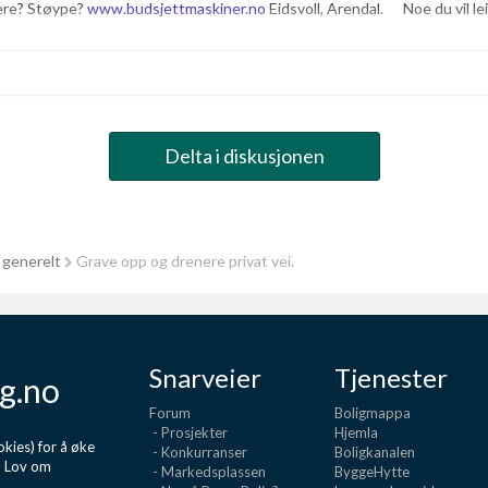
ere? Støype?
www.budsjettmaskiner.no
Eidsvoll, Arendal. Noe du vil leie
Delta i diskusjonen
 generelt
Grave opp og drenere privat vei.
Snarveier
Tjenester
g.no
Forum
Boligmappa
- Prosjekter
Hjemla
kies) for å øke
- Konkurranser
Boligkanalen
d Lov om
- Markedsplassen
ByggeHytte