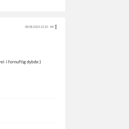
08.08.2014 23.20
#4
ei i fornuftig dybde:)