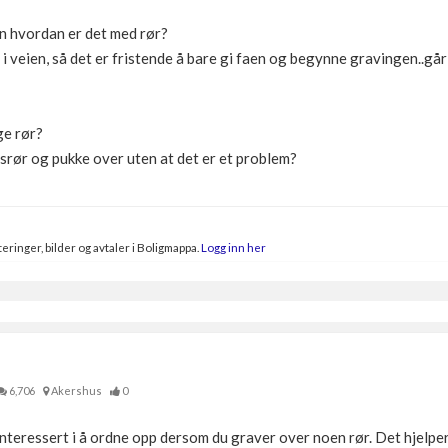
en hvordan er det med rør?
i veien, så det er fristende å bare gi faen og begynne gravingen..går d
ge rør?
srør og pukke over uten at det er et problem?
eringer, bilder og avtaler i Boligmappa.
Logg inn her
6,706
Akershus
0
nteressert i å ordne opp dersom du graver over noen rør. Det hjelper 