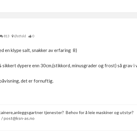
813
Østfold
0
d en klype salt, snakker av erfaring 8)
sikkert dypere enn 30cm,(stikkord, minusgrader og frost) så grav i v
påvisning, det er fornuftig.
tainere,anleggsgartner tjenester? Behov for å leie maskiner og utstyr?
 / post@ksn-as.no