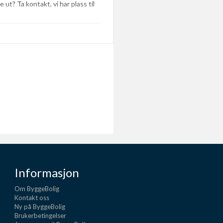
 ut? Ta kontakt, vi har plass til
Informasjon
Om ByggeBolig
Kontakt oss
Ny på ByggeBolig
Brukerbetingelser