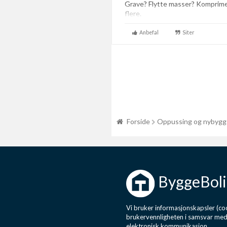
Grave? Flytte masser? Komprim
flere.
Anbefal
Siter
Forside
Oppussing og nybygg
ByggeBoli
Vi bruker informasjonskapsler (coo
brukervennligheten i samsvar me
elektronisk kommunikasjon.