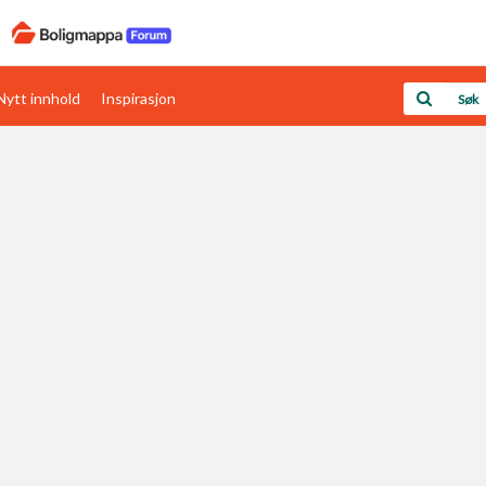
Nytt innhold
Inspirasjon
Boligens papirer
Den enkleste måten å få papirene i orden
rav
Verdi & økonomi
Din største investering
Papirer som mangler
Skaff dokumentasjon som mangler
Kom i gang med Boligmappa
Se din bolig? Klikk her