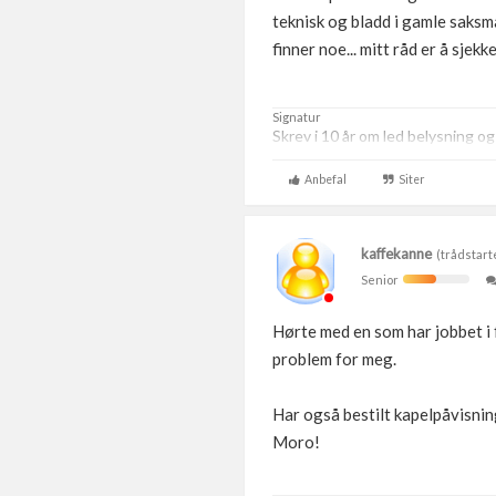
teknisk og bladd i gamle saksma
finner noe... mitt råd er å sjekk
Signatur
Skrev i 10 år om led belysning o
Anbefal
Siter
kaffekanne
(trådstart
Senior
Hørte med en som har jobbet i f
problem for meg.
Har også bestilt kapelpåvisni
Moro!