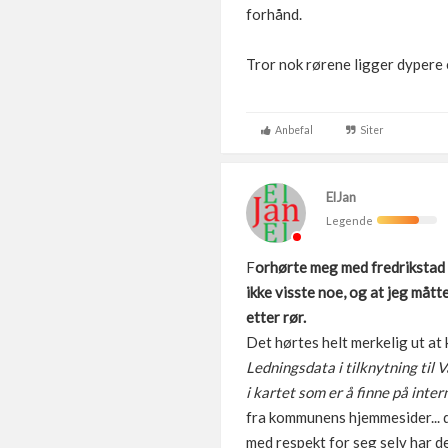
forhånd.
Tror nok rørene ligger dypere 
Anbefal
Siter
ElJan
Legende
F
orhørte meg med fredrikstad 
ikke visste noe, og at jeg mått
etter rør.
Det hørtes helt merkelig ut at
Ledningsdata i tilknytning til 
i kartet som er å finne på inter
fra kommunens hjemmesider... d
med respekt for seg selv har det