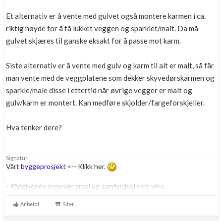
Et alternativ er å vente med gulvet også montere karmen i ca.
riktig høyde for å få lukket veggen og sparklet/malt. Da må
gulvet skjæres til ganske eksakt for å passe mot karm.
Siste alternativ er å vente med gulv og karm til alt er malt, så får
man vente med de veggplatene som dekker skyvedørskarmen og
sparkle/male disse i ettertid når øvrige vegger er malt og
gulv/karm er montert. Kan medføre skjolder/fargeforskjeller.
Hva tenker dere?
Signatur
Vårt
byggeprosjekt
<-- Klikk her.
- Rådgivende ingeniør areal og samferdsel som yrke.
- Personlig opptatt av byggtekniske løsninger. Har også et lite
gravefirma sammen med min far.
Anbefal
Siter