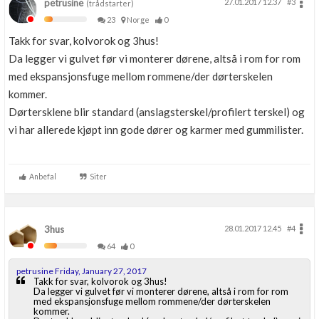
petrusine
27.01.2017 12.37
#3
(trådstarter)
23
Norge
0
Takk for svar, kolvorok og 3hus!
Da legger vi gulvet før vi monterer dørene, altså i rom for rom
med ekspansjonsfuge mellom rommene/der dørterskelen
kommer.
Dørtersklene blir standard (anslagsterskel/profilert terskel) og
vi har allerede kjøpt inn gode dører og karmer med gummilister.
Anbefal
Siter
3hus
28.01.2017 12.45
#4
64
0
petrusine Friday, January 27, 2017
Takk for svar, kolvorok og 3hus!
Da legger vi gulvet før vi monterer dørene, altså i rom for rom
med ekspansjonsfuge mellom rommene/der dørterskelen
kommer.