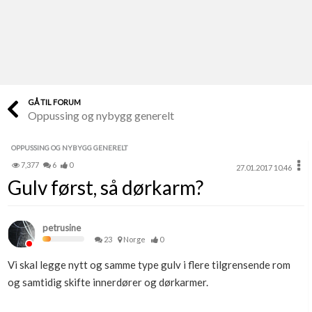
Last opp selv
Ta vare på fargekoder og kvitteringer
Verdi & økonomi
Din største investering
GÅ TIL FORUM
Oppussing og nybygg generelt
Finn håndverkere
Søk blant 9000 bedrifter
OPPUSSING OG NYBYGG GENERELT
7,377
6
0
27.01.2017 10.46
Papirer som mangler
Gulv først, så dørkarm?
Skaff dokumentasjon som mangler
Kundeservice
petrusine
Få svar på det du lurer på
23
Norge
0
Vi skal legge nytt og samme type gulv i flere tilgrensende rom
Kom i gang med Boligmappa
og samtidig skifte innerdører og dørkarmer.
Se din bolig? Klikk her