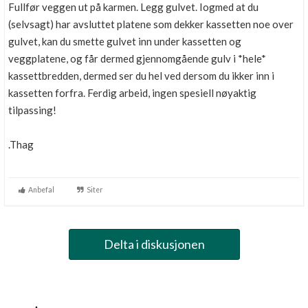
Fullfør veggen ut på karmen. Legg gulvet. Iogmed at du
(selvsagt) har avsluttet platene som dekker kassetten noe over
gulvet, kan du smette gulvet inn under kassetten og
veggplatene, og får dermed gjennomgående gulv i *hele*
kassettbredden, dermed ser du hel ved dersom du ikker inn i
kassetten forfra. Ferdig arbeid, ingen spesiell nøyaktig
tilpassing!
.Thag
Anbefal
Siter
Delta i diskusjonen