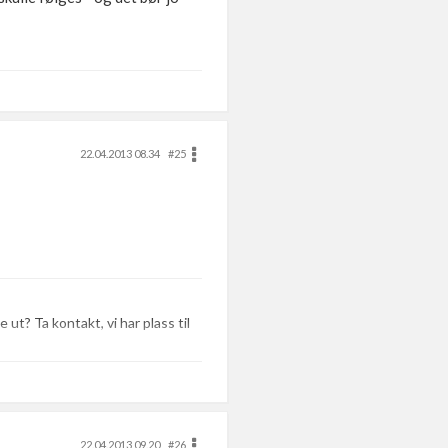
22.04.2013 08.34
#25
 ut? Ta kontakt, vi har plass til
22.04.2013 09.20
#26