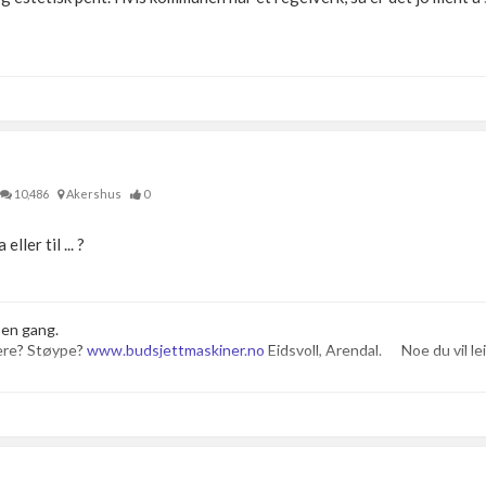
10,486
Akershus
0
ller til ... ?
 en gang.
ere? Støype?
www.budsjettmaskiner.no
Eidsvoll, Arendal. Noe du vil leie