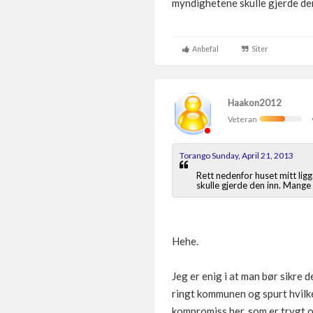
myndighetene skulle gjerde de
Anbefal
Siter
Haakon2012
Veteran
Torango Sunday, April 21, 2013
Rett nedenfor huset mitt lig
skulle gjerde den inn. Mang
Hehe.
Jeg er enig i at man bør sikre d
ringt kommunen og spurt hvilket
kompromiss her, som er trygt og