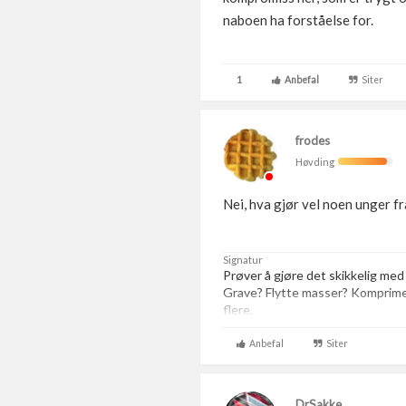
naboen ha forståelse for.
1
Anbefal
Siter
frodes
Høvding
Nei, hva gjør vel noen unger fra e
Signatur
Prøver å gjøre det skikkelig med
Grave? Flytte masser? Komprim
flere.
Anbefal
Siter
DrSakke