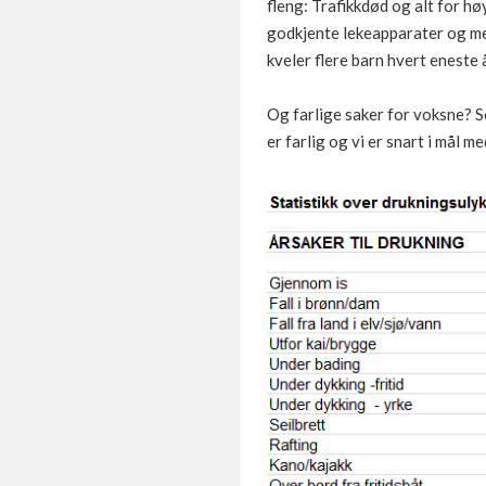
fleng: Trafikkdød og alt for h
godkjente lekeapparater og me
kveler flere barn hvert eneste å
Og farlige saker for voksne? So
er farlig og vi er snart i mål m