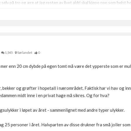
eg selv på tro og ære at jeg resten av livet aldri skal kjøpe noe som helst h
1,545
Sørlandet
0
mer enn 20 cm dybde på egen tomt må være det ypperste som er mulig
 bekker og grøfter i hopetall i nærområdet. Faktisk har vi hav og inn
tedammen midt inne i en privat hage må sikres. Og for hva?
gsulykker i løpet av året - sammenlignet med andre typer ulykker.
ag 25 personer i året. Halvparten av disse drukner fra små joller som