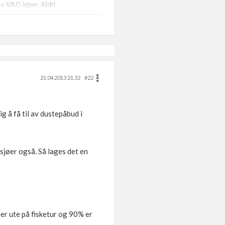
os VAG igjen. Aldri.
21.04.2013 21.32
#22
 å få til av dustepåbud i
sjøer også. Så lages det en
 er ute på fisketur og 90% er