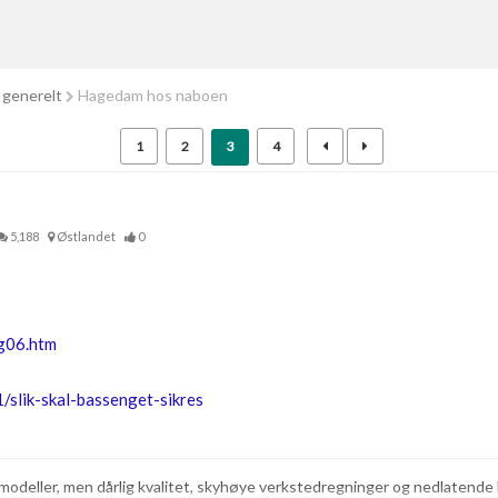
 generelt
Hagedam hos naboen
1
2
3
4
5,188
Østlandet
0
ig06.htm
/slik-skal-bassenget-sikres
lmodeller, men dårlig kvalitet, skyhøye verkstedregninger og nedlaten