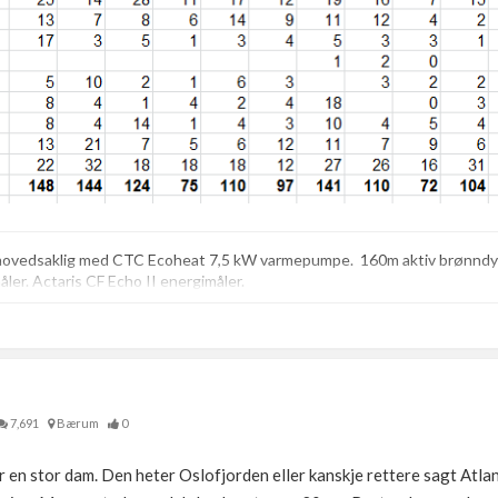
 hovedsaklig med CTC Ecoheat 7,5 kW varmepumpe. 160m aktiv brønndy
er. Actaris CF Echo II energimåler.
7,691
Bærum
0
r en stor dam. Den heter Oslofjorden eller kanskje rettere sagt Atla