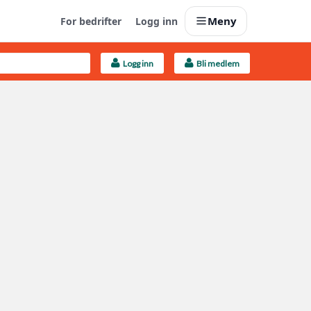
Meny
For bedrifter
Logg inn
Logg inn
Bli medlem
Last opp selv
Ta vare på fargekoder og kvitteringer
Finn håndverkere
Søk blant 9000 bedrifter
Kundeservice
Få svar på det du lurer på
Boligmappa+
Nytt
Få mer ut av Boligmappa