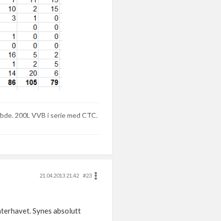
bde. 200L VVB i serie med CTC.
21.04.2013 21.42
#23
nterhavet. Synes absolutt