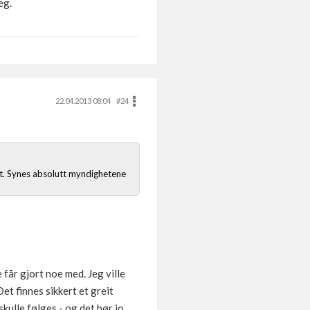
eg.
22.04.2013 08.04
#24
vet. Synes absolutt myndighetene
 får gjort noe med. Jeg ville
et finnes sikkert et greit
kulle følges - og det bør jo