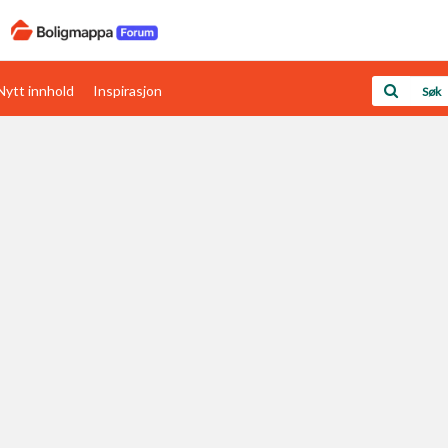
Nytt innhold
Inspirasjon
Boligens papirer
Den enkleste måten å få papirene i orden
rav
Verdi & økonomi
Din største investering
Papirer som mangler
Skaff dokumentasjon som mangler
Kom i gang med Boligmappa
Se din bolig? Klikk her