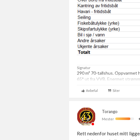
Signatur
290 m² 70-tallshus. Oppvarmet
65° ut fra VVB. Enermet strømmål
Anbefal
Siter
Torango
Mester
Rett nedenfor huset mitt ligge