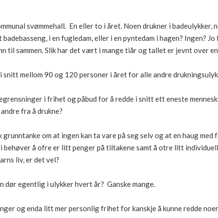
ommunal svømmehall. En eller to i året. Noen drukner i badeulykker, n
 badebasseng, i en fugledam, eller i en pyntedam i hagen? Ingen? Jo fa
ønn til sammen. Slik har det vært i mange tiår og tallet er jevnt over en 
i snitt mellom 90 og 120 personer i året for alle andre drukningsulyk
egrensninger i frihet og påbud for å redde i snitt ett eneste mennesk
 andre fra å drukne?
sk grunntanke om at ingen kan ta vare på seg selv og at en haug med f
vi behøver å ofre er litt penger på tiltakene samt å otre litt individuel
rns liv, er det vel?
n dør egentlig i ulykker hvert år? Ganske mange.
nger og enda litt mer personlig frihet for kanskje å kunne redde noen 