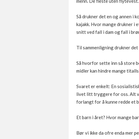
menn. De fleste uten flytevest.
Så drukner det en og annen i k
kajakk. Hvor mange drukner i et
snitt ved fall i dam og fall i br
Til sammenligning drukner det 
Så hvorfor sette inn så store b
midler kan hindre mange titalls
Svaret er enkelt: En sosialisti
livet litt tryggere for oss. Alt 
forlangt for å kunne redde et ba
Et barn i året? Hvor mange bar
Bør vi ikke da ofre enda mer pe