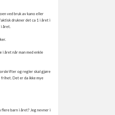
oen ved bruk av kano eller
ktisk drukner det ca 1 i året i
i året.
ker.
e i året når man med enkle
orskrifter og regler skal gjøre
l frihet. Det er da ikke mye
flere barn i året? Jeg nevner i