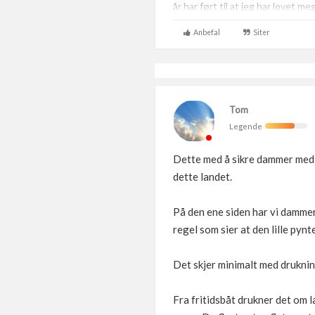
år har ført til at jeg har lovet m
Anbefal
Siter
Tom
Legende
Dette med å sikre dammer med 
dette landet.
På den ene siden har vi dammer,
regel som sier at den lille pyn
Det skjer minimalt med druknin
Fra fritidsbåt drukner det om l