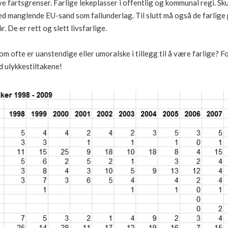
øye fartsgrenser. Farlige lekeplasser i offentlig og kommunal regi. 
d manglende EU-sand som fallunderlag. Til slutt må også de farlige
r. De er rett og slett livsfarlige.
m ofte er uanstendige eller umoralske i tillegg til å være farlige? Fo
ed ulykkestiltakene!