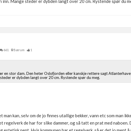
n inn. Mange steder er dybden langt over 20 cm. Rystende spør du m
661
Bærum
1
ger en stor dam. Den heter Oslofjorden eller kanskje rettere sagt Atlanterha
e steder er dybden langt over 20 cm. Rystende spør du meg.
et man kan, selv om de jo finnes utallige bekker, vann etc som man ikke
 regelverk de har for slike dammer, og så tatt en prat med naboen. D
 estetisk pent. Hvis kommunen har et regelverk, så er det jo ment å s