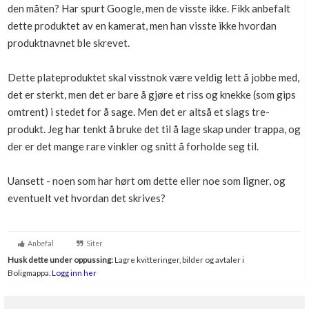
den måten? Har spurt Google, men de visste ikke. Fikk anbefalt
Boligmappa+
dette produktet av en kamerat, men han visste ikke hvordan
Nytt
Få mer ut av Boligmappa
produktnavnet ble skrevet.
Dette plateproduktet skal visstnok være veldig lett å jobbe med,
det er sterkt, men det er bare å gjøre et riss og knekke (som gips
omtrent) i stedet for å sage. Men det er altså et slags tre-
produkt. Jeg har tenkt å bruke det til å lage skap under trappa, og
der er det mange rare vinkler og snitt å forholde seg til.
Uansett - noen som har hørt om dette eller noe som ligner, og
eventuelt vet hvordan det skrives?
Anbefal
Siter
Husk dette under oppussing:
Lagre kvitteringer, bilder og avtaler i
Boligmappa.
Logg inn her