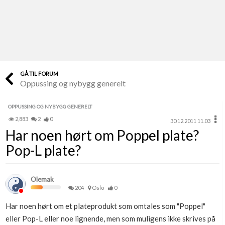
Last opp selv
Ta vare på fargekoder og kvitteringer
Verdi & økonomi
Din største investering
GÅ TIL FORUM
Oppussing og nybygg generelt
Finn håndverkere
Søk blant 9000 bedrifter
OPPUSSING OG NYBYGG GENERELT
2,883
2
0
30.12.2011 11.03
Papirer som mangler
Har noen hørt om Poppel plate?
Skaff dokumentasjon som mangler
Pop-L plate?
Kundeservice
Få svar på det du lurer på
Olemak
204
Oslo
0
Kom i gang med Boligmappa
Har noen hørt om et plateprodukt som omtales som "Poppel"
Se din bolig? Klikk her
eller Pop-L eller noe lignende, men som muligens ikke skrives på