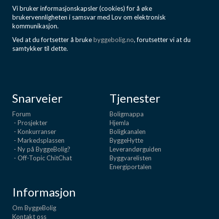
Vi bruker informasjonskapsler (cookies) for å øke
brukervennligheten i samsvar med Lov om elektronisk
kommunikasjon.
Ved at du fortsetter å bruke
byggebolig.no
, forutsetter vi at du
samtykker til dette.
Snarveier
Tjenester
Forum
Boligmappa
- Prosjekter
Hjemla
- Konkurranser
Boligkanalen
- Markedsplassen
ByggeHytte
- Ny på ByggeBolig?
Leverandørguiden
- Off-Topic ChitChat
Byggvarelisten
Energiportalen
Informasjon
Om ByggeBolig
Kontakt oss