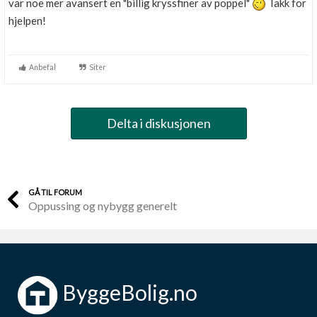
var noe mer avansert en "billig kryssfiner av poppel"
Takk for
hjelpen!
Anbefal
Siter
Delta i diskusjonen
GÅ TIL FORUM
Oppussing og nybygg generelt
ByggeBolig.no