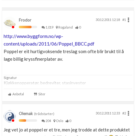
Frodor
30.12.2011 12.18
#1
1,019
Rogaland
0
http://www.byggform.no/wp-
content/uploads/2011/06/Poppel_BBCC.pdf
Poppel er eit hurtigvoksende treslag som ofte blir brukt til å
lage billig kryssfinerplater av.
Signatur
Kjøkkenopperatør, bedreviter, stasinvestor
Anbefal
Siter
Olemak
30.12.2011 12.33
#2
(trådstarter)
204
Oslo
0
Jeg vet jo at poppel er et tre, men jeg trodde at dette produktet