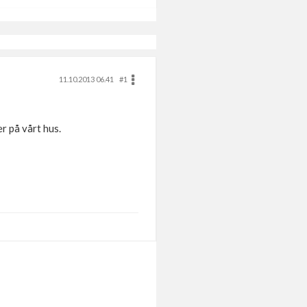
11.10.2013 06.41
#1
r på vårt hus.