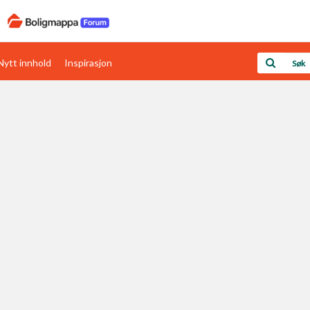
Nytt innhold
Inspirasjon
Boligens papirer
Den enkleste måten å få papirene i orden
rav
Verdi & økonomi
Din største investering
Papirer som mangler
Skaff dokumentasjon som mangler
Kom i gang med Boligmappa
Se din bolig? Klikk her