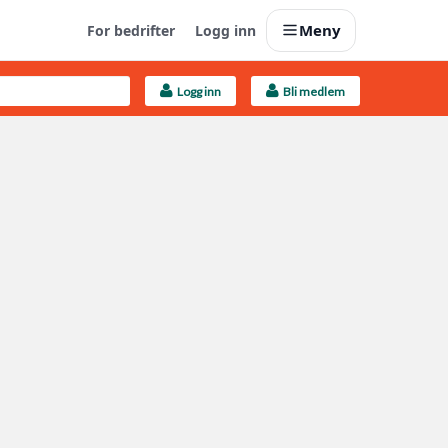
Meny
For bedrifter
Logg inn
Logg inn
Bli medlem
Last opp selv
Ta vare på fargekoder og kvitteringer
Finn håndverkere
Søk blant 9000 bedrifter
Kundeservice
Få svar på det du lurer på
Boligmappa+
Nytt
Få mer ut av Boligmappa