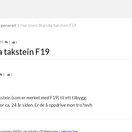
 generelt
Har noen Skandia takstein F19
39
1
1
 takstein F19
1
1
stein (som er merket med F19) til ett tilbygg.
for ca. 24 år siden. Er de å oppdrive mon tro?mvh
eringer, bilder og avtaler i Boligmappa.
Logg inn her