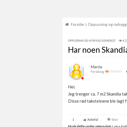
Forside
Oppussing og nybygg
4,2
OPPUSSING OG NYBYGG GENERELT
Har noen Skandia
Marcia
Fersking
Hei.
Jeg trenger ca. 7 m2 Skandia tak
Disse rød taksteinene ble lagt 
1
Anbefal
Siter
Husk dette under oppussing:
Lagre kvitt