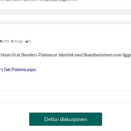
570
Norge
0
vi kom til at Benders Palema er identisk med Skandiasteinen som ligge
rsTak/Palema.aspx
Delta i diskusjonen