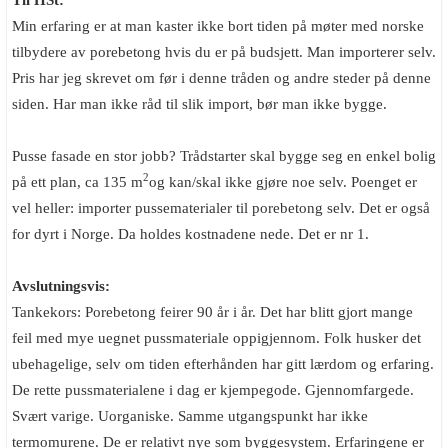
Til HSt:
Min erfaring er at man kaster ikke bort tiden på møter med norske
tilbydere av porebetong hvis du er på budsjett. Man importerer selv.
Pris har jeg skrevet om før i denne tråden og andre steder på denne
siden. Har man ikke råd til slik import, bør man ikke
bygge.
Pusse fasade en stor jobb? Trådstarter skal bygge seg en enkel bolig
2
på ett plan, ca 135 m
og kan/skal ikke gjøre noe selv. Poenget er
vel heller: importer pussematerialer til porebetong selv. Det er også
for dyrt i Norge. Da holdes kostnadene nede. Det er nr 1.
Avslutningsvis:
Tankekors: Porebetong feirer 90 år i år. Det har blitt gjort mange
feil med mye uegnet pussmateriale oppigjennom. Folk husker det
ubehagelige, selv om tiden efterhånden har gitt lærdom og erfaring.
De rette pussmaterialene i dag er kjempegode. Gjennomfargede.
Svært varige. Uorganiske. Samme utgangspunkt har ikke
termomurene. De er relativt nye som byggesystem. Erfaringene er