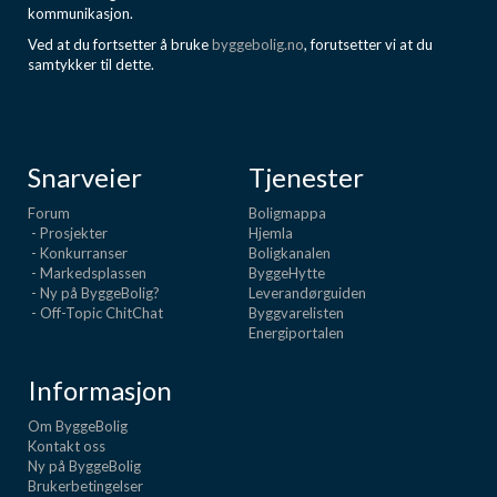
kommunikasjon.
Ved at du fortsetter å bruke
byggebolig.no
, forutsetter vi at du
samtykker til dette.
Snarveier
Tjenester
Forum
Boligmappa
- Prosjekter
Hjemla
- Konkurranser
Boligkanalen
- Markedsplassen
ByggeHytte
- Ny på ByggeBolig?
Leverandørguiden
- Off-Topic ChitChat
Byggvarelisten
Energiportalen
Informasjon
Om ByggeBolig
Kontakt oss
Ny på ByggeBolig
Brukerbetingelser