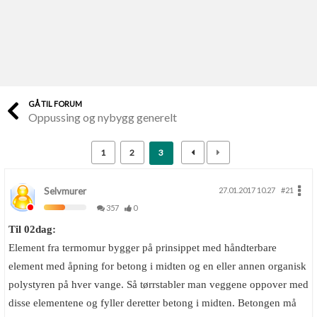
Last opp selv
Ta vare på fargekoder og kvitteringer
Verdi & økonomi
Din største investering
GÅ TIL FORUM
Oppussing og nybygg generelt
Finn håndverkere
Søk blant 9000 bedrifter
1
2
3
Papirer som mangler
Skaff dokumentasjon som mangler
Selvmurer
27.01.2017 10.27
#21
357
0
Kundeservice
Til 02dag:
Få svar på det du lurer på
Element fra termomur bygger på prinsippet med håndterbare
element med åpning for betong i midten og en eller annen organisk
Kom i gang med Boligmappa
polystyren på hver vange. Så tørrstabler man veggene oppover med
Se din bolig? Klikk her
disse elementene og fyller deretter betong i midten. Betongen må