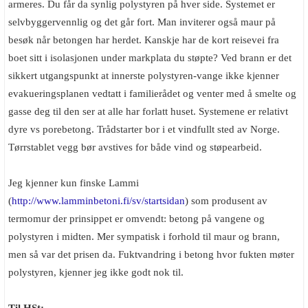
armeres. Du får da synlig polystyren på hver side. Systemet er
Boligmappa+
selvbyggervennlig og det går fort. Man inviterer også maur på
Nytt
Få mer ut av Boligmappa
besøk når betongen har herdet. Kanskje har de kort reisevei fra
boet sitt i isolasjonen under markplata du støpte? Ved brann er det
sikkert utgangspunkt at innerste polystyren-vange ikke kjenner
evakueringsplanen vedtatt i familierådet og venter med å smelte og
gasse deg til den ser at alle har forlatt huset. Systemene er relativt
dyre vs porebetong. Trådstarter bor i et vindfullt sted av Norge.
Tørrstablet vegg bør avstives for både vind og støpearbeid.
Jeg kjenner kun finske Lammi
(
http://www.lamminbetoni.fi/sv/startsidan
) som produsent av
termomur der prinsippet er omvendt: betong på vangene og
polystyren i midten. Mer sympatisk i forhold til maur og brann,
men så var det prisen da. Fuktvandring i betong hvor fukten møter
polystyren, kjenner jeg ikke godt nok til.