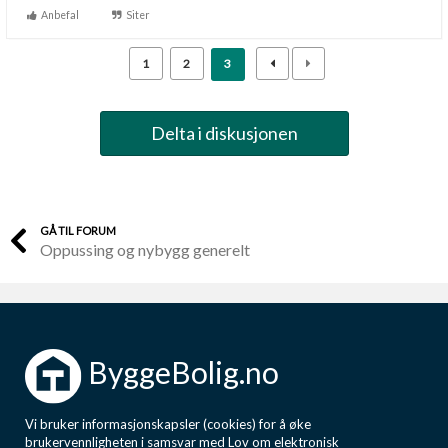
Anbefal
Siter
1
2
3
Delta i diskusjonen
GÅ TIL FORUM
Oppussing og nybygg generelt
ByggeBolig.no
Vi bruker informasjonskapsler (cookies) for å øke
brukervennligheten i samsvar med Lov om elektronisk