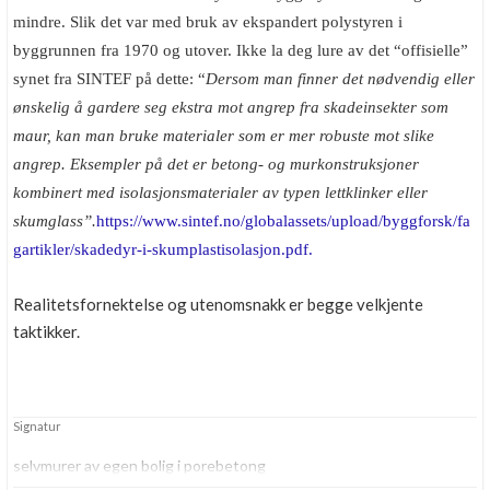
mindre. Slik det var med bruk av ekspandert polystyren i
byggrunnen fra 1970 og utover. Ikke la deg lure av det “offisielle”
synet fra SINTEF på dette: “
Dersom man finner det nødvendig eller
ønskelig å gardere seg ekstra mot angrep fra skadeinsekter som
maur, kan man bruke materialer som er mer robuste mot slike
angrep. Eksempler på det er betong- og murkonstruksjoner
kombinert med isolasjonsmaterialer av typen lettklinker eller
skumglass”.
https://www.sintef.no/globalassets/upload/byggforsk/fa
gartikler/skadedyr-i-skumplastisolasjon.pdf.
Realitetsfornektelse og utenomsnakk er begge velkjente
taktikker.
Signatur
selvmurer av egen bolig i porebetong