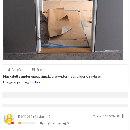
Anbefal
Siter
Husk dette under oppussing:
Lagre kvitteringer, bilder og avtaler i
Boligmappa.
Logg inn her
Kenhol
05.06.2016 16.54
#1
(trådstarter)
3
Tromsø
0