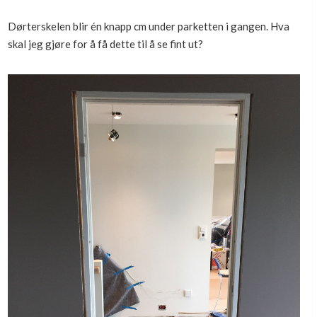
Boligmappa+
Dørterskelen blir én knapp cm under parketten i gangen. Hva
Nytt
Få mer ut av Boligmappa
skal jeg gjøre for å få dette til å se fint ut?