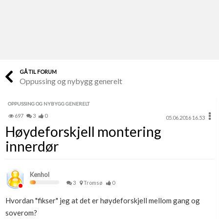
Last opp selv
Ta vare på fargekoder og kvitteringer
Verdi & økonomi
Din største investering
GÅ TIL FORUM
Oppussing og nybygg generelt
Finn håndverkere
Søk blant 9000 bedrifter
OPPUSSING OG NYBYGG GENERELT
697
3
0
05.06.2016 16.53
Papirer som mangler
Høydeforskjell montering
Skaff dokumentasjon som mangler
innerdør
Kundeservice
Få svar på det du lurer på
Kenhol
3
Tromsø
0
Kom i gang med Boligmappa
Hvordan "fikser" jeg at det er høydeforskjell mellom gang og
Se din bolig? Klikk her
soverom?