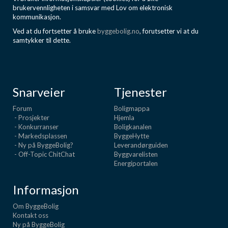
brukervennligheten i samsvar med Lov om elektronisk
kommunikasjon.
Ved at du fortsetter å bruke
byggebolig.no
, forutsetter vi at du
samtykker til dette.
Snarveier
Tjenester
Forum
Boligmappa
- Prosjekter
Hjemla
- Konkurranser
Boligkanalen
- Markedsplassen
ByggeHytte
- Ny på ByggeBolig?
Leverandørguiden
- Off-Topic ChitChat
Byggvarelisten
Energiportalen
Informasjon
Om ByggeBolig
Kontakt oss
Ny på ByggeBolig