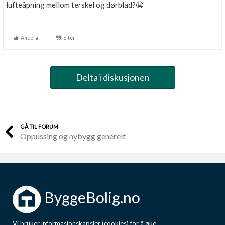
lufteåpning mellom terskel og dørblad?😬
Anbefal
Siter
Delta i diskusjonen
GÅ TIL FORUM
Oppussing og nybygg generelt
ByggeBolig.no
Vi bruker informasjonskapsler (cookies) for å øke