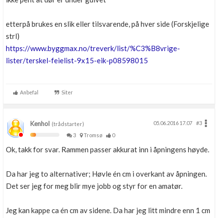
etterpå brukes en slik eller tilsvarende, på hver side (Forskjelige
strl)
https://www.byggmax.no/treverk/list/%C3%B8vrige-
lister/terskel-feielist-9x15-eik-p08598015
Anbefal
Siter
Kenhol
05.06.2016 17.07
#3
(trådstarter)
3
Tromsø
0
Ok, takk for svar. Rammen passer akkurat inn i åpningens høyde.
Da har jeg to alternativer; Høvle én cm i overkant av åpningen.
Det ser jeg for meg blir mye jobb og styr for en amatør.
Jeg kan kappe ca én cm av sidene. Da har jeg litt mindre enn 1 cm