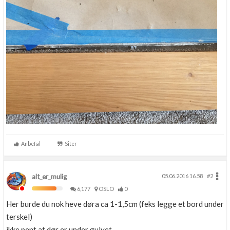
Anbefal
Siter
alt_er_mulig
05.06.2016 16.58
#2
6,177
OSLO
0
Her burde du nok heve døra ca 1-1,5cm (feks legge et bord under
terskel)
ikke pent at dør er under gulvet