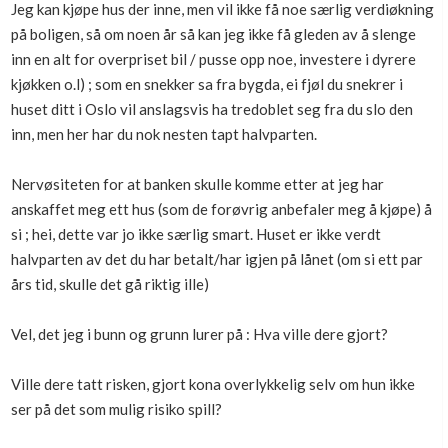
Jeg kan kjøpe hus der inne, men vil ikke få noe særlig verdiøkning
på boligen, så om noen år så kan jeg ikke få gleden av å slenge
inn en alt for overpriset bil / pusse opp noe, investere i dyrere
kjøkken o.l) ; som en snekker sa fra bygda, ei fjøl du snekrer i
huset ditt i Oslo vil anslagsvis ha tredoblet seg fra du slo den
inn, men her har du nok nesten tapt halvparten.
Nervøsiteten for at banken skulle komme etter at jeg har
anskaffet meg ett hus (som de forøvrig anbefaler meg å kjøpe) å
si ; hei, dette var jo ikke særlig smart. Huset er ikke verdt
halvparten av det du har betalt/har igjen på lånet (om si ett par
års tid, skulle det gå riktig ille)
Vel, det jeg i bunn og grunn lurer på : Hva ville dere gjort?
Ville dere tatt risken, gjort kona overlykkelig selv om hun ikke
ser på det som mulig risiko spill?