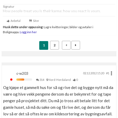
Signatur
How people treat you is their karma; how you react is yours.
Anbefal
Siter
Husk dette under oppussing:
Lagre kvitteringer, bilder og avtaler i
Boligmappa.
Logg inn her
1
2
c-w203
02.12.2012 15.20
#1
314
Nord-Hordaland
0
Og kjøpe et gammelt hus for så og rive det og bygge nytt må da
være og hive vekk pengene dersom du er bekymret for og tape
penger på prosjektet ditt. Du må jo tross alt betale litt for det
gamle huset, så må du søke om og få rive det, og dersom du får
lov så er det så oftes krav om kildesortering av bygningsavfall.