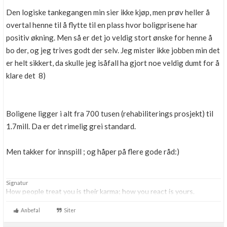
Den logiske tankegangen min sier ikke kjøp, men prøv heller å
overtal henne til å flytte til en plass hvor boligprisene har
positiv økning. Men så er det jo veldig stort ønske for henne å
bo der, og jeg trives godt der selv. Jeg mister ikke jobben min det
er helt sikkert, da skulle jeg isåfall ha gjort noe veldig dumt for å
klare det 8)
Boligene ligger i alt fra 700 tusen (rehabiliterings prosjekt) til
1.7mill. Da er det rimelig grei standard.
Men takker for innspill ; og håper på flere gode råd:)
Signatur
How people treat you is their karma; how you react is yours.
Anbefal
Siter