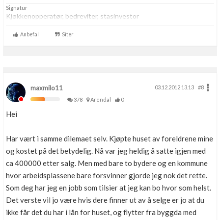
Signatur
Kjøkkenopperatør, bedreviter, stasinvestor
Anbefal
Siter
maxmilo11
03.12.2012 13.13
#8
378
Arendal
0
Hei
Har vært i samme dilemaet selv. Kjøpte huset av foreldrene mine
og kostet på det betydelig. Nå var jeg heldig å satte igjen med
ca 400000 etter salg. Men med bare to bydere og en kommune
hvor arbeidsplassene bare forsvinner gjorde jeg nok det rette.
Som deg har jeg en jobb som tilsier at jeg kan bo hvor som helst.
Det verste vil jo være hvis dere finner ut av å selge er jo at du
ikke får det du har i lån for huset, og flytter fra byggda med