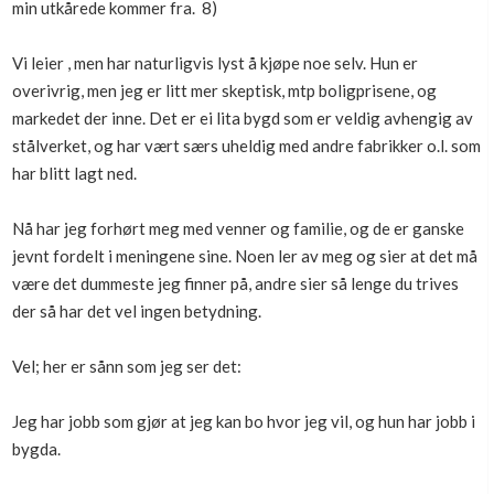
min utkårede kommer fra. 8)
Boligmappa+
Nytt
Få mer ut av Boligmappa
Vi leier , men har naturligvis lyst å kjøpe noe selv. Hun er
overivrig, men jeg er litt mer skeptisk, mtp boligprisene, og
markedet der inne. Det er ei lita bygd som er veldig avhengig av
stålverket, og har vært særs uheldig med andre fabrikker o.l. som
har blitt lagt ned.
Nå har jeg forhørt meg med venner og familie, og de er ganske
jevnt fordelt i meningene sine. Noen ler av meg og sier at det må
være det dummeste jeg finner på, andre sier så lenge du trives
der så har det vel ingen betydning.
Vel; her er sånn som jeg ser det:
Jeg har jobb som gjør at jeg kan bo hvor jeg vil, og hun har jobb i
bygda.