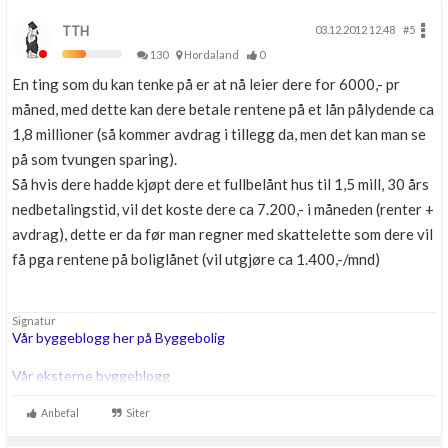
TTH
03.12.2012 12.48
#5
130
Hordaland
0
En ting som du kan tenke på er at nå leier dere for 6000,- pr
måned, med dette kan dere betale rentene på et lån pålydende ca
1,8 millioner (så kommer avdrag i tillegg da, men det kan man se
på som tvungen sparing).
Så hvis dere hadde kjøpt dere et fullbelånt hus til 1,5 mill, 30 års
nedbetalingstid, vil det koste dere ca 7.200,- i måneden (renter +
avdrag), dette er da før man regner med skattelette som dere vil
få pga rentene på boliglånet (vil utgjøre ca 1.400,-/mnd)
Signatur
Vår byggeblogg her på Byggebolig
Vår eksterne byggeblogg
Anbefal
Siter