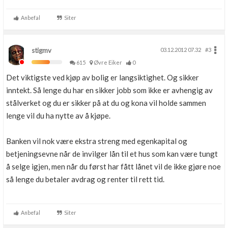
Anbefal
Siter
stigmv
03.12.2012 07.32
#3
615
Øvre Eiker
0
Det viktigste ved kjøp av bolig er langsiktighet. Og sikker
inntekt. Så lenge du har en sikker jobb som ikke er avhengig av
stålverket og du er sikker på at du og kona vil holde sammen
lenge vil du ha nytte av å kjøpe.
Banken vil nok være ekstra streng med egenkapital og
betjeningsevne når de invilger lån til et hus som kan være tungt
å selge igjen, men når du først har fått lånet vil de ikke gjøre noe
så lenge du betaler avdrag og renter til rett tid.
Anbefal
Siter