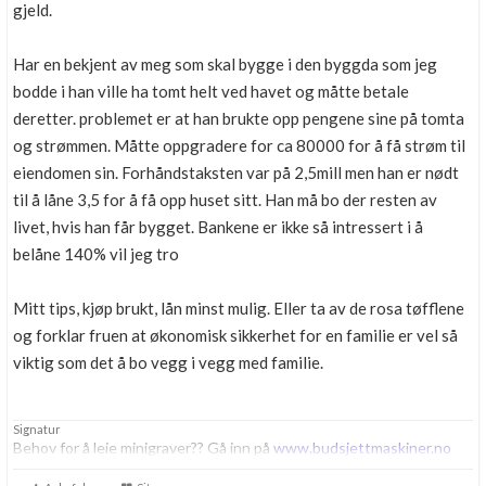
gjeld.
Har en bekjent av meg som skal bygge i den byggda som jeg
bodde i han ville ha tomt helt ved havet og måtte betale
deretter. problemet er at han brukte opp pengene sine på tomta
og strømmen. Måtte oppgradere for ca 80000 for å få strøm til
eiendomen sin. Forhåndstaksten var på 2,5mill men han er nødt
til å låne 3,5 for å få opp huset sitt. Han må bo der resten av
livet, hvis han får bygget. Bankene er ikke så intressert i å
belåne 140% vil jeg tro
Mitt tips, kjøp brukt, lån minst mulig. Eller ta av de rosa tøfflene
og forklar fruen at økonomisk sikkerhet for en familie er vel så
viktig som det å bo vegg i vegg med familie.
Signatur
Behov for å leie minigraver?? Gå inn på
www.budsjettmaskiner.no