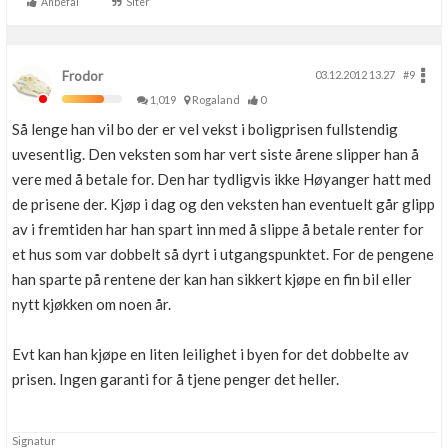
Anbefal
Siter
Frodor
03.12.2012 13.27
#9
1,019
Rogaland
0
Så lenge han vil bo der er vel vekst i boligprisen fullstendig
uvesentlig. Den veksten som har vert siste årene slipper han å
vere med å betale for. Den har tydligvis ikke Høyanger hatt med
de prisene der. Kjøp i dag og den veksten han eventuelt går glipp
av i fremtiden har han spart inn med å slippe å betale renter for
et hus som var dobbelt så dyrt i utgangspunktet. For de pengene
han sparte på rentene der kan han sikkert kjøpe en fin bil eller
nytt kjøkken om noen år.
Evt kan han kjøpe en liten leilighet i byen for det dobbelte av
prisen. Ingen garanti for å tjene penger det heller.
Signatur