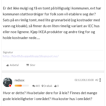
Er det ikke mulgi og få en tomt på billigsalg i kommunen, evt har
kommunen støtteordniger for folk som vil etablere seg der?
Sats på en rimlig tomt, med lite grunnarbeid (og kostnader med
vann og kloakk), så finner du en liten rimelig variant av IEC hus
eller noe lignene. Kjøp IKEA produkter og andre ting for og
holde kostnader nede.....
Signatur
http://kjetilsbyggeblogg.blogspot.no/
Anbefal
Siter
redsox
02.12.2012 20.00
#2
445
Drøbak
0
Hvor er dette? Hva betaler dere for å leie? Finnes det mange
gode leieleiligheter i området? Hva koster hus i området?