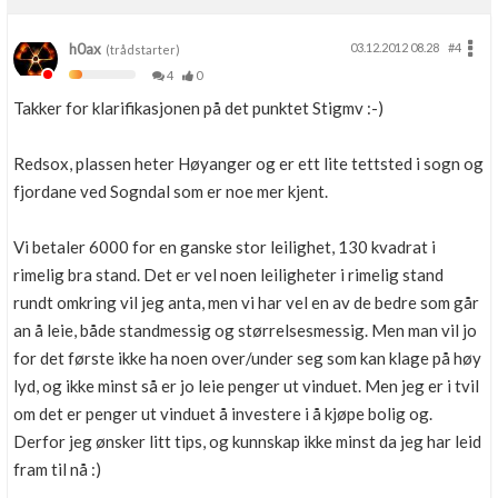
h0ax
03.12.2012 08.28
#4
(trådstarter)
4
0
Takker for klarifikasjonen på det punktet Stigmv :-)
Redsox, plassen heter Høyanger og er ett lite tettsted i sogn og
fjordane ved Sogndal som er noe mer kjent.
Vi betaler 6000 for en ganske stor leilighet, 130 kvadrat i
rimelig bra stand. Det er vel noen leiligheter i rimelig stand
rundt omkring vil jeg anta, men vi har vel en av de bedre som går
an å leie, både standmessig og størrelsesmessig. Men man vil jo
for det første ikke ha noen over/under seg som kan klage på høy
lyd, og ikke minst så er jo leie penger ut vinduet. Men jeg er i tvil
om det er penger ut vinduet å investere i å kjøpe bolig og.
Derfor jeg ønsker litt tips, og kunnskap ikke minst da jeg har leid
fram til nå :)