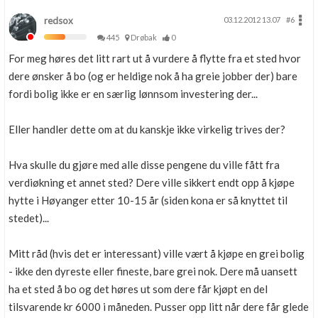
redsox
03.12.2012 13.07
#6
445
Drøbak
0
For meg høres det litt rart ut å vurdere å flytte fra et sted hvor
dere ønsker å bo (og er heldige nok å ha greie jobber der) bare
fordi bolig ikke er en særlig lønnsom investering der...
Eller handler dette om at du kanskje ikke virkelig trives der?
Hva skulle du gjøre med alle disse pengene du ville fått fra
verdiøkning et annet sted? Dere ville sikkert endt opp å kjøpe
hytte i Høyanger etter 10-15 år (siden kona er så knyttet til
stedet)...
Mitt råd (hvis det er interessant) ville vært å kjøpe en grei bolig
- ikke den dyreste eller fineste, bare grei nok. Dere må uansett
ha et sted å bo og det høres ut som dere får kjøpt en del
tilsvarende kr 6000 i måneden. Pusser opp litt når dere får glede