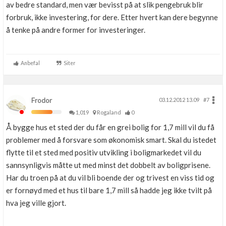
av bedre standard, men vær bevisst på at slik pengebruk blir
forbruk, ikke investering, for dere. Etter hvert kan dere begynne
å tenke på andre former for investeringer.
Anbefal
Siter
Frodor
03.12.2012 13.09
#7
1,019
Rogaland
0
Å bygge hus et sted der du får en grei bolig for 1,7 mill vil du få
problemer med å forsvare som økonomisk smart. Skal du istedet
flytte til et sted med positiv utvikling i boligmarkedet vil du
sannsynligvis måtte ut med minst det dobbelt av boligprisene.
Har du troen på at du vil bli boende der og trivest en viss tid og
er fornøyd med et hus til bare 1,7 mill så hadde jeg ikke tvilt på
hva jeg ville gjort.