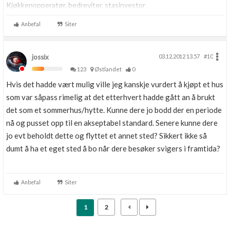
Kjøkkenopperatør, bedreviter, stasinvestor
Anbefal
Siter
jossix
03.12.2012 13.57
#10
123
Østlandet
0
Hvis det hadde vært mulig ville jeg kanskje vurdert å kjøpt et hus
som var såpass rimelig at det etterhvert hadde gått an å brukt
det som et sommerhus/hytte. Kunne dere jo bodd der en periode
nå og pusset opp til en akseptabel standard. Senere kunne dere
jo evt beholdt dette og flyttet et annet sted? Sikkert ikke så
dumt å ha et eget sted å bo når dere besøker svigers i framtida?
Anbefal
Siter
1
2