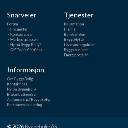
Snarveier
Tjenester
Forum
Boligmappa
- Prosjekter
Hjemla
- Konkurranser
Boligkanalen
- Markedsplassen
ByggeHytte
- Ny på ByggeBolig?
Leverandørguiden
- Off-Topic ChitChat
Byggvarelisten
Energiportalen
Informasjon
Om ByggeBolig
Kontakt oss
Ny på ByggeBolig
Brukerbetingelser
Annonsere på ByggeBolig
Personvernerklæring
© 2026
Byggebolig AS