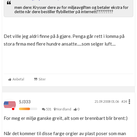
men dere: Krysser dere av for miljøavgiften og betaler ekstra for
dette når dere bestiller flybilletter på internett?????????
Det ville jeg aldri finne på å gjøre. Penga går rett i lomma på
stora firma med flere hundre ansatte.....som selger luft....
Anbefal
Siter
SJ333
21.09.2008 01.06
#24
531
Nordland
0
For meg er miljø ganske greit, alt som er brennbart blir brent:)
Når det kommer til disse farge orgier av plast poser som man