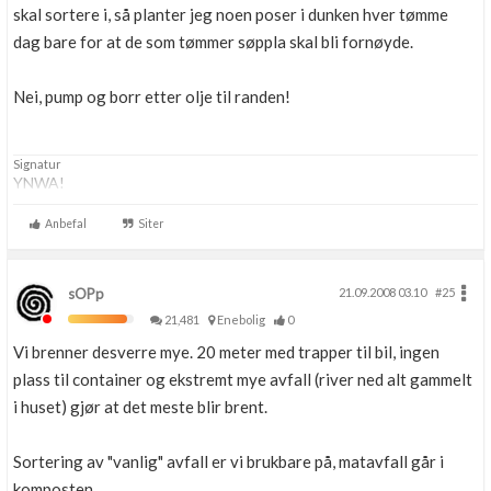
skal sortere i, så planter jeg noen poser i dunken hver tømme
dag bare for at de som tømmer søppla skal bli fornøyde.
Nei, pump og borr etter olje til randen!
Signatur
YNWA!
Anbefal
Siter
sOPp
21.09.2008 03.10
#25
21,481
Enebolig
0
Vi brenner desverre mye. 20 meter med trapper til bil, ingen
plass til container og ekstremt mye avfall (river ned alt gammelt
i huset) gjør at det meste blir brent.
Sortering av "vanlig" avfall er vi brukbare på, matavfall går i
komposten.