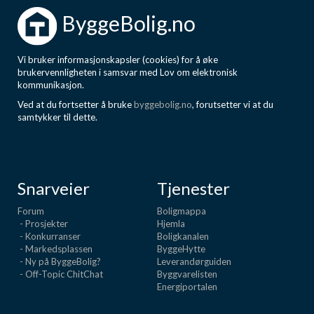
ByggeBolig.no
Vi bruker informasjonskapsler (cookies) for å øke
brukervennligheten i samsvar med Lov om elektronisk
kommunikasjon.
Ved at du fortsetter å bruke
byggebolig.no
, forutsetter vi at du
samtykker til dette.
Snarveier
Tjenester
Forum
Boligmappa
- Prosjekter
Hjemla
- Konkurranser
Boligkanalen
- Markedsplassen
ByggeHytte
- Ny på ByggeBolig?
Leverandørguiden
- Off-Topic ChitChat
Byggvarelisten
Energiportalen