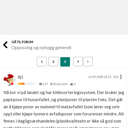
Last opp selv
Ta vare på fargekoder og kvitteringer
Verdi & økonomi
Din største investering
GÅ TIL FORUM
Oppussing og nybygg generelt
Finn håndverkere
Søk blant 9000 bedrifter
1
2
3
Papirer som mangler
Skaff dokumentasjon som mangler
lilj1
16.09.2008 14.23
#21
127
Østlandet
0
Kundeservice
Nå bor vi på landet og har kildesorteringssystem. Der bruker jeg
Få svar på det du lurer på
papirpose til husavfallet, og plastposer til plasten f.eks. Det går
an å kjøpe poser av maismel til matavfallet (som løser seg selv
Kom i gang med Boligmappa
opp) eller kjøpe tynnere avfallsposer som forurenser mindre. Alt
Se din bolig? Klikk her
finnes i dagligvarehandelen (plastkvaliteetn er ikke så god som