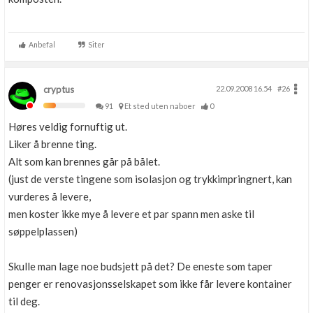
Anbefal
Siter
cryptus
22.09.2008 16.54
#26
91
Et sted uten naboer
0
Høres veldig fornuftig ut.
Liker å brenne ting.
Alt som kan brennes går på bålet.
(just de verste tingene som isolasjon og trykkimpringnert, kan
vurderes å levere,
men koster ikke mye å levere et par spann men aske til
søppelplassen)
Skulle man lage noe budsjett på det? De eneste som taper
penger er renovasjonsselskapet som ikke får levere kontainer
til deg.