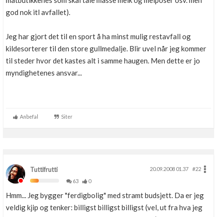
matbutikkenes som skal tåle masse melk og melposer osv. men
Boligmappa+
god nok itl avfallet).
Nytt
Få mer ut av Boligmappa
Jeg har gjort det til en sport å ha minst mulig restavfall og
kildesorterer til den store gullmedalje. Blir uvel når jeg kommer
til steder hvor det kastes alt i samme haugen. Men dette er jo
myndighetenes ansvar...
Anbefal
Siter
Tuttifrutti
20.09.2008 01.37
#22
63
0
Hmm... Jeg bygger "ferdigbolig" med stramt budsjett. Da er jeg
veldig kjip og tenker: billigst billigst billigst (vel, ut fra hva jeg