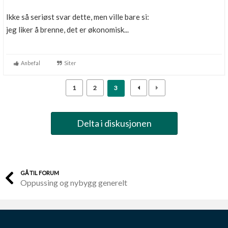
Ikke så seriøst svar dette, men ville bare si:
jeg liker å brenne, det er økonomisk...
Anbefal
Siter
1
2
3
Delta i diskusjonen
GÅ TIL FORUM
Oppussing og nybygg generelt