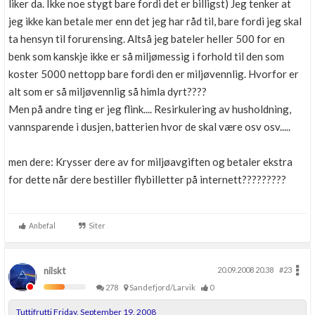
liker da. Ikke noe stygt bare fordi det er billigst) Jeg tenker at
jeg ikke kan betale mer enn det jeg har råd til, bare fordi jeg skal
ta hensyn til forurensing. Altså jeg bateler heller 500 for en
benk som kanskje ikke er så miljømessig i forhold til den som
koster 5000 nettopp bare fordi den er miljøvennlig. Hvorfor er
alt som er så miljøvennlig så himla dyrt????
Men på andre ting er jeg flink.... Resirkulering av husholdning,
vannsparende i dusjen, batterien hvor de skal være osv osv.....
men dere: Krysser dere av for miljøavgiften og betaler ekstra
for dette når dere bestiller flybilletter på internett?????????
Anbefal
Siter
nilskt
20.09.2008 20.38
#23
278
Sandefjord/Larvik
0
Tuttifrutti Friday, September 19, 2008