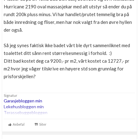
Hurricane 2190 oval massasjekar med alt utstyr så ender du på
rundt 200k pluss minus. Vi har handlet/prutet temmelig bra på
både innredning og fliser, men har nok valgt fra den øvre hyllen
der også.
Så jeg synes faktisk ikke badet vårt ble dyrt sammenliknet med
toalettet ditt sånn rent størrelsesmessig i forhold. :)
Ditt bad kostet deg ca 9200,- pr m2, vårt kostet ca 12727,- pr
m2 hvor jeg våger tilskrive en høyere std som grunnlag for
prisforskjellen?
Signatur
Garasjebloggen min
Lekehusbloggen min
Terassebyggebloggen
260m2 bta trehus etter TEK07, Thermia Optimum G2 8kw i serie
Anbefal
Siter
med 200ltr OZO Super. 180m energihull. Roth vannbåren varme.