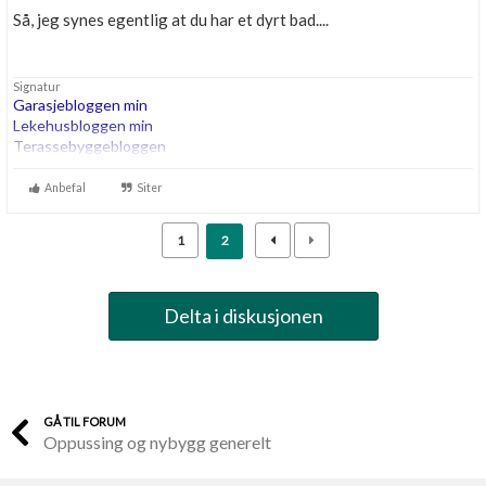
Så, jeg synes egentlig at du har et dyrt bad....
Signatur
Garasjebloggen min
Lekehusbloggen min
Terassebyggebloggen
260m2 bta trehus etter TEK07, Thermia Optimum G2 8kw i serie
Anbefal
Siter
med 200ltr OZO Super. 180m energihull. Roth vannbåren varme.
1
2
Delta i diskusjonen
GÅ TIL FORUM
Oppussing og nybygg generelt