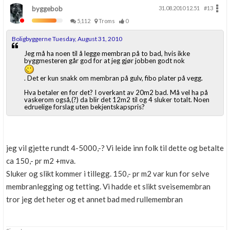
byggebob
31.08.2010 12.51
#13
5,112
Troms
0
Boligbyggerne Tuesday, August 31, 2010
Jeg må ha noen til å legge membran på to bad, hvis ikke
byggmesteren går god for at jeg gjør jobben godt nok
. Det er kun snakk om membran på gulv, fibo plater på vegg.
Hva betaler en for det? I overkant av 20m2 bad. Må vel ha på
vaskerom også,(?) da blir det 12m2 til og 4 sluker totalt. Noen
edruelige forslag uten bekjentskapspris?
jeg vil gjette rundt 4-5000,-? Vi leide inn folk til dette og betalte
ca 150,- pr m2 +mva.
Sluker og slikt kommer i tillegg. 150,- pr m2 var kun for selve
membranlegging og tetting. Vi hadde et slikt sveisemembran
tror jeg det heter og et annet bad med rullemembran