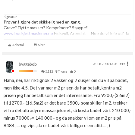
Signatur
Prøver å gjøre det skikkelig med en gang.
Grave? Flytte masser? Komprimere? Støype?
www.budsjettmaskiner.no
Eidsvoll, Arendal. Noe du vil leie ut? Ta
kontakt, vi har plass til flere.
Anbefal
Siter
byggebob
31.08.2010 13.03
#15
5,112
Troms
0
Haha, nei, har riktignok 2 vasker og 2 dusjer om du vil på badet,
men ikke 4,5. Det var mer m2 prisen du har betalt, kontra m2
prisen jeg har betalt som er det interessante. Fra 9200,-(3,6m2)
til 12700,- (16,5m2) er det bare 3500,- som skiller i m2. trekker
vi fra det ultradyre massasjekaret, så kosta badet vårt 210 000,-
minus 70000,-= 140 000,- og da snakker vi om en m2 pris på
8484,-.... og vips, da er badet vårt billigere enn ditt.... ;)