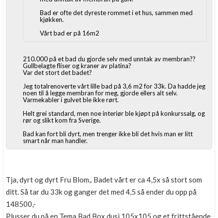
Bad er ofte det dyreste rommet i et hus, sammen med
kjøkken.
Vårt bad er på 16m2
210.000 på et bad du gjorde selv med unntak av membran??
Gullbelagte fliser og kraner av platina?
Var det stort det badet?
Jeg totalrenoverte vårt lille bad på 3,6 m2 for 33k. Da hadde jeg
noen til å legge membran for meg, gjorde ellers alt selv.
Varmekabler i gulvet ble ikke rørt.
Helt grei standard, men noe interiør ble kjøpt på konkurssalg, og
rør og slikt kom fra Sverige.
Bad kan fort bli dyrt, men trenger ikke bli det hvis man er litt
smart når man handler.
Tja, dyrt og dyrt Fru Blom,. Badet vårt er ca 4,5x så stort som
ditt. Så tar du 33k og ganger det med 4,5 så ender du opp på
148500,-
Plusser du på en Tema Bad Box dusj 105x105 og et frittstående