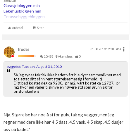
Signatur
Garasjebloggen min
Lekehusbloggen min
Terassebyggebloggen
260m2 bta trehus etter TEK07, Thermia Optimum G2 8kw i serie
Anbefal
Siter
med 200ltr OZO Super. 180m energihull. Roth vannbåren varme.
frodes
31.08.2010 12.58
#14
10,486
Akershus
0
byggebob Tuesday, August 31, 2010
Så jeg synes faktisk ikke badet vårt ble dyrt sammenliknet med
toalettet ditt sånn rent størrelsesmessig i forhold. :)
Ditt bad kostet deg ca 9200,- pr m2, vårt kostet ca 12727,- pr
m2 hvor jeg våger tilskrive en høyere std som grunnlag for
prisforskjellen?
Nja. Størrelse har noe å si for gulv, tak og vegger, men jeg
regner med dere ikke har 4,5 dass, 4,5 vask, 4,5 skap, 4,5 dusjer
osv på badet?