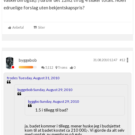
vaskerom også,(?) da blir det 12m2 til og 4 sluker totalt. Noen
Boligmappa+
edruelige forslag uten bekjentskapspris?
Nytt
Få mer ut av Boligmappa
Anbefal
Siter
byggebob
31.08.2010 12.47
#12
5,112
Troms
0
frodes Tuesday, August 31, 2010
byggebob Sunday, August 29, 2010
byggbo Sunday, August 29, 2010
1.5 i tillegg til bad?
ja, badet kommer i tillegg. mener huske jeg i budsjettet
kom til at badet kostet ca 210 000,-. Vi gjorde da alt selv
med unntak av membran på gulv.