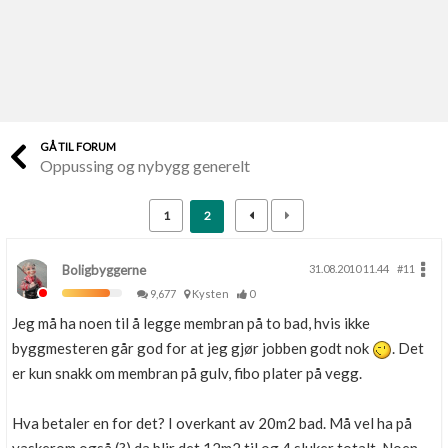
Last opp selv
Ta vare på fargekoder og kvitteringer
Verdi & økonomi
Din største investering
GÅ TIL FORUM
Oppussing og nybygg generelt
Finn håndverkere
Søk blant 9000 bedrifter
1
2
Papirer som mangler
Skaff dokumentasjon som mangler
Boligbyggerne
31.08.2010 11.44
#11
9,677
Kysten
0
Kundeservice
Jeg må ha noen til å legge membran på to bad, hvis ikke
Få svar på det du lurer på
byggmesteren går god for at jeg gjør jobben godt nok
. Det
er kun snakk om membran på gulv, fibo plater på vegg.
Kom i gang med Boligmappa
Se din bolig? Klikk her
Hva betaler en for det? I overkant av 20m2 bad. Må vel ha på