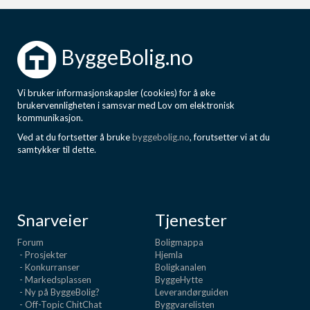
ByggeBolig.no
Vi bruker informasjonskapsler (cookies) for å øke
brukervennligheten i samsvar med Lov om elektronisk
kommunikasjon.
Ved at du fortsetter å bruke
byggebolig.no
, forutsetter vi at du
samtykker til dette.
Snarveier
Tjenester
Forum
Boligmappa
- Prosjekter
Hjemla
- Konkurranser
Boligkanalen
- Markedsplassen
ByggeHytte
- Ny på ByggeBolig?
Leverandørguiden
- Off-Topic ChitChat
Byggvarelisten