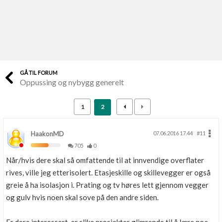
Last opp selv
Ta vare på fargekoder og kvitteringer
Verdi & økonomi
Din største investering
GÅ TIL FORUM
Oppussing og nybygg generelt
Finn håndverkere
Søk blant 9000 bedrifter
1
2
Papirer som mangler
Skaff dokumentasjon som mangler
HaakonMD
07.06.2016 17.44
#11
705
0
Kundeservice
Når/hvis dere skal så omfattende til at innvendige overflater
Få svar på det du lurer på
rives, ville jeg etterisolert. Etasjeskille og skillevegger er også
greie å ha isolasjon i. Prating og tv høres lett gjennom vegger
Kom i gang med Boligmappa
og gulv hvis noen skal sove på den andre siden.
Se din bolig? Klikk her