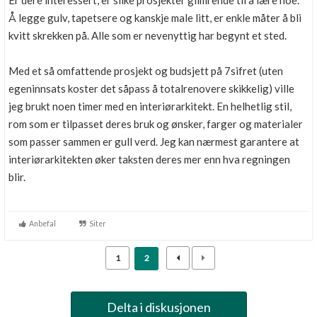
Er dere interessert, er slike prosjekter glimrende til å lære noe.
Boligmappa+
Å legge gulv, tapetsere og kanskje male litt, er enkle måter å bli
Nytt
Få mer ut av Boligmappa
kvitt skrekken på. Alle som er nevenyttig har begynt et sted.
Med et så omfattende prosjekt og budsjett på 7sifret (uten
egeninnsats koster det såpass å totalrenovere skikkelig) ville
jeg brukt noen timer med en interiørarkitekt. En helhetlig stil,
rom som er tilpasset deres bruk og ønsker, farger og materialer
som passer sammen er gull verd. Jeg kan nærmest garantere at
interiørarkitekten øker taksten deres mer enn hva regningen
blir.
Anbefal
Siter
1
2
Delta i diskusjonen