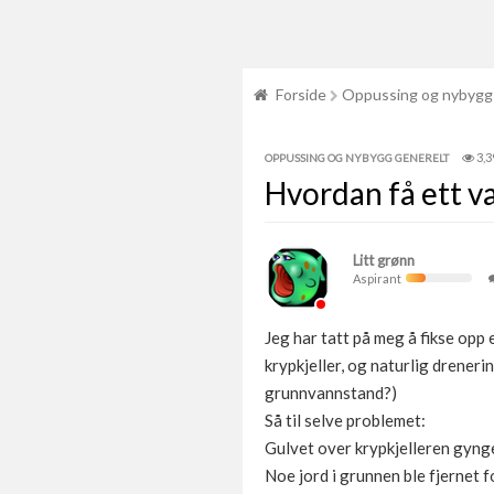
Forside
Oppussing og nybygg
3,3
OPPUSSING OG NYBYGG GENERELT
Hvordan få ett va
Litt grønn
Aspirant
Jeg har tatt på meg å fikse opp
krypkjeller, og naturlig drener
grunnvannstand?)
Så til selve problemet:
Gulvet over krypkjelleren gynget
Noe jord i grunnen ble fjernet 