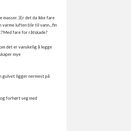
e masser. )Er det da ikke fare
arme luften blir til vann...fin
art?Med fare for råtskade?
som det er vanskelig å legge
 skaper mye
en gulvet ligger nermest på
n og forhørt seg med