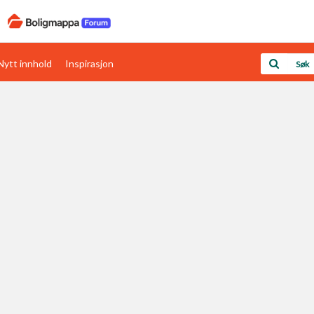
Nytt innhold
Inspirasjon
Boligens papirer
Den enkleste måten å få papirene i orden
rav
Verdi & økonomi
Din største investering
Papirer som mangler
Skaff dokumentasjon som mangler
Kom i gang med Boligmappa
Se din bolig? Klikk her