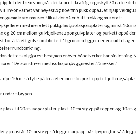
pipplet det frem vann,når det kom ett kraftig regnskyll.Så da ble det
ylt i hvor vatnet var høyest,og noe finn pukk oppå.Det hjalp veldig.
en gammle steinmuren.Slik at det nå er blitt trekk og musetett.
rypkjelleren med mere lett pukk,plast,isolasjonsplater og minst 10cm 
ne og 20 cm mellom gulvbjelkene,spongulvplater og parkett oppå der
st for å få ett gulv som blir tett? I grunnen ligger der en midt drager
steiner rundtomkring.
dan dette skal gjørest best,men enhver håndtverker har sin løsning.
n murer?De som driver med isolasjon,byggmester??Snekker?
tøpe 10cm, så fylle på leca eller mere fin pukk opp til bjelkene,så pl
er under støypen..
 blir plass til 20cm isoporplater, plast, 10cm støyp på toppen og 10cm 
at det gjennstår 10cm støyp,så legge murpapp på støypen,for så å legg