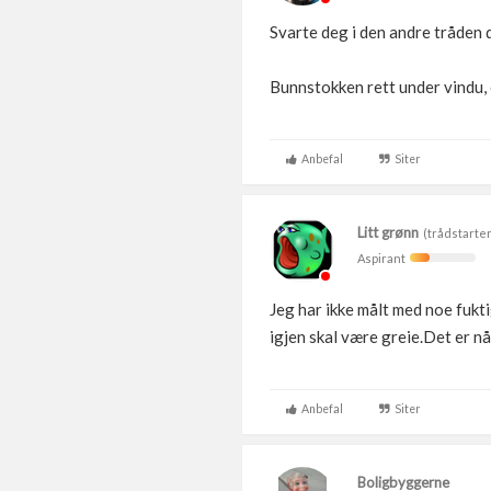
Svarte deg i den andre tråden d
Bunnstokken rett under vindu, e
Anbefal
Siter
Litt grønn
(trådstarter
Aspirant
Jeg har ikke målt med noe fukt
igjen skal være greie.Det er n
Anbefal
Siter
Boligbyggerne