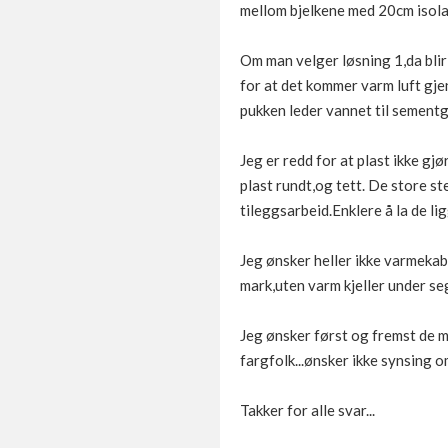
mellom bjelkene med 20cm isola
Om man velger løsning 1,da blir 
for at det kommer varm luft gjen
pukken leder vannet til sementgu
Jeg er redd for at plast ikke gj
plast rundt,og tett. De store s
tileggsarbeid.Enklere å la de lig
Jeg ønsker heller ikke varmekabl
mark,uten varm kjeller under se
Jeg ønsker først og fremst de m
fargfolk...ønsker ikke synsing o
Takker for alle svar...