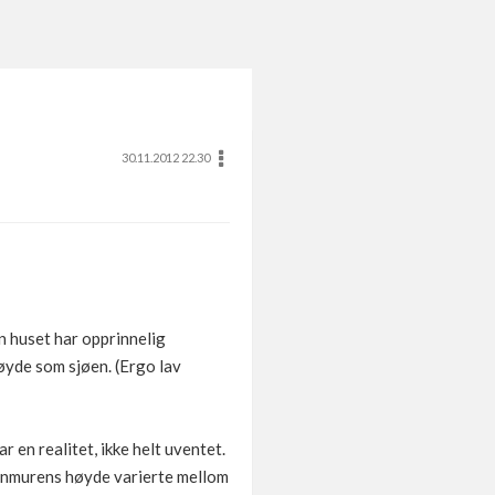
30.11.2012 22.30
n huset har opprinnelig
høyde som sjøen. (Ergo lav
r en realitet, ikke helt uventet.
runnmurens høyde varierte mellom