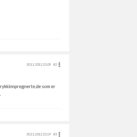
30.11.2012 23.09
#2
 trykkinnpregnerte,de som er
.
30.11.2012 23.19
#3