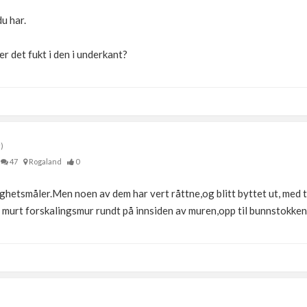
u har.
r det fukt i den i underkant?
)
47
Rogaland
0
ighetsmåler.Men noen av dem har vert råttne,og blitt byttet ut, med
å murt forskalingsmur rundt på innsiden av muren,opp til bunnstokken