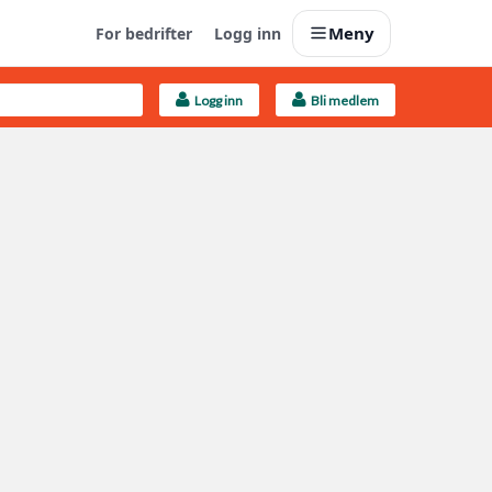
Meny
For bedrifter
Logg inn
Logg inn
Bli medlem
Last opp selv
Ta vare på fargekoder og kvitteringer
Finn håndverkere
Søk blant 9000 bedrifter
Kundeservice
Få svar på det du lurer på
Boligmappa+
Nytt
Få mer ut av Boligmappa