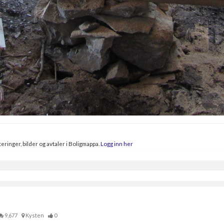
eringer, bilder og avtaler i Boligmappa.
Logg inn her
9,677
Kysten
0