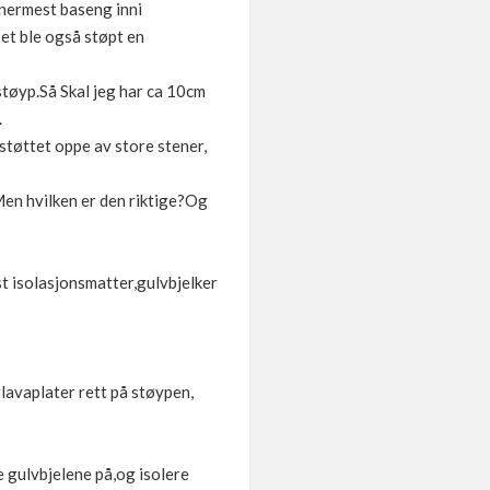
 nermest baseng inni
Det ble også støpt en
støyp.Så Skal jeg har ca 10cm
.
 støttet oppe av store stener,
Men hvilken er den riktige?Og
ast isolasjonsmatter,gulvbjelker
glavaplater rett på støypen,
e gulvbjelene på,og isolere