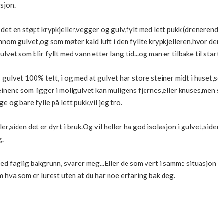
sjon.
det en støpt krypkjeller,vegger og gulv,fylt med lett pukk (drenerend
nom gulvet,og som møter kald luft i den fyllte krypkjelleren,hvor den v
lvet,som blir fyllt med vann etter lang tid...og man er tilbake til st
ør gulvet 100% tett, i og med at gulvet har store steiner midt i huset,
teinene som ligger i mollgulvet kan muligens fjernes,eller knuses,men
ge og bare fylle på lett pukk,vil jeg tro.
er,siden det er dyrt i bruk.Og vil heller ha god isolasjon i gulvet,sid
g.
ed faglig bakgrunn, svarer meg...Eller de som vert i samme situasjo
m hva som er lurest uten at du har noe erfaring bak deg.