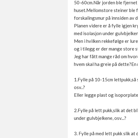
50-60cm.Når jorden ble fjernet 
huset.Mellomstore steiner ble f
forskalingsmur på innsiden av d
Planen videre er å fylle igjen k
med isolasjon under gulvbjelke
Men i hvilken rekkefølge er lure
og i tilegg er der mange store 
Jeg har fått mange råd om hvor
hvem skal ha greie på dette?E
1.Fylle på 10-15cm lettpukk,så s
osv..?
Eller legge plast og isoporplat
2.Fylle på lett pukk,slik at det
under gulvbjelkene, osv...?
3. Fylle på med lett pukk slik 