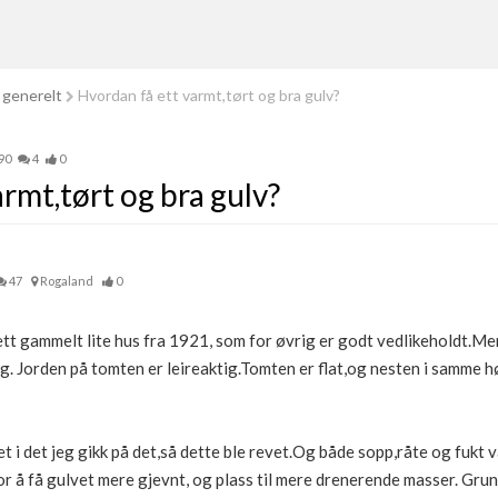
 generelt
Hvordan få ett varmt,tørt og bra gulv?
90
4
0
rmt,tørt og bra gulv?
47
Rogaland
0
 ett gammelt lite hus fra 1921, som for øvrig er godt vedlikeholdt.Me
ing. Jorden på tomten er leireaktig.Tomten er flat,og nesten i samme 
 i det jeg gikk på det,så dette ble revet.Og både sopp,råte og fukt va
for å få gulvet mere gjevnt, og plass til mere drenerende masser. G