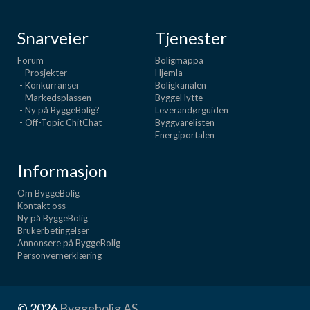
Snarveier
Tjenester
Forum
Boligmappa
- Prosjekter
Hjemla
- Konkurranser
Boligkanalen
- Markedsplassen
ByggeHytte
- Ny på ByggeBolig?
Leverandørguiden
- Off-Topic ChitChat
Byggvarelisten
Energiportalen
Informasjon
Om ByggeBolig
Kontakt oss
Ny på ByggeBolig
Brukerbetingelser
Annonsere på ByggeBolig
Personvernerklæring
© 2026
Byggebolig AS