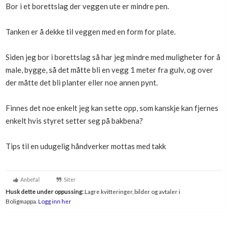
Bor i et borettslag der veggen ute er mindre pen.
Boligmappa+
Nytt
Få mer ut av Boligmappa
Tanken er å dekke til veggen med en form for plate.
Siden jeg bor i borettslag så har jeg mindre med muligheter for å
male, bygge, så det måtte bli en vegg 1 meter fra gulv, og over
der måtte det bli planter eller noe annen pynt.
Finnes det noe enkelt jeg kan sette opp, som kanskje kan fjernes
enkelt hvis styret setter seg på bakbena?
Tips til en udugelig håndverker mottas med takk
Anbefal
Siter
Husk dette under oppussing:
Lagre kvitteringer, bilder og avtaler i
Boligmappa.
Logg inn her