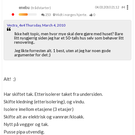
enebu
04.03.2010 21.12
#4
(trådstarter)
253
Midt i norges hjerte.
0
Vectra_4x4 Thursday, March 4, 2010
Ikke helt topic, men hvor mye skal dere gjøre med huset? Bare
litt nysgjerrig siden jeg har et 50-talls hus selv som behøver litt
renovering..
Jeg likte forresten alt. 1 best, uten at jeg har noen gode
argumenter for det ;)
Alt! ;)
Har skiftet tak. Etterisolerer taket fra undersiden.
Skifte kledning (etterisolering), og vindu.
Isolere imellom etasjene (3 etasjer)
Skifte alt av elektrisk og vannrør/kloakk.
Nytt på vegger og tak.
Pusse pipa utvendig.