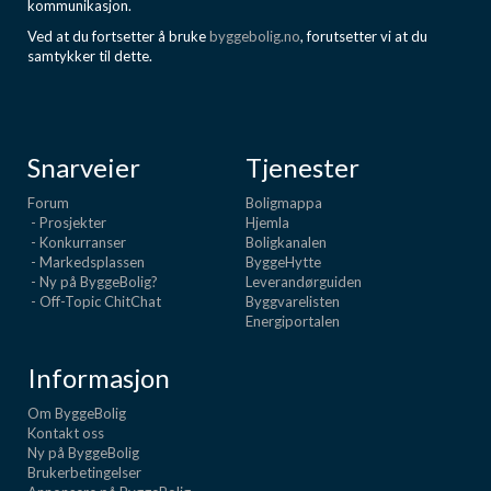
kommunikasjon.
Ved at du fortsetter å bruke
byggebolig.no
, forutsetter vi at du
samtykker til dette.
Snarveier
Tjenester
Forum
Boligmappa
- Prosjekter
Hjemla
- Konkurranser
Boligkanalen
- Markedsplassen
ByggeHytte
- Ny på ByggeBolig?
Leverandørguiden
- Off-Topic ChitChat
Byggvarelisten
Energiportalen
Informasjon
Om ByggeBolig
Kontakt oss
Ny på ByggeBolig
Brukerbetingelser