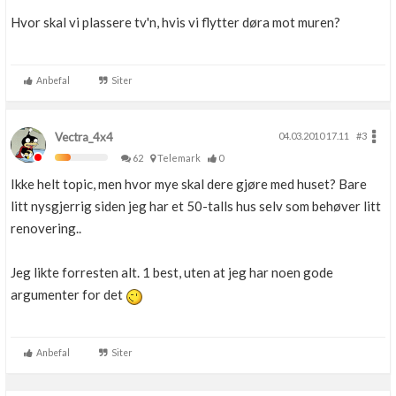
Hvor skal vi plassere tv'n, hvis vi flytter døra mot muren?
Anbefal
Siter
Vectra_4x4
04.03.2010 17.11
#3
62
Telemark
0
Ikke helt topic, men hvor mye skal dere gjøre med huset? Bare
litt nysgjerrig siden jeg har et 50-talls hus selv som behøver litt
renovering..
Jeg likte forresten alt. 1 best, uten at jeg har noen gode
argumenter for det
Anbefal
Siter