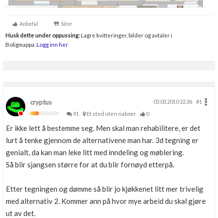
Anbefal
Siter
Husk dette under oppussing:
Lagre kvitteringer, bilder og avtaler i
Boligmappa.
Logg inn her
cryptus
03.03.2010 22.36
#1
91
Et sted uten naboer
0
Er ikke lett å bestemme seg. Men skal man rehabilitere, er det
lurt å tenke gjennom de alternativene man har. 3d tegning er
genialt, da kan man leke litt med inndeling og møblering.
Så blir sjangsen større for at du blir fornøyd etterpå.
Etter tegningen og dømme så blir jo kjøkkenet litt mer trivelig
med alternativ 2. Kommer ann på hvor mye arbeid du skal gjøre
ut av det.