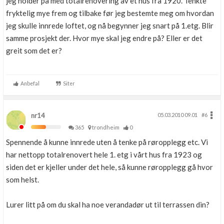
jeg holder på med totalrenovering av et hus fra 1920. Tenkte
fryktelig mye frem og tilbake før jeg bestemte meg om hvordan
jeg skulle innrede loftet, og nå begynner jeg snart på 1.etg. Blir
samme prosjekt der. Hvor mye skal jeg endre på? Eller er det
greit som det er?
Anbefal
Siter
nr14
05.03.2010 09.01
#6
365
trondheim
0
Spennende å kunne innrede uten å tenke på røropplegg etc. Vi
har nettopp totalrenovert hele 1. etg i vårt hus fra 1923 og
siden det er kjeller under det hele, så kunne røropplegg gå hvor
som helst.
Lurer litt på om du skal ha noe verandadør ut til terrassen din?