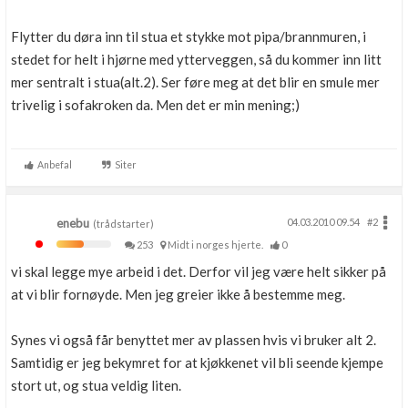
Flytter du døra inn til stua et stykke mot pipa/brannmuren, i
stedet for helt i hjørne med ytterveggen, så du kommer inn litt
mer sentralt i stua(alt.2). Ser føre meg at det blir en smule mer
trivelig i sofakroken da. Men det er min mening;)
Anbefal
Siter
enebu
04.03.2010 09.54
#2
(trådstarter)
253
Midt i norges hjerte.
0
vi skal legge mye arbeid i det. Derfor vil jeg være helt sikker på
at vi blir fornøyde. Men jeg greier ikke å bestemme meg.
Synes vi også får benyttet mer av plassen hvis vi bruker alt 2.
Samtidig er jeg bekymret for at kjøkkenet vil bli seende kjempe
stort ut, og stua veldig liten.