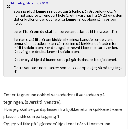
nr14 Friday, March 5, 2010
Spennende å kunne innrede uten å tenke på røropplegg etc. Vi
har nettopp totalrenovert hele 1. etg i vårt hus fra 1923 og siden
det er kjeller under det hele, så kunne røropplegg gå hvor som
helst.
Lurer litt på om du skal ha noe verandadør ut til terrassen din?
Tenker også litt på om kjøkkenløsninga kanskje burde vært
tegna sånn at adkomsten går rett inn på kjøkkenet isteden for
midt i sofakroken. Ser det også er nevnt i kommentar over her.
Det vil gjøre det litt lunere i sofakroken.
Det er også kjekt å kunne se ut på gårdsplassen fra kjøkkenet.
Dette var bare noen tanker som dukka opp da jeg så på tegninga
di.
Det er tegnet inn dobbel verandadør til verandaen på
tegningen. (øverst til venstre).
Hvis jeg skal se gårdsplassen fra kjøkkenet, må kjøkkenet være
plassert slik som på tegning 1.
Og jeg vil ikke gå "igjennom" kjøkkenet når vi kommer inn.