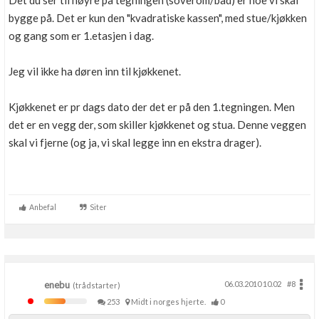
Det du ser til høyre på tegningen (soverom/bad) er noe vi skal
bygge på. Det er kun den "kvadratiske kassen", med stue/kjøkken
og gang som er 1.etasjen i dag.
Jeg vil ikke ha døren inn til kjøkkenet.
Kjøkkenet er pr dags dato der det er på den 1.tegningen. Men
det er en vegg der, som skiller kjøkkenet og stua. Denne veggen
skal vi fjerne (og ja, vi skal legge inn en ekstra drager).
Anbefal
Siter
enebu
06.03.2010 10.02
#8
(trådstarter)
253
Midt i norges hjerte.
0