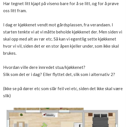
Har tegnet litt kjapt på viseno bare for å se litt, og for å prøve
Boligmappa+
oss litt fram.
Nytt
Få mer ut av Boligmappa
I dag er kjøkkenet vendt mot gårdsplassen, fra verandaen. I
starten tenkte vi at vi måtte beholde kjøkkenet der. Men siden vi
skal opp med alt av rør etc. Så kan vi egentlig sette kjøkkenet
hvor vi vil, siden det er en stor åpen kjeller under, som ikke skal
brukes.
Hvordan ville dere innredet stua/kjøkkenet?
Slik som det er i dag? Eller flyttet det, slik som i alternativ 2?
(ikke se på dører etc som slår feil vei etc, siden det ikke skal være
slik)