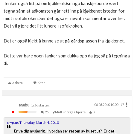
Tenker også litt på om kjøkkenløsninga kanskje burde vært
tegna sånn at adkomsten går rett inn på kjøkkenet isteden for
midt i sofakroken. Ser det også er nevnt i kommentar over her.
Det vil gjøre det litt lunere i sofakroken.
Det er også kjekt å kunne se ut på gårdsplassen fra kjøkkenet.
Dette var bare noen tanker som dukka opp da jeg så på tegninga
di.
Anbefal
Siter
enebu
06.03.2010 10.00
#7
(trådstarter)
253
Midt i norges hjerte.
0
cryptus Thursday, March 4, 2010
Er veldig nysjerrig. Hvordan ser resten av huset ut? Er det