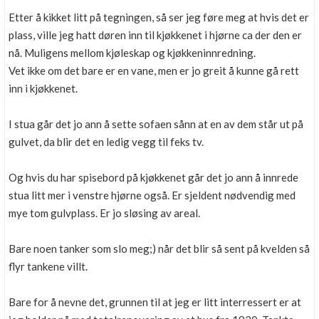
Etter å kikket litt på tegningen, så ser jeg føre meg at hvis det er
plass, ville jeg hatt døren inn til kjøkkenet i hjørne ca der den er
nå. Muligens mellom kjøleskap og kjøkkeninnredning.
Vet ikke om det bare er en vane, men er jo greit å kunne gå rett
inn i kjøkkenet.
I stua går det jo ann å sette sofaen sånn at en av dem står ut på
gulvet, da blir det en ledig vegg til feks tv.
Og hvis du har spisebord på kjøkkenet går det jo ann å innrede
stua litt mer i venstre hjørne også. Er sjeldent nødvendig med
mye tom gulvplass. Er jo sløsing av areal.
Bare noen tanker som slo meg;) når det blir så sent på kvelden så
flyr tankene villt.
Bare for å nevne det, grunnen til at jeg er litt interressert er at