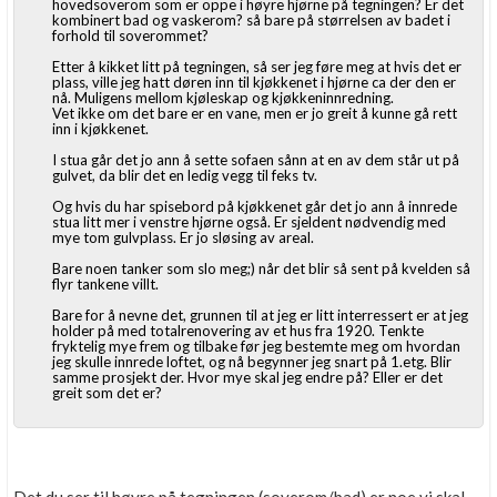
hovedsoverom som er oppe i høyre hjørne på tegningen? Er det
kombinert bad og vaskerom? så bare på størrelsen av badet i
forhold til soverommet?
Etter å kikket litt på tegningen, så ser jeg føre meg at hvis det er
plass, ville jeg hatt døren inn til kjøkkenet i hjørne ca der den er
nå. Muligens mellom kjøleskap og kjøkkeninnredning.
Vet ikke om det bare er en vane, men er jo greit å kunne gå rett
inn i kjøkkenet.
I stua går det jo ann å sette sofaen sånn at en av dem står ut på
gulvet, da blir det en ledig vegg til feks tv.
Og hvis du har spisebord på kjøkkenet går det jo ann å innrede
stua litt mer i venstre hjørne også. Er sjeldent nødvendig med
mye tom gulvplass. Er jo sløsing av areal.
Bare noen tanker som slo meg;) når det blir så sent på kvelden så
flyr tankene villt.
Bare for å nevne det, grunnen til at jeg er litt interressert er at jeg
holder på med totalrenovering av et hus fra 1920. Tenkte
fryktelig mye frem og tilbake før jeg bestemte meg om hvordan
jeg skulle innrede loftet, og nå begynner jeg snart på 1.etg. Blir
samme prosjekt der. Hvor mye skal jeg endre på? Eller er det
greit som det er?