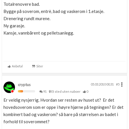
Totalrenovere bad.
Bygge på soverom, entrè, bad og vaskerom i 1.etasje.
Drenering rundt murene.
Ny garasje.
Kansje, vannbårent og pelletsanlegg.
Anbefal
Siter
cryptus
05.03.2010 00.31
#5
91
Et sted uten naboer
0
Er veldig nysjerrig. Hvordan ser resten av huset ut? Er det
hovedsoverom som er oppe i høyre hjørne på tegningen? Er det
kombinert bad og vaskerom? så bare på størrelsen av badet i
forhold til soverommet?