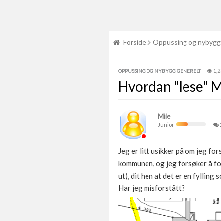
Forside
Oppussing og nybygg
1,2
OPPUSSING OG NYBYGG GENERELT
Hvordan "lese" 
Miie
Junior
Jeg er litt usikker på om jeg f
kommunen, og jeg forsøker å for
ut), dit hen at det er en fylling
Har jeg misforstått?