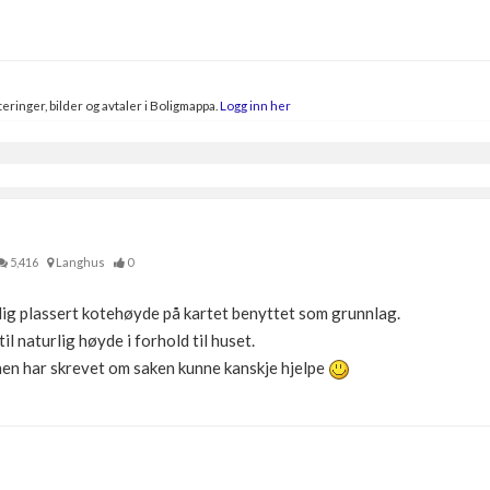
eringer, bilder og avtaler i Boligmappa.
Logg inn her
5,416
Langhus
0
ldig plassert kotehøyde på kartet benyttet som grunnlag.
til naturlig høyde i forhold til huset.
nen har skrevet om saken kunne kanskje hjelpe