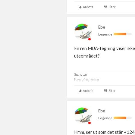
Anbefal
Siter
Ebe
Legende
En ren MUA-tegning viser ikke 
uteområdet?
Signatur
Byggingeniør
Anbefal
Siter
Ebe
Legende
Hmm, ser ut som det står +124 p