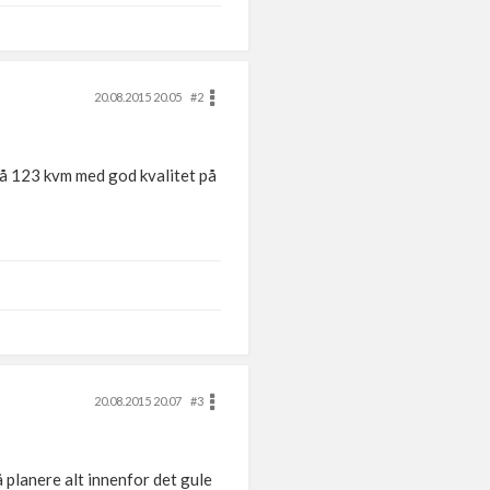
20.08.2015 20.05
#2
på 123 kvm med god kvalitet på
20.08.2015 20.07
#3
å planere alt innenfor det gule