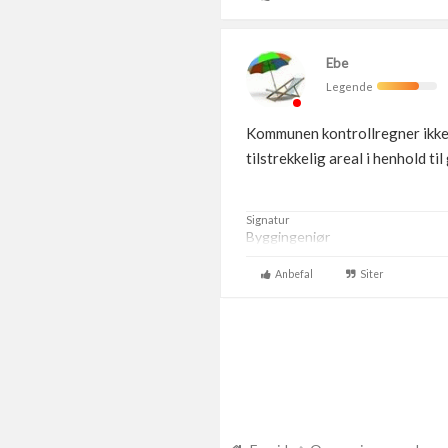
Ebe
Legende
Kommunen kontrollregner ikke a
tilstrekkelig areal i henhold ti
Signatur
Byggingeniør
Anbefal
Siter