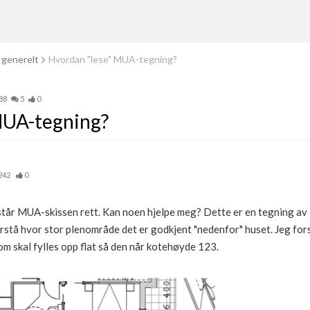
 generelt
Hvordan "lese" MUA-tegning?
88
5
0
MUA-tegning?
242
0
orstår MUA-skissen rett. Kan noen hjelpe meg? Dette er en tegning 
stå hvor stor plenområde det er godkjent "nedenfor" huset. Jeg forst
 som skal fylles opp flat så den når kotehøyde 123.