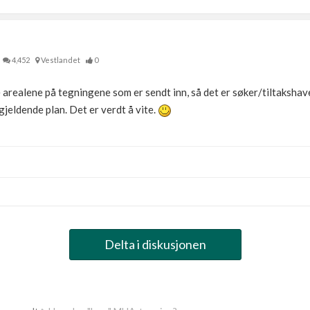
4,452
Vestlandet
0
realene på tegningene som er sendt inn, så det er søker/tiltakshaver
l gjeldende plan. Det er verdt å vite.
Delta i diskusjonen