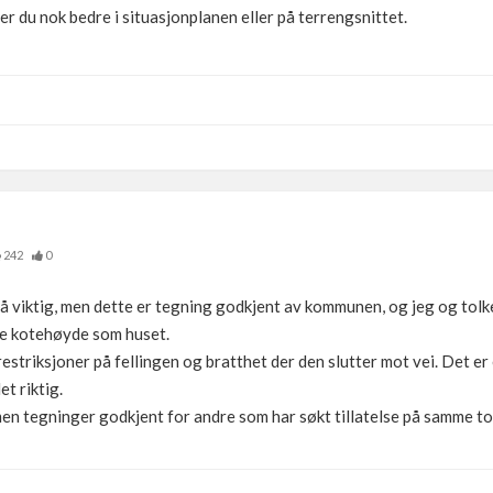
r du nok bedre i situasjonplanen eller på terrengsnittet.
242
0
så viktig, men dette er tegning godkjent av kommunen, og jeg og tolke
mme kotehøyde som huset.
 restriksjoner på fellingen og bratthet der den slutter mot vei. Det e
et riktig.
men tegninger godkjent for andre som har søkt tillatelse på samme tom