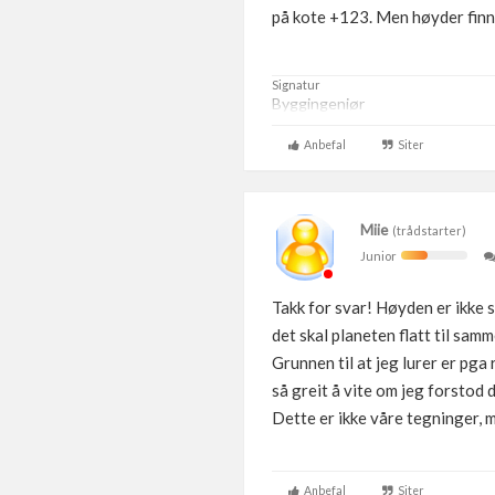
på kote +123. Men høyder finne
Signatur
Byggingeniør
Anbefal
Siter
Miie
(trådstarter)
Junior
Takk for svar! Høyden er ikke 
det skal planeten flatt til sa
Grunnen til at jeg lurer er pga
så greit å vite om jeg forstod d
Dette er ikke våre tegninger, 
Anbefal
Siter