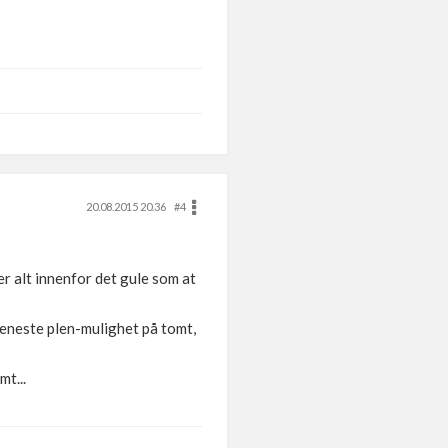
20.08.2015 20.36
#4
r alt innenfor det gule som at
r eneste plen-mulighet på tomt,
t...