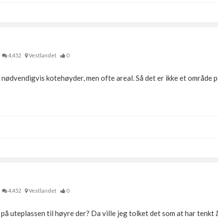
4,452
Vestlandet
0
nødvendigvis kotehøyder, men ofte areal. Så det er ikke et område 
4,452
Vestlandet
0
å uteplassen til høyre der? Da ville jeg tolket det som at har tenkt 