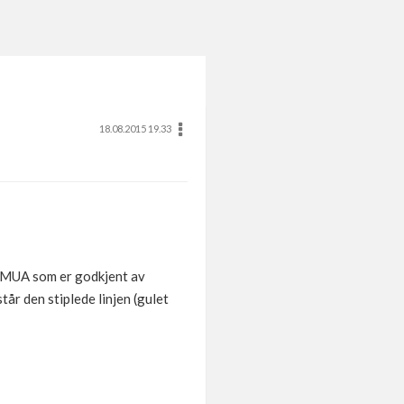
18.08.2015 19.33
av MUA som er godkjent av
år den stiplede linjen (gulet