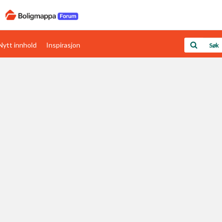
Nytt innhold
Inspirasjon
Boligens papirer
Den enkleste måten å få papirene i orden
rav
Verdi & økonomi
Din største investering
Papirer som mangler
Skaff dokumentasjon som mangler
Kom i gang med Boligmappa
Se din bolig? Klikk her