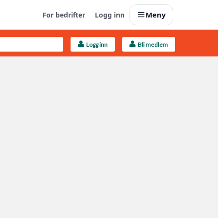
Meny
For bedrifter
Logg inn
Logg inn
Bli medlem
Last opp selv
Ta vare på fargekoder og kvitteringer
Finn håndverkere
Søk blant 9000 bedrifter
Kundeservice
Få svar på det du lurer på
Boligmappa+
Nytt
Få mer ut av Boligmappa