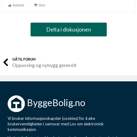
Anbefal
Siter
Delta i diskusjonen
GÅ TIL FORUM
Oppussing og nybygg generelt
ByggeBolig.no
Vi bruker informasjonskapsler (cookies) for å øke
brukervennligheten i samsvar med Lov om elektronisk
kommunikasjon.