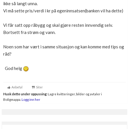
ikke så langt unna.
Boligmappa+
Vi må sette pris/verdi i kr på egeninnsatsen(banken vil ha dette)
Nytt
Få mer ut av Boligmappa
Vi får satt opp råbygg og skal gjøre resten innvendig selv.
Bortsett fra strøm og vann.
Noen som har vært i samme situasjon og kan komme med tips og
råd?
God helg
Anbefal
Siter
Husk dette under oppussing:
Lagre kvitteringer, bilder og avtaler i
Boligmappa.
Logg inn her