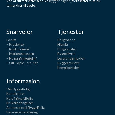
Ved at du fortsetter å bruke
byggebolig.no
, forutsetter vi at du
samtykker til dette.
Snarveier
Tjenester
Forum
Boligmappa
- Prosjekter
Hjemla
- Konkurranser
Boligkanalen
- Markedsplassen
ByggeHytte
- Ny på ByggeBolig?
Leverandørguiden
- Off-Topic ChitChat
Byggvarelisten
Energiportalen
Informasjon
Om ByggeBolig
Kontakt oss
Ny på ByggeBolig
Brukerbetingelser
Annonsere på ByggeBolig
Personvernerklæring