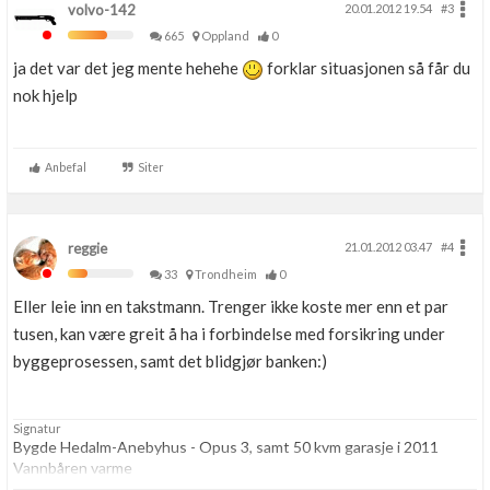
volvo-142
20.01.2012 19.54
#3
665
Oppland
0
ja det var det jeg mente hehehe
forklar situasjonen så får du
nok hjelp
Anbefal
Siter
reggie
21.01.2012 03.47
#4
33
Trondheim
0
Eller leie inn en takstmann. Trenger ikke koste mer enn et par
tusen, kan være greit å ha i forbindelse med forsikring under
byggeprosessen, samt det blidgjør banken:)
Signatur
Bygde Hedalm-Anebyhus - Opus 3, samt 50 kvm garasje i 2011
Vannbåren varme