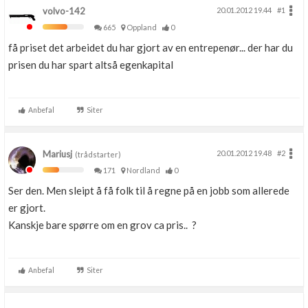
volvo-142
20.01.2012 19.44
#1
665
Oppland
0
få priset det arbeidet du har gjort av en entrepenør... der har du
prisen du har spart altså egenkapital
Anbefal
Siter
Mariusj
20.01.2012 19.48
#2
(trådstarter)
171
Nordland
0
Ser den. Men sleipt å få folk til å regne på en jobb som allerede
er gjort.
Kanskje bare spørre om en grov ca pris.. ?
Anbefal
Siter