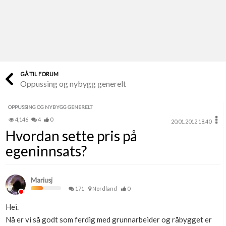
Last opp selv
Ta vare på fargekoder og kvitteringer
Verdi & økonomi
Din største investering
GÅ TIL FORUM
Oppussing og nybygg generelt
Finn håndverkere
Søk blant 9000 bedrifter
OPPUSSING OG NYBYGG GENERELT
4,146
4
0
20.01.2012 18.40
Papirer som mangler
Hvordan sette pris på
Skaff dokumentasjon som mangler
egeninnsats?
Kundeservice
Få svar på det du lurer på
Mariusj
171
Nordland
0
Kom i gang med Boligmappa
Hei.
Se din bolig? Klikk her
Nå er vi så godt som ferdig med grunnarbeider og råbygget er