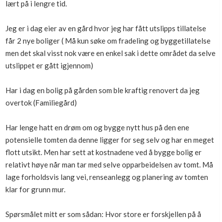
lært på i lengre tid.
Boligmappa+
Nytt
Få mer ut av Boligmappa
Jeg er i dag eier av en gård hvor jeg har fått utslipps tillatelse
får 2 nye boliger ( Må kun søke om fradeling og byggetillatelse
men det skal visst nok være en enkel sak i dette området da selve
utslippet er gått igjennom)
Har i dag en bolig på gården som ble kraftig renovert da jeg
overtok (Familiegård)
Har lenge hatt en drøm om og bygge nytt hus på den ene
potensielle tomten da denne ligger for seg selv og har en meget
flott utsikt. Men har sett at kostnadene ved å bygge bolig er
relativt høye når man tar med selve opparbeidelsen av tomt. Må
lage forholdsvis lang vei, renseanlegg og planering av tomten
klar for grunn mur.
Spørsmålet mitt er som sådan: Hvor store er forskjellen på å