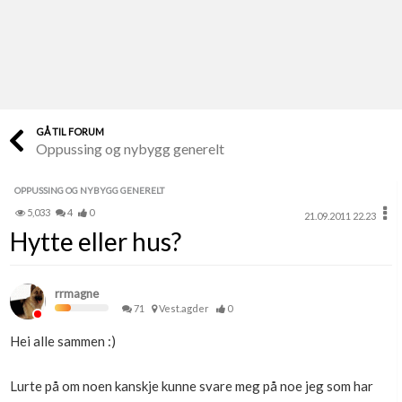
Last opp selv
Ta vare på fargekoder og kvitteringer
Verdi & økonomi
Din største investering
GÅ TIL FORUM
Oppussing og nybygg generelt
Finn håndverkere
Søk blant 9000 bedrifter
OPPUSSING OG NYBYGG GENERELT
5,033
4
0
21.09.2011 22.23
Papirer som mangler
Hytte eller hus?
Skaff dokumentasjon som mangler
Kundeservice
rrmagne
Få svar på det du lurer på
71
Vest.agder
0
Hei alle sammen :)
Kom i gang med Boligmappa
Se din bolig? Klikk her
Lurte på om noen kanskje kunne svare meg på noe jeg som har