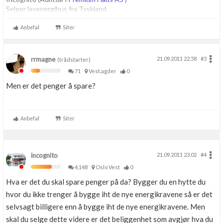
Selger lavenergihus fra Tyskland.
Anbefal
Siter
rrmagne
21.09.2011 22.58
#3
(trådstarter)
71
Vest.agder
0
Men er det penger å spare?
Anbefal
Siter
incognito
21.09.2011 23.02
#4
4,148
Oslo Vest
0
Hva er det du skal spare penger på da? Bygger du en hytte du
hvor du ikke trenger å bygge iht de nye energikravene så er det
selvsagt billigere enn å bygge iht de nye energikravene. Men
skal du selge dette videre er det beliggenhet som avgjør hva du