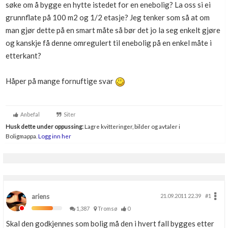
søke om å bygge en hytte istedet for en enebolig? La oss si ei
grunnflate på 100 m2 og 1/2 etasje? Jeg tenker som så at om
man gjør dette på en smart måte så bør det jo la seg enkelt gjøre
og kanskje få denne omregulert til enebolig på en enkel måte i
etterkant?
Håper på mange fornuftige svar
Anbefal
Siter
Husk dette under oppussing:
Lagre kvitteringer, bilder og avtaler i
Boligmappa.
Logg inn her
ariens
21.09.2011 22.39
#1
1,387
Tromsø
0
Skal den godkjennes som bolig må den i hvert fall bygges etter