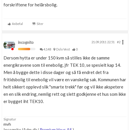
forskriftene for helårsbolig.
Anbefal
Siter
incognito
21.09.2011 22.51
#2
4,148
Oslo Vest
0
Dersom hytta er under 150 kvm så stilles ikke de samme
energikravene som til enebolig, jfr TEK 10, se spesielt kap 14.
Men å bygge dette i disse dager og så få endret det fra
fritidsbolig til enebolig vil være en vanskelig sak. Kommunen har
helt sikkert opplevd slik "smarte trekk" før og vil ikke akspetere
en en slik endring, nemlig rett og slett godkjenne et hus som ikke
er bygget iht TEK10.
Signatur
mvh
Incognito (Adm.dir i
Premium Haus AS
)