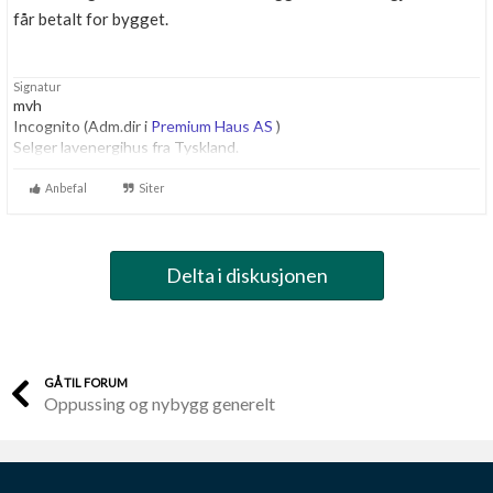
får betalt for bygget.
Signatur
mvh
Incognito (Adm.dir i
Premium Haus AS
)
Selger lavenergihus fra Tyskland.
Anbefal
Siter
Delta i diskusjonen
GÅ TIL FORUM
Oppussing og nybygg generelt