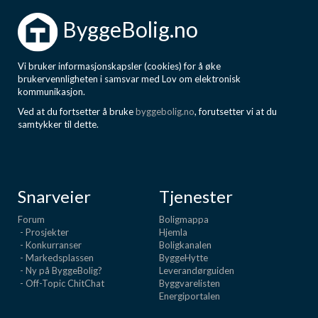
ByggeBolig.no
Vi bruker informasjonskapsler (cookies) for å øke
brukervennligheten i samsvar med Lov om elektronisk
kommunikasjon.
Ved at du fortsetter å bruke
byggebolig.no
, forutsetter vi at du
samtykker til dette.
Snarveier
Tjenester
Forum
Boligmappa
- Prosjekter
Hjemla
- Konkurranser
Boligkanalen
- Markedsplassen
ByggeHytte
- Ny på ByggeBolig?
Leverandørguiden
- Off-Topic ChitChat
Byggvarelisten
Energiportalen