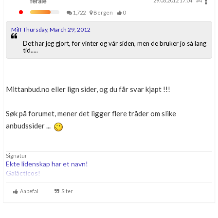
ferale
29.03.2012 17.04
#4
1,722
Bergen
0
Miff Thursday, March 29, 2012
Det har jeg gjort, for vinter og vår siden, men de bruker jo så lang
tid.....
Mittanbud.no eller lign sider, og du får svar kjapt !!!
Søk på forumet, mener det ligger flere tråder om slike
anbudssider ...
Signatur
Ekte lidenskap har et navn!
Galácticos!
Anbefal
Siter