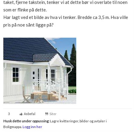
taket, fjerne takstein, tenker vi at dette bør vi overlate til noen
Boligmappa+
som er flinke på dette.
Nytt
Få mer ut av Boligmappa
Har lagt ved et bilde av hva vi tenker. Bredde ca 3,5 m. Hva ville
pris på noe sånt ligge på?
3
Anbefal
Siter
Husk dette under oppussing:
Lagre kvitteringer, bilder og avtaler i
Boligmappa.
Logg inn her