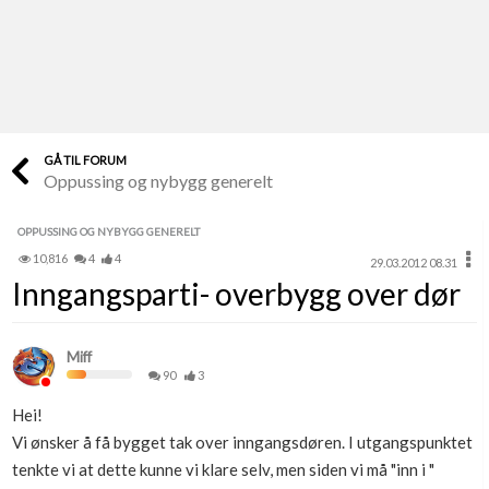
Last opp selv
Ta vare på fargekoder og kvitteringer
Verdi & økonomi
Din største investering
GÅ TIL FORUM
Oppussing og nybygg generelt
Finn håndverkere
Søk blant 9000 bedrifter
OPPUSSING OG NYBYGG GENERELT
10,816
4
4
29.03.2012 08.31
Papirer som mangler
Inngangsparti- overbygg over dør
Skaff dokumentasjon som mangler
Kundeservice
Miff
Få svar på det du lurer på
90
3
Hei!
Kom i gang med Boligmappa
Vi ønsker å få bygget tak over inngangsdøren. I utgangspunktet
Se din bolig? Klikk her
tenkte vi at dette kunne vi klare selv, men siden vi må "inn i "