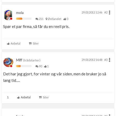
mola
29.03.2012 12.46
#2
211
Østlandet
0
Spør et par firma, så får du en reell pris.
Anbefal
Siter
Miff
29.03.2012 14.48
#3
(trådstarter)
90
1
Det har jeg gjort, for vinter og vår siden, men de bruker jo så
lang tid.....
1
Anbefal
Siter