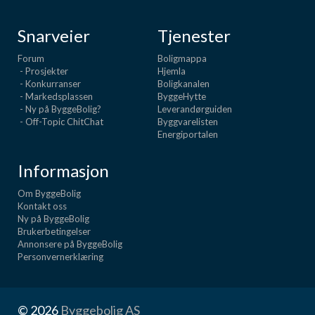
Snarveier
Tjenester
Forum
Boligmappa
- Prosjekter
Hjemla
- Konkurranser
Boligkanalen
- Markedsplassen
ByggeHytte
- Ny på ByggeBolig?
Leverandørguiden
- Off-Topic ChitChat
Byggvarelisten
Energiportalen
Informasjon
Om ByggeBolig
Kontakt oss
Ny på ByggeBolig
Brukerbetingelser
Annonsere på ByggeBolig
Personvernerklæring
© 2026
Byggebolig AS