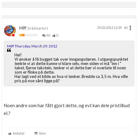
Miff
29.03.2012 12.39
#1
(trådstarter)
90
0
Miff Thursday, March 29, 2012
Hei!
Vi ønsker å få bygget tak over inngangsdøren. I utgangspunktet
tenkte vi at dette kunne vi klare selv, men siden vi må "inn i "
taket, fjerne takstein, tenker vi at dette bør vi overlate til noen
som er flinke på dette.
Har lagt ved et bilde av hva vi tenker. Bredde ca 3,5 m. Hva ville
pris på noe sånt ligge på?
Noen andre som har fått gjort dette, og evt kan dele pristilbud
el.?
Anbefal
Siter