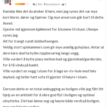
1,962
Sandefjord
0
Kanskje ikke det du ønsker å høre, men jeg synes det var mye
korridorer, dører og hjørner. Og mye areal som går bort til dette.
Annet:
Gjester må igjennom kjøkkenet for å komme til stuen. Ulempe
synes jeg.
Alt for trangt rundt dobbeltsengen.
Veldig stort spiskammers som gir mye unødig gulvplass. Antar at
dere bare skal ha hyller/oppbevaring langs vegg.
Ville vurdert å bytte plass mellom bad og gjestebad/garderobe,
for å få vindu på badet.
Ville vurdert en vegg i stuen for å lage en «tv-hule med feks
daybed, og heller hatt sofa til gjester til høyre i stuen.
Dersom dette er en total ombygging av boligen ville jeg fått litt
hjelp av en arkitekt for å sikre god flyt i boligen og optimal
utnyttelse. Det kan lønne seg og høyne både verdi på boligen,
men også bruksverdien.