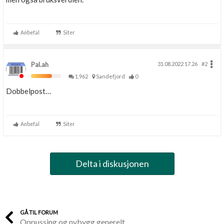
Anbefal
Siter
Pal.ah
31.08.2022 17.26
#2
1,962
Sandefjord
0
Dobbelpost…
Anbefal
Siter
Delta i diskusjonen
GÅ TIL FORUM
Oppussing og nybygg generelt