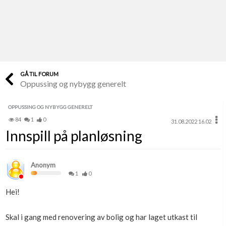
Last opp selv
Ta vare på fargekoder og kvitteringer
Verdi & økonomi
Din største investering
GÅ TIL FORUM
Oppussing og nybygg generelt
Finn håndverkere
Søk blant 9000 bedrifter
OPPUSSING OG NYBYGG GENERELT
84
1
0
31.08.2022 16.02
Papirer som mangler
Innspill på planløsning
Skaff dokumentasjon som mangler
Kundeservice
Anonym
Få svar på det du lurer på
1
0
Hei!
Kom i gang med Boligmappa
Se din bolig? Klikk her
Skal i gang med renovering av bolig og har laget utkast til