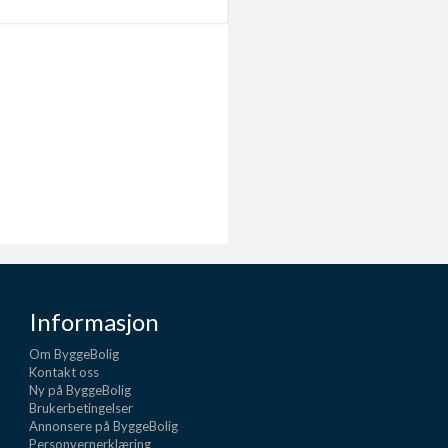
Informasjon
Om ByggeBolig
Kontakt oss
Ny på ByggeBolig
Brukerbetingelser
Annonsere på ByggeBolig
Personvernerklæring