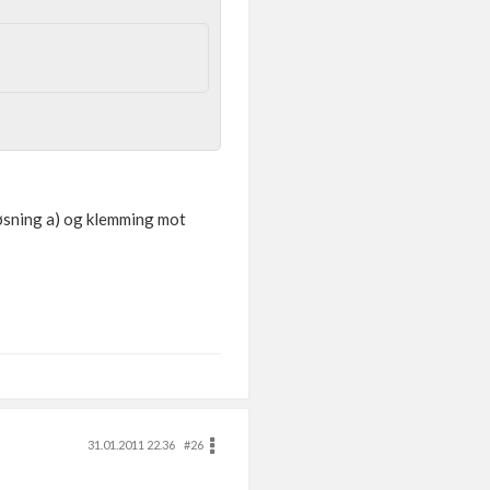
løsning a) og klemming mot
31.01.2011 22.36
#26