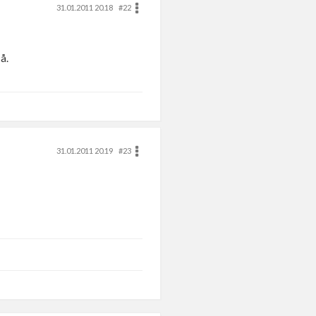
31.01.2011 20.18
#22
å.
31.01.2011 20.19
#23