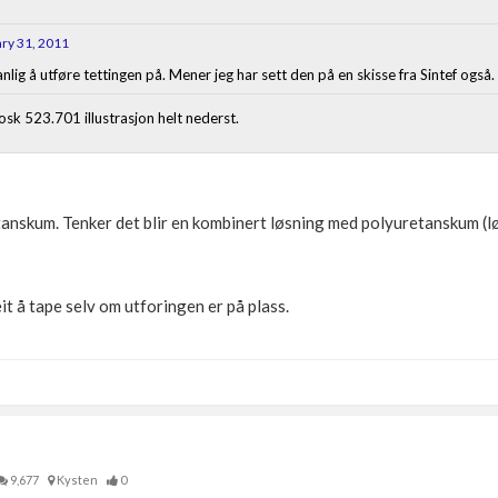
ry 31, 2011
lig å utføre tettingen på. Mener jeg har sett den på en skisse fra Sintef også.
rosk 523.701 illustrasjon helt nederst.
tanskum. Tenker det blir en kombinert løsning med polyuretanskum (
t å tape selv om utforingen er på plass.
9,677
Kysten
0