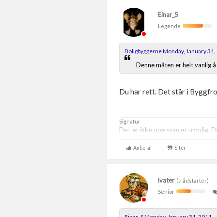
Einar_S
Legende
Boligbyggerne Monday, January 31,
Denne måten er helt vanlig å 
Du har rett. Det står i Byggfro
Signatur
Det er ikke noe som er umulig. De
Anbefal
Siter
ivater
(trådstarter)
Senior
Einar_S Monday, January 31, 2011