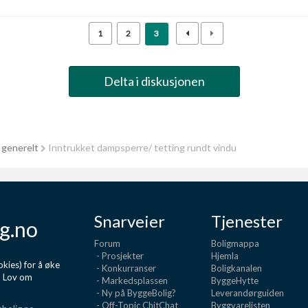
1
2
3
Delta i diskusjonen
 generelt
Inntrukket dampsperre/ tetting rundt vindu
Snarveier
Tjenester
g.no
Forum
Boligmappa
- Prosjekter
Hjemla
kies) for å øke
- Konkurranser
Boligkanalen
d Lov om
- Markedsplassen
ByggeHytte
- Ny på ByggeBolig?
Leverandørguiden
- Off-Topic ChitChat
Byggvarelisten