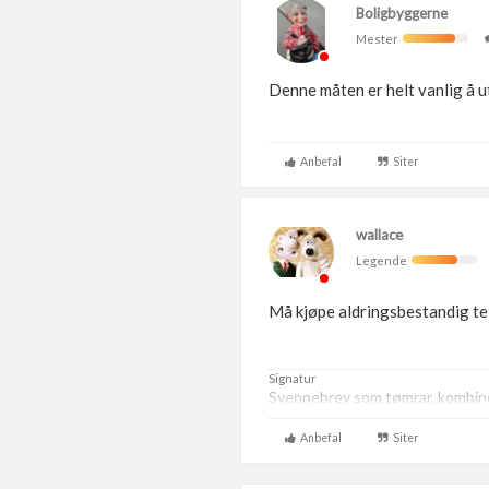
Boligbyggerne
Mester
Denne måten er helt vanlig å ut
Anbefal
Siter
wallace
Legende
Må kjøpe aldringsbestandig teip
Signatur
Svennebrev som tømrar, kombiner
Anbefal
Siter