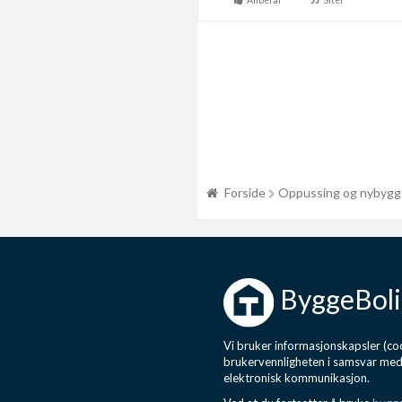
Anbefal
Siter
Forside
Oppussing og nybygg
ByggeBoli
Vi bruker informasjonskapsler (coo
brukervennligheten i samsvar me
elektronisk kommunikasjon.