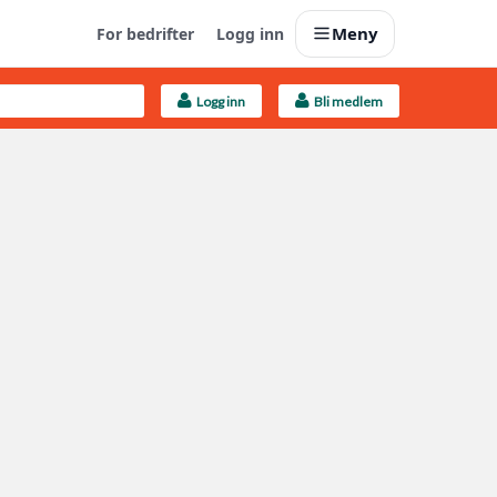
Meny
For bedrifter
Logg inn
Logg inn
Bli medlem
Last opp selv
Ta vare på fargekoder og kvitteringer
Finn håndverkere
Søk blant 9000 bedrifter
Kundeservice
Få svar på det du lurer på
Boligmappa+
Nytt
Få mer ut av Boligmappa