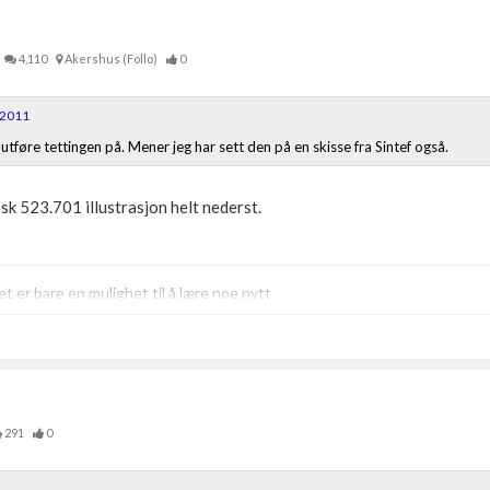
4,110
Akershus (Follo)
0
 2011
utføre tettingen på. Mener jeg har sett den på en skisse fra Sintef også.
sk 523.701 illustrasjon helt nederst.
t er bare en mulighet til å lære noe nytt.
291
0