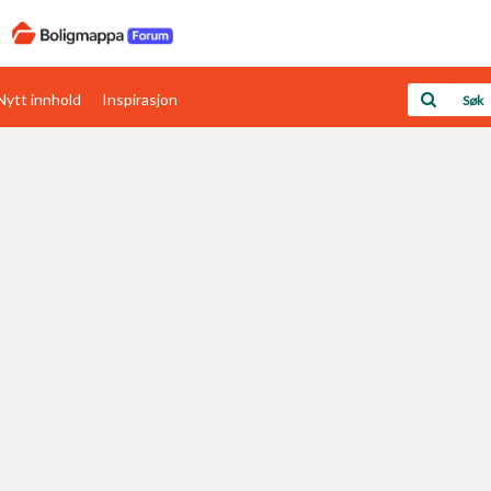
Nytt innhold
Inspirasjon
Boligens papirer
Den enkleste måten å få papirene i orden
rav
Verdi & økonomi
Din største investering
Papirer som mangler
Skaff dokumentasjon som mangler
Kom i gang med Boligmappa
Se din bolig? Klikk her