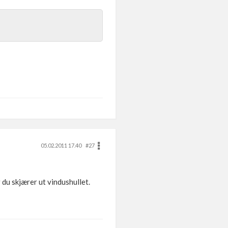
05.02.2011 17.40
#27
r du skjærer ut vindushullet.