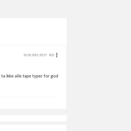
31.01.2011 20.17
#21
ta ikke alle tape typer for god