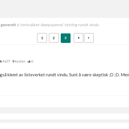
 generelt
Inntrukket dampsperre/ tetting rundt vindu
1
2
3
9,677
Kysten
0
gså klemt av listeverket rundt vindu. Sunt å være skeptisk ;D ;D. Men 