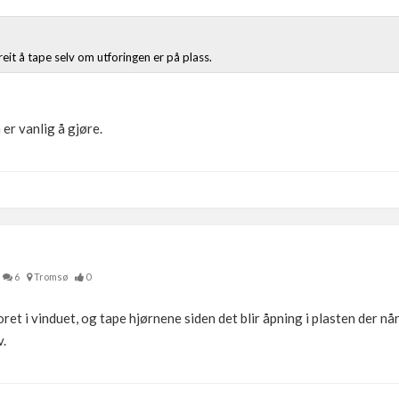
eit å tape selv om utforingen er på plass.
 er vanlig å gjøre.
6
Tromsø
0
oret i vinduet, og tape hjørnene siden det blir åpning i plasten der nå
v.