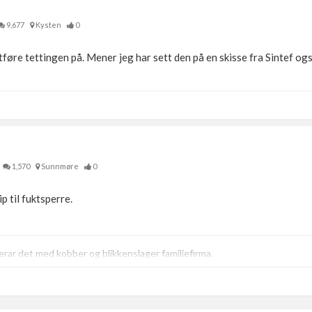
9,677
Kysten
0
føre tettingen på. Mener jeg har sett den på en skisse fra Sintef ogs
1,570
Sunnmøre
0
 til fuktsperre.
ar det med kobber og blikkenslager familiefirma.