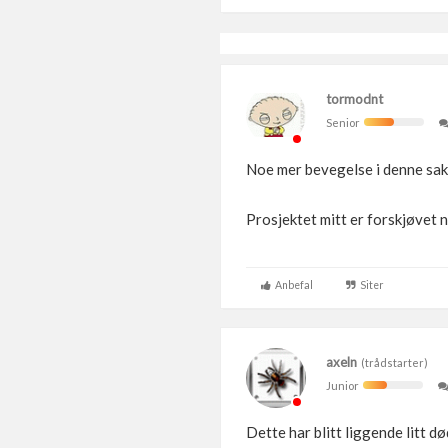
tormodnt
Senior
Noe mer bevegelse i denne sa
Prosjektet mitt er forskjøvet no
Anbefal
Siter
axeln
(trådstarter)
Junior
Dette har blitt liggende litt d