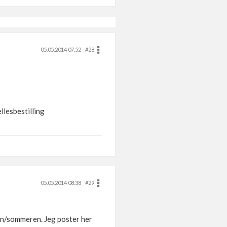
05.05.2014 07.52
#28
ellesbestilling
05.05.2014 08.38
#29
ren/sommeren. Jeg poster her