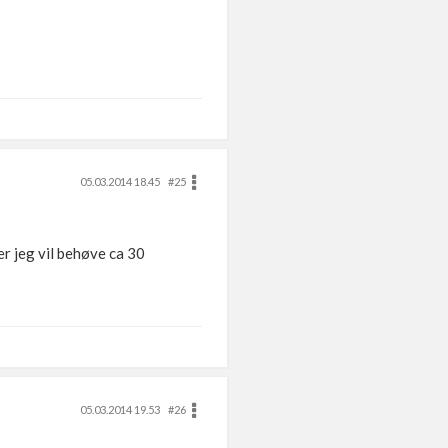
05.03.2014 18.45
#25
er jeg vil behøve ca 30
05.03.2014 19.53
#26