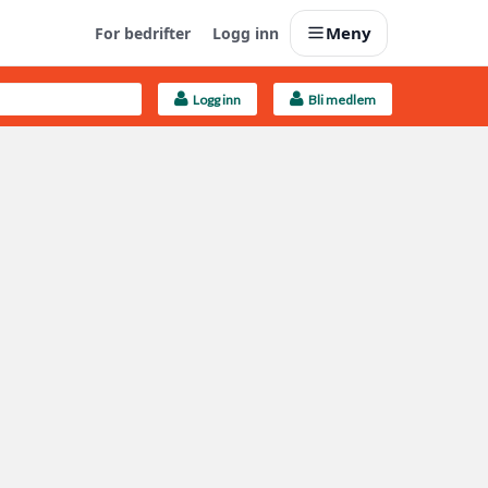
Meny
For bedrifter
Logg inn
Logg inn
Bli medlem
Last opp selv
Ta vare på fargekoder og kvitteringer
Finn håndverkere
Søk blant 9000 bedrifter
Kundeservice
Få svar på det du lurer på
Boligmappa+
Nytt
Få mer ut av Boligmappa