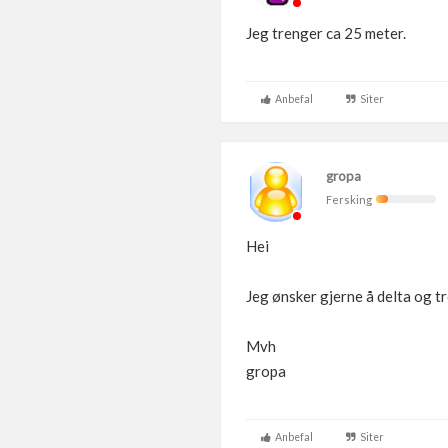
Jeg trenger ca 25 meter.
Anbefal
Siter
gropa
Fersking
Hei
Jeg ønsker gjerne å delta og t
Mvh
gropa
Anbefal
Siter