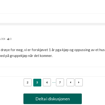
304
0
 drøye for meg, vi er forskjøvet 1 år pga kjøp og oppussing av et hus
 med på gruppekjøp når det kommer.
2
3
4
7
Delta i diskusjonen