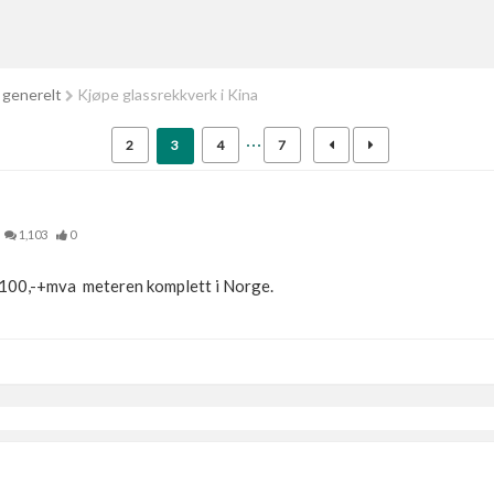
 generelt
Kjøpe glassrekkverk i Kina
2
3
4
7
1,103
0
 1100,-+mva meteren komplett i Norge.