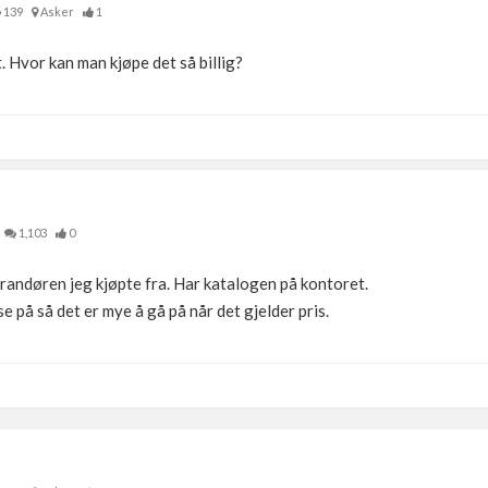
139
Asker
1
. Hvor kan man kjøpe det så billig?
1,103
0
randøren jeg kjøpte fra. Har katalogen på kontoret.
 på så det er mye å gå på når det gjelder pris.