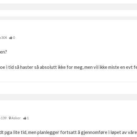
304
0
ken?
e i tid så haster så absolutt ikke for meg, men vil ikke miste en evt f
139
Asker
1
ødt pga lite tid, men planlegger fortsatt å gjennomføre i løpet av vå