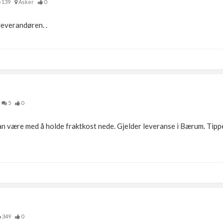
139
Asker
0
leverandøren. .
5
0
 kan være med å holde fraktkost nede. Gjelder leveranse i Bærum. Tipp
349
0