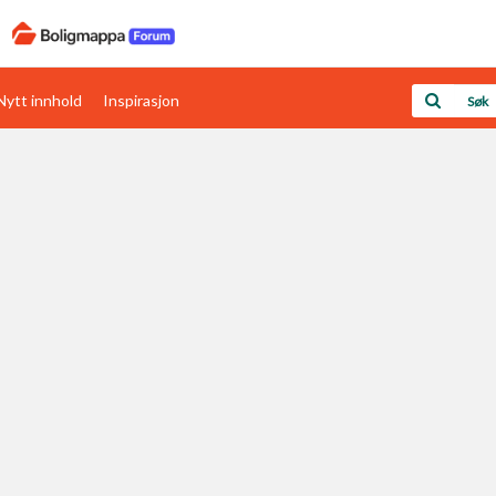
Nytt innhold
Inspirasjon
Boligens papirer
Den enkleste måten å få papirene i orden
rav
Verdi & økonomi
Din største investering
Papirer som mangler
Skaff dokumentasjon som mangler
Kom i gang med Boligmappa
Se din bolig? Klikk her