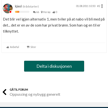
kjeol
01.08.2011 10.50
#2
(trådstarter)
66
Herøy
0
Det blir vel igjen alternativ 1, men tviler på at nabo vil bli med på
det... det er en av de som har privat brønn. Som han og en til er
tilknyttet.
Anbefal
Siter
Delta i diskusjonen
GÅ TIL FORUM
Oppussing og nybygg generelt