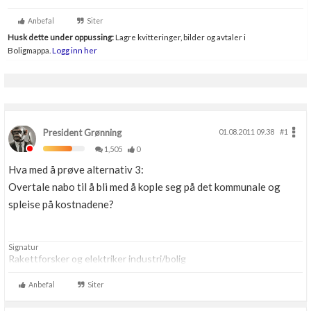
Anbefal
Siter
Husk dette under oppussing:
Lagre kvitteringer, bilder og avtaler i
Boligmappa.
Logg inn her
President Grønning
01.08.2011 09.38
#1
1,505
0
Hva med å prøve alternativ 3:
Overtale nabo til å bli med å kople seg på det kommunale og
spleise på kostnadene?
Signatur
Rakettforsker og elektriker industri/bolig
Anbefal
Siter