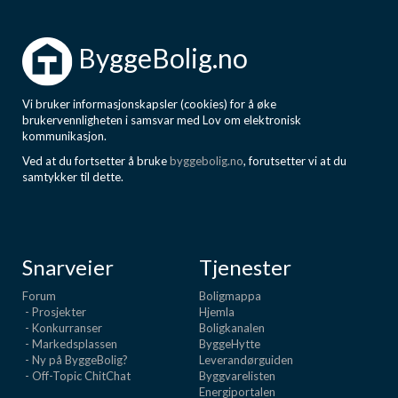
ByggeBolig.no
Vi bruker informasjonskapsler (cookies) for å øke
brukervennligheten i samsvar med Lov om elektronisk
kommunikasjon.
Ved at du fortsetter å bruke
byggebolig.no
, forutsetter vi at du
samtykker til dette.
Snarveier
Tjenester
Forum
Boligmappa
- Prosjekter
Hjemla
- Konkurranser
Boligkanalen
- Markedsplassen
ByggeHytte
- Ny på ByggeBolig?
Leverandørguiden
- Off-Topic ChitChat
Byggvarelisten
Energiportalen