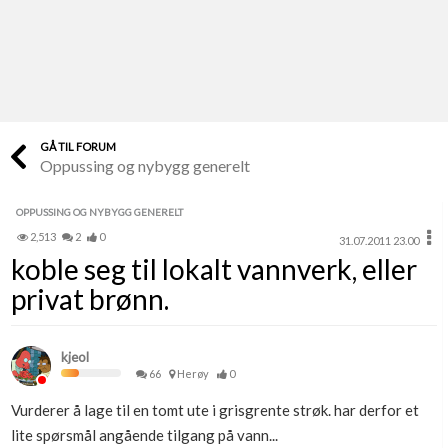
Last opp selv
Ta vare på fargekoder og kvitteringer
Verdi & økonomi
Din største investering
GÅ TIL FORUM
Oppussing og nybygg generelt
Finn håndverkere
Søk blant 9000 bedrifter
OPPUSSING OG NYBYGG GENERELT
2,513
2
0
31.07.2011 23.00
Papirer som mangler
koble seg til lokalt vannverk, eller
Skaff dokumentasjon som mangler
privat brønn.
Kundeservice
Få svar på det du lurer på
kjeol
66
Herøy
0
Kom i gang med Boligmappa
Vurderer å lage til en tomt ute i grisgrente strøk. har derfor et
Se din bolig? Klikk her
lite spørsmål angående tilgang på vann...