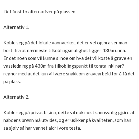
Boligmappa+
Det finst to alternativer på plassen.
Nytt
Få mer ut av Boligmappa
Alternativ 1.
Koble seg på det lokale vannverket, det er vel og bra ser man
bort ifra at nærmeste tilkoblingsmulighet ligger 430m unna.
Er det noen som vil kunne si noe om hva det vil koste å grave en
vassledning på 430m fra tilkoblingspunkt til tomta inkl rør?
regner med at det kun vil være snakk om gravearbeid for å få det
på plass.
Alternativ 2.
Koble seg på privat brønn, dette vil nok mest sannsynlig gjøre at
naboens brønn må utvides, og er usikker på kvaliteten, som han
sa sjølv så har vannet aldri vore testa.