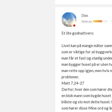
Dias
Veteran
Et lite godnattvers:
Livet kan på mange måter samm
som er viktige for at byggverket
man får et fast og stødig und
man bygger huset på er uten tvi
man rette opp igjen, men hvis 
problemer.
Matt 7,24-27
Derfor; hver den som hører di
en klok mann som bygde huset s
blåste og slo mot dette huset. 
som hører disse Mine ord og ik