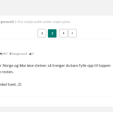
 generelt
Kor mykje pukk under støpt plate
1
2
817
Haugesund
0
Norge og ikke løse steiner, så trenger du bare fylle opp til toppen
 resten.
enkel tomt. ;D