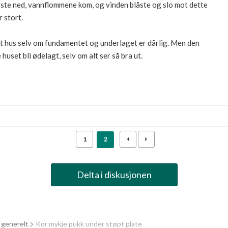
øste ned, vannflommene kom, og vinden blåste og slo mot dette
r stort.
rt hus selv om fundamentet og underlaget er dårlig. Men den
set bli ødelagt, selv om alt ser så bra ut.
1
2
Delta i diskusjonen
 generelt
Kor mykje pukk under støpt plate