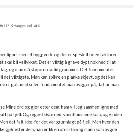
817
Haugesund
0
enlignes med et byggverk, og det er spesielt noen faktorer
 skal bli vellykket. Det er viktig å grave dypt nok ned til at
erlag, og man må støpe en solid grunnmur. Det fundamentet
l det viktigste. Man kan spikre en planke skjevt, og det kan
noe er galt med selve fundamentet man bygger på, da har man
sse Mine ord og gjør etter dem, ham vil Jeg sammenligne med
itt på fjell. Og regnet øste ned, vannflommene kom, og vinden
Men det falt ikke, for det var grunnlagt på fjell. Men hver den
ke gjør etter dem, han er lik en uforstandig mann som bygde