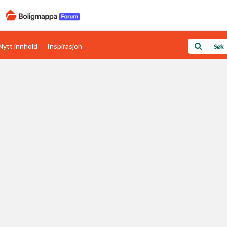
Nytt innhold
Inspirasjon
Boligens papirer
Den enkleste måten å få papirene i orden
rav
Verdi & økonomi
Din største investering
Papirer som mangler
Skaff dokumentasjon som mangler
Kom i gang med Boligmappa
Se din bolig? Klikk her