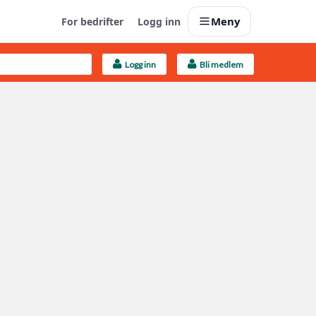
Meny
For bedrifter
Logg inn
Logg inn
Bli medlem
Last opp selv
Ta vare på fargekoder og kvitteringer
Finn håndverkere
Søk blant 9000 bedrifter
Kundeservice
Få svar på det du lurer på
Boligmappa+
Nytt
Få mer ut av Boligmappa