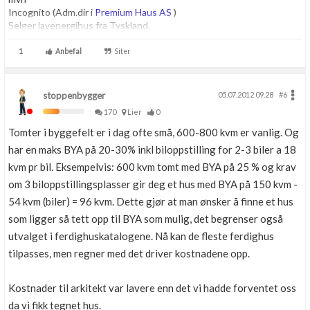
Incognito (Adm.dir i
Premium Haus AS
)
Selger lavenergihus fra Tyskland.
1
Anbefal
Siter
stoppenbygger
05.07.2012 09.28
#6
170
Lier
0
Tomter i byggefelt er i dag ofte små, 600-800 kvm er vanlig. Og
har en maks BYA på 20-30% inkl biloppstilling for 2-3 biler a 18
kvm pr bil. Eksempelvis: 600 kvm tomt med BYA på 25 % og krav
om 3 biloppstillingsplasser gir deg et hus med BYA på 150 kvm -
54 kvm (biler) = 96 kvm. Dette gjør at man ønsker å finne et hus
som ligger så tett opp til BYA som mulig, det begrenser også
utvalget i ferdighuskatalogene. Nå kan de fleste ferdighus
tilpasses, men regner med det driver kostnadene opp.
Kostnader til arkitekt var lavere enn det vi hadde forventet oss
da vi fikk tegnet hus.