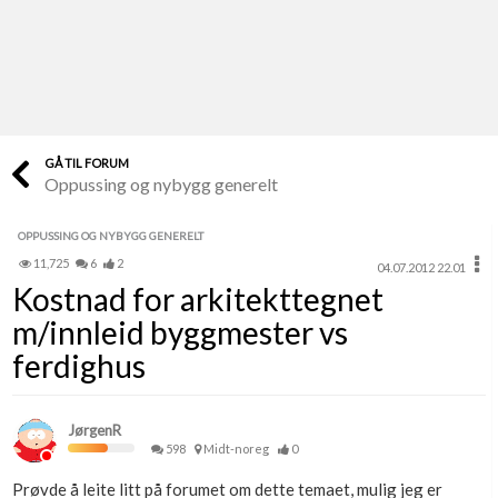
Last opp selv
Ta vare på fargekoder og kvitteringer
Verdi & økonomi
Din største investering
GÅ TIL FORUM
Oppussing og nybygg generelt
Finn håndverkere
Søk blant 9000 bedrifter
OPPUSSING OG NYBYGG GENERELT
11,725
6
2
04.07.2012 22.01
Papirer som mangler
Kostnad for arkitekttegnet
Skaff dokumentasjon som mangler
m/innleid byggmester vs
Kundeservice
ferdighus
Få svar på det du lurer på
JørgenR
Kom i gang med Boligmappa
598
Midt-noreg
0
Se din bolig? Klikk her
Prøvde å leite litt på forumet om dette temaet, mulig jeg er