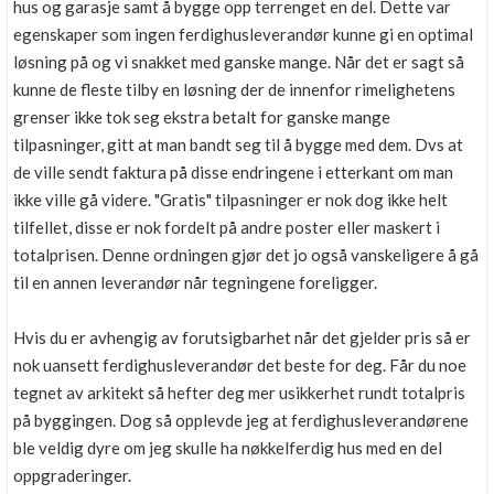
hus og garasje samt å bygge opp terrenget en del. Dette var
egenskaper som ingen ferdighusleverandør kunne gi en optimal
løsning på og vi snakket med ganske mange. Når det er sagt så
kunne de fleste tilby en løsning der de innenfor rimelighetens
grenser ikke tok seg ekstra betalt for ganske mange
tilpasninger, gitt at man bandt seg til å bygge med dem. Dvs at
de ville sendt faktura på disse endringene i etterkant om man
ikke ville gå videre. "Gratis" tilpasninger er nok dog ikke helt
tilfellet, disse er nok fordelt på andre poster eller maskert i
totalprisen. Denne ordningen gjør det jo også vanskeligere å gå
til en annen leverandør når tegningene foreligger.
Hvis du er avhengig av forutsigbarhet når det gjelder pris så er
nok uansett ferdighusleverandør det beste for deg. Får du noe
tegnet av arkitekt så hefter deg mer usikkerhet rundt totalpris
på byggingen. Dog så opplevde jeg at ferdighusleverandørene
ble veldig dyre om jeg skulle ha nøkkelferdig hus med en del
oppgraderinger.