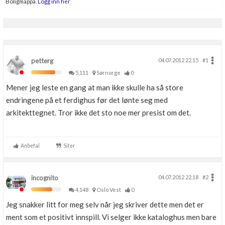
Boligmappa.
Logg inn her
petterg
04.07.2012 22.15
#1
5,111
Sørnorge
0
Mener jeg leste en gang at man ikke skulle ha så store
endringene på et ferdighus før det lønte seg med
arkitekttegnet. Tror ikke det sto noe mer presist om det.
Anbefal
Siter
incognito
04.07.2012 22.18
#2
4,148
Oslo Vest
0
Jeg snakker litt for meg selv når jeg skriver dette men det er
ment som et positivt innspill. Vi selger ikke kataloghus men bare