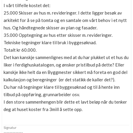
I vårt tilfelle kostet det:
25.000 Skisser av hus m. revideringer. I dette ligger besøk av
arkitekt for å se på tomta og en samtale om vårt behov i et nytt
hus. Og håndtegnede skisser av plan og fasader.
35.000 Opptegning av hus etter skisser m. revideringer.
Tekniske tegninger klare til bruk i byggesøknad.
Totalt kr 60.000.
Det kan kanskje sammenlignes med at du har plukket ut et hus du
liker i ferdighuskatalogen, og ønsker pristilbud på dette? Eller
kanskje ikke helt da en Byggmester sikkert må foreta en god del
kalkulasjon og beregninger (er det statikk de kaller det?).
Du har nå tegninger klare til byggesøknad og til å hente inn
tilbud på oppføring, grunnarbeider osv.
I den store sammenhengen blir dette et lavt beløp når du tenker
deg at huset koster fra 3mill å sette opp.
Signatur
-------------