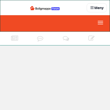
Meny
Nyheter
Toggl
naviga
Partnere
Kontakt oss
Om oss
Podkast
Dokumentasjonskrav
For bedrifter
Boligens papirer
Den enkleste måten å få papirene i orden