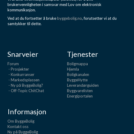
brukervennligheten i samsvar med Lov om elektronisk
kommunikasjon.
Ved at du fortsetter å bruke
byggebolig.no
, forutsetter vi at du
samtykker til dette.
Snarveier
Tjenester
Forum
Boligmappa
- Prosjekter
Hjemla
- Konkurranser
Boligkanalen
- Markedsplassen
ByggeHytte
- Ny på ByggeBolig?
Leverandørguiden
- Off-Topic ChitChat
Byggvarelisten
Energiportalen
Informasjon
Om ByggeBolig
Kontakt oss
Ny på ByggeBolig