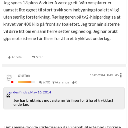
Jeg synes 13 pluss 6 virker å være greit. Våtromsplater er
uansett lite egnet til stort trykk som innbygningstoalett vil gi
uten særlig forsterkning. Rørleggeren på tv2-hjelperdeg sa at
kravet var 400 kilo på front av toalettet. Jeg tror min sisterne
vil dirre litt om en sånn herre setter seg ned og. Jeg har brukt
gips mot sisterne før fliser for å ha et trykkfast underlag.
Anbefal
Siter
cheffen
16.05.2014 08.43
#5
6,706
Akershus
0
baardes Friday, May 16, 2014
Jeg har brukt gips mot sisterne før fliser for å ha et trykkfast
underlag.
Det samme gjorde rørleggeren da vi rehabiliterte bad i forrige