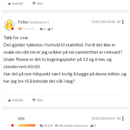
Anbefal
Siter
Pollex
15.05.2014 22.40
#2
(trådstarter)
2
0
Takk for svar.
Det gjelder tykkelse i forhold til stabilitet. Fordi det ikke er
snakk om våtrom er jeg usikker på om vanntetthet er relevant?
Under flisene er det to bygningsplater på 13 og 6 mm, og
stenderverk 60/60.
Har det på noe tidspunkt vært lovlig å bygge på denne måten, og
har jeg lov til å beholde det slik i dag?
Anbefal
Siter
HSt
15.05.2014 23.19
#3
39,625
Lillestrøm kommune
0