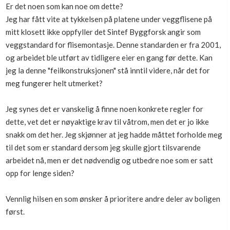
Er det noen som kan noe om dette?
Boligmappa+
Jeg har fått vite at tykkelsen på platene under veggflisene på
Nytt
Få mer ut av Boligmappa
mitt klosett ikke oppfyller det Sintef Byggforsk angir som
veggstandard for flisemontasje. Denne standarden er fra 2001,
og arbeidet ble utført av tidligere eier en gang før dette. Kan
jeg la denne "feilkonstruksjonen" stå inntil videre, når det for
meg fungerer helt utmerket?
Jeg synes det er vanskelig å finne noen konkrete regler for
dette, vet det er nøyaktige krav til våtrom, men det er jo ikke
snakk om det her. Jeg skjønner at jeg hadde måttet forholde meg
til det som er standard dersom jeg skulle gjort tilsvarende
arbeidet nå, men er det nødvendig og utbedre noe som er satt
opp for lenge siden?
Vennlig hilsen en som ønsker å prioritere andre deler av boligen
først.