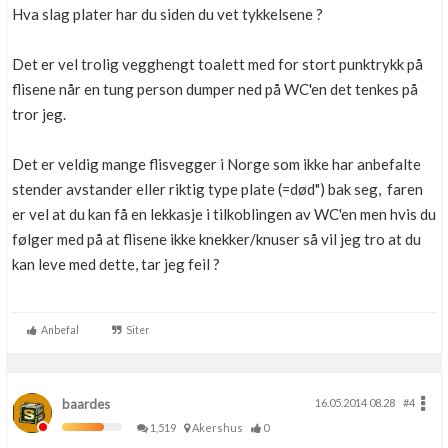
Hva slag plater har du siden du vet tykkelsene ?
Det er vel trolig vegghengt toalett med for stort punktrykk på
flisene når en tung person dumper ned på WC'en det tenkes på
tror jeg.
Det er veldig mange flisvegger i Norge som ikke har anbefalte
stender avstander eller riktig type plate (=død") bak seg, faren
er vel at du kan få en lekkasje i tilkoblingen av WC'en men hvis du
følger med på at flisene ikke knekker/knuser så vil jeg tro at du
kan leve med dette, tar jeg feil ?
Anbefal
Siter
baardes
16.05.2014 08.28
#4
1,519
Akershus
0