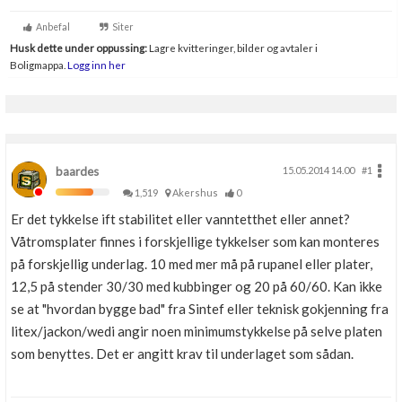
Anbefal
Siter
Husk dette under oppussing:
Lagre kvitteringer, bilder og avtaler i
Boligmappa.
Logg inn her
baardes
15.05.2014 14.00
#1
1,519
Akershus
0
Er det tykkelse ift stabilitet eller vanntetthet eller annet?
Våtromsplater finnes i forskjellige tykkelser som kan monteres
på forskjellig underlag. 10 med mer må på rupanel eller plater,
12,5 på stender 30/30 med kubbinger og 20 på 60/60. Kan ikke
se at "hvordan bygge bad" fra Sintef eller teknisk gokjenning fra
litex/jackon/wedi angir noen minimumstykkelse på selve platen
som benyttes. Det er angitt krav til underlaget som sådan.