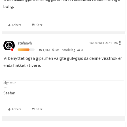
bolig.
Anbefal
Siter
stefanvh
16.05.2014 09.51
#6
1,813
Sør-Trøndelag
0
Vi benyttet også gips, men valgte gulvgips da denne visstnok er
enda hakket stivere.
Signatur
---
Stefan
Ingen utdanning innen bygg, anlegg, elektro eller VVS.
Anbefal
Siter