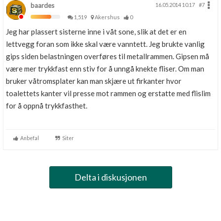
baardes
16.05.2014 10.17
#7
1,519
Akershus
0
Jeg har plassert sisterne inne i våt sone, slik at det er en
lettvegg foran som ikke skal være vanntett. Jeg brukte vanlig
gips siden belastningen overføres til metallrammen. Gipsen må
være mer trykkfast enn stiv for å unngå knekte fliser. Om man
bruker våtromsplater kan man skjære ut firkanter hvor
toalettets kanter vil presse mot rammen og erstatte med flislim
for å oppnå trykkfasthet.
Anbefal
Siter
Delta i diskusjonen