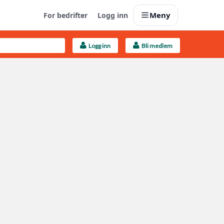
Meny
For bedrifter
Logg inn
Logg inn
Bli medlem
Last opp selv
Ta vare på fargekoder og kvitteringer
Finn håndverkere
Søk blant 9000 bedrifter
Kundeservice
Få svar på det du lurer på
Boligmappa+
Nytt
Få mer ut av Boligmappa