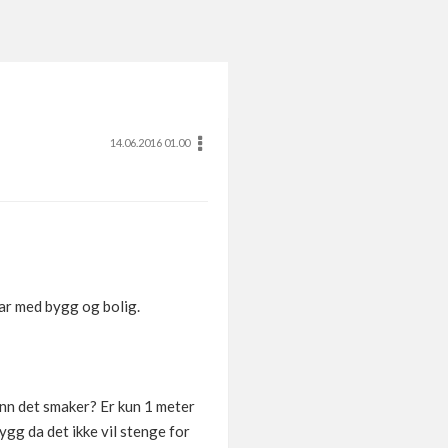
14.06.2016 01.00
har med bygg og bolig.
enn det smaker? Er kun 1 meter
gg da det ikke vil stenge for