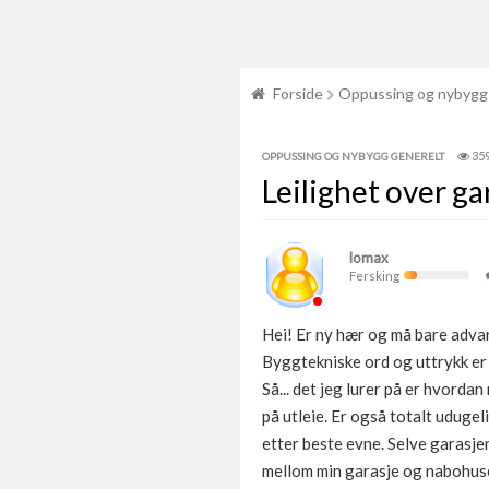
Forside
Oppussing og nybygg
35
OPPUSSING OG NYBYGG GENERELT
Leilighet over ga
lomax
Fersking
Hei! Er ny hær og må bare advar
Byggtekniske ord og uttrykk er
Så... det jeg lurer på er hvorda
på utleie. Er også totalt uduge
etter beste evne. Selve garasje
mellom min garasje og nabohuset