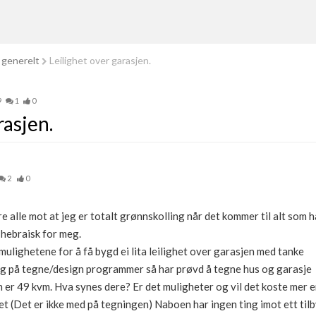
 generelt
Leilighet over garasjen.
9
1
0
rasjen.
2
0
e alle mot at jeg er totalt grønnskolling når det kommer til alt som 
 hebraisk for meg.
n mulighetene for å få bygd ei lita leilighet over garasjen med tanke
lig på tegne/design programmer så har prøvd å tegne hus og garasje
n er 49 kvm. Hva synes dere? Er det muligheter og vil det koste mer 
 (Det er ikke med på tegningen) Naboen har ingen ting imot ett tilby