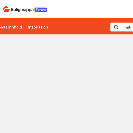
Nytt innhold
Inspirasjon
Boligens papirer
Den enkleste måten å få papirene i orden
rav
Verdi & økonomi
Din største investering
Papirer som mangler
Skaff dokumentasjon som mangler
Kom i gang med Boligmappa
Se din bolig? Klikk her