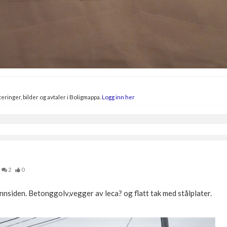
eringer, bilder og avtaler i Boligmappa.
Logg inn her
2
0
innsiden. Betonggolv,vegger av leca? og flatt tak med stålplater.