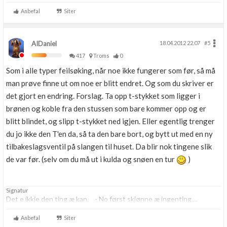
Anbefal
Siter
AIDaniel
18.04.2012 22.07
#5
417
Troms
0
Som i alle typer feilsøking, når noe ikke fungerer som før, så må
man prøve finne ut om noe er blitt endret. Og som du skriver er
det gjort en endring. Forslag. Ta opp t-stykket som ligger i
brønen og koble fra den stussen som bare kommer opp og er
blitt blindet, og slipp t-stykket ned igjen. Eller egentlig trenger
du jo ikke den T'en da, så ta den bare bort, og bytt ut med en ny
tilbakeslagsventil på slangen til huset. Da blir nok tingene slik
de var før. (selv om du må ut i kulda og snøen en tur
)
Signatur
Det e ikkje den ting æ kan. - No først skjønne æ ingenting....
Anbefal
Siter