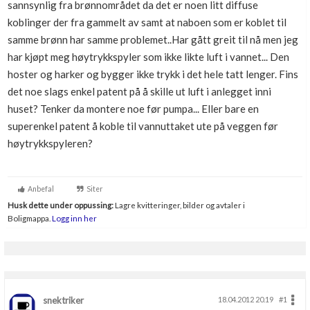
sannsynlig fra brønnområdet da det er noen litt diffuse
Boligmappa+
koblinger der fra gammelt av samt at naboen som er koblet til
Nytt
Få mer ut av Boligmappa
samme brønn har samme problemet..Har gått greit til nå men jeg
har kjøpt meg høytrykkspyler som ikke likte luft i vannet... Den
hoster og harker og bygger ikke trykk i det hele tatt lenger. Fins
det noe slags enkel patent på å skille ut luft i anlegget inni
huset? Tenker da montere noe før pumpa... Eller bare en
superenkel patent å koble til vannuttaket ute på veggen før
høytrykkspyleren?
Anbefal
Siter
Husk dette under oppussing:
Lagre kvitteringer, bilder og avtaler i
Boligmappa.
Logg inn her
snektriker
18.04.2012 20.19
#1