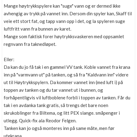
Mange høytrykkspylere kan "suge" vann og er dermed ikke
avhengig av trykk på vannet inn. Dersom din spyler kan, Skaff til
veie ett stort fat, og tapp vann opp i det, og la spyleren suge
luftfritt vann fra bunnen av karet.
Mange som faktisk forer høytrykksvaskeren med oppsamlet
regnvann fra taknedløpet.
Eller:
Da kan du jo få tak i en gammel VV tank. Koble vannet fra krana
inn på "varmvann ut" på tanken, og så fra "Kaldvann inn" videre
ut til Høytrykkspylern. Da kommer vannet inn (med luft i) på
toppen av tanken og du tar vannet ut i bunnen, og
forhåpentligvis vil luftboblene forbli i toppen av tanken. Får du
tak i en avdanka tank gratis, så trengs det bare noen
skrukoblinger fra Biltema, og litt PEX slange. småpenger i
utlegg. Quick-fix ala Reodor Felgen.
Tanken kan jo også monteres inn på same måte, men før
utekrana.