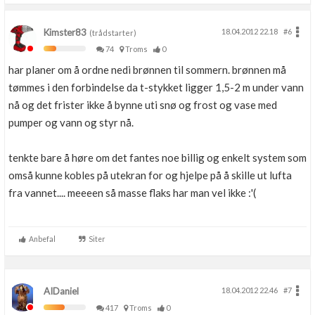
Kimster83
18.04.2012 22.18
#6
(trådstarter)
74
Troms
0
har planer om å ordne nedi brønnen til sommern. brønnen må
tømmes i den forbindelse da t-stykket ligger 1,5-2 m under vann
nå og det frister ikke å bynne uti snø og frost og vase med
pumper og vann og styr nå.
tenkte bare å høre om det fantes noe billig og enkelt system som
omså kunne kobles på utekran for og hjelpe på å skille ut lufta
fra vannet.... meeeen så masse flaks har man vel ikke :'(
Anbefal
Siter
AIDaniel
18.04.2012 22.46
#7
417
Troms
0