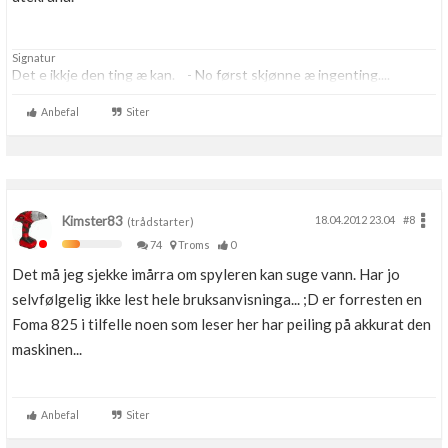
Signatur
Det e ikkje den ting æ kan. - No først skjønne æ ingenting....
Anbefal
Siter
Kimster83
18.04.2012 23.04
#8
(trådstarter)
74
Troms
0
Det må jeg sjekke imårra om spyleren kan suge vann. Har jo
selvfølgelig ikke lest hele bruksanvisninga... ;D er forresten en
Foma 825 i tilfelle noen som leser her har peiling på akkurat den
maskinen...
Anbefal
Siter