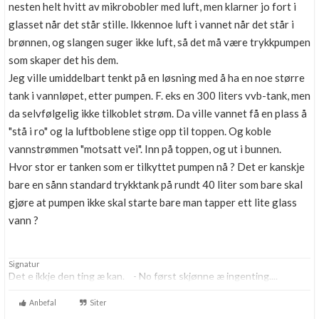
nesten helt hvitt av mikrobobler med luft, men klarner jo fort i
glasset når det står stille. Ikkennoe luft i vannet når det står i
brønnen, og slangen suger ikke luft, så det må være trykkpumpen
som skaper det his dem.
Jeg ville umiddelbart tenkt på en løsning med å ha en noe større
tank i vannløpet, etter pumpen. F. eks en 300 liters vvb-tank, men
da selvfølgelig ikke tilkoblet strøm. Da ville vannet få en plass å
"stå i ro" og la luftboblene stige opp til toppen. Og koble
vannstrømmen "motsatt vei". Inn på toppen, og ut i bunnen.
Hvor stor er tanken som er tilkyttet pumpen nå ? Det er kanskje
bare en sånn standard trykktank på rundt 40 liter som bare skal
gjøre at pumpen ikke skal starte bare man tapper ett lite glass
vann ?
Signatur
Det e ikkje den ting æ kan. - No først skjønne æ ingenting....
Anbefal
Siter