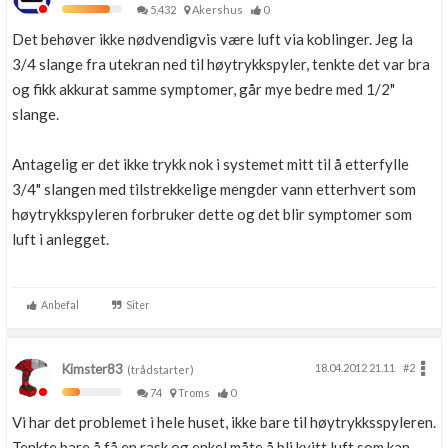
5,432
Akershus
0
Det behøver ikke nødvendigvis være luft via koblinger. Jeg la
3/4 slange fra utekran ned til høytrykkspyler, tenkte det var bra
og fikk akkurat samme symptomer, går mye bedre med 1/2"
slange.
Antagelig er det ikke trykk nok i systemet mitt til å etterfylle
3/4" slangen med tilstrekkelige mengder vann etterhvert som
høytrykkspyleren forbruker dette og det blir symptomer som
luft i anlegget.
Anbefal
Siter
Kimster83
18.04.2012 21.11
#2
(trådstarter)
74
Troms
0
Vi har det problemet i hele huset, ikke bare til høytrykksspyleren.
Tenkte bare å få en rask og enkel måte å bli kvitt luft som kan