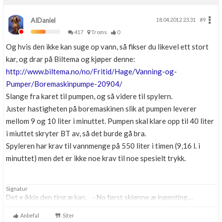
AIDaniel
18.04.2012 23.31
#9
417
Troms
0
Og hvis den ikke kan suge op vann, så fikser du likevel ett stort
kar, og drar på Biltema og kjøper denne:
http://www.biltema.no/no/Fritid/Hage/Vanning-og-
Pumper/Boremaskinpumpe-20904/
Slange fra karet til pumpen, og så videre til spylern.
Juster hastigheten på boremaskinen slik at pumpen leverer
mellom 9 og 10 liter i minuttet. Pumpen skal klare opp til 40 liter
i miuttet skryter BT av, så det burde gå bra.
Spyleren har krav til vannmenge på 550 liter i timen (9,16 l. i
minuttet) men det er ikke noe krav til noe spesielt trykk.
Signatur
Det e ikkje den ting æ kan. - No først skjønne æ ingenting....
Anbefal
Siter