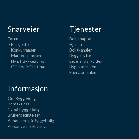
Snarveier
Tjenester
Forum
Boligmappa
- Prosjekter
Hjemla
- Konkurranser
Boligkanalen
- Markedsplassen
ByggeHytte
- Ny på ByggeBolig?
Leverandørguiden
- Off-Topic ChitChat
Byggvarelisten
Energiportalen
Informasjon
Om ByggeBolig
Kontakt oss
Ny på ByggeBolig
Brukerbetingelser
Annonsere på ByggeBolig
Personvernerklæring