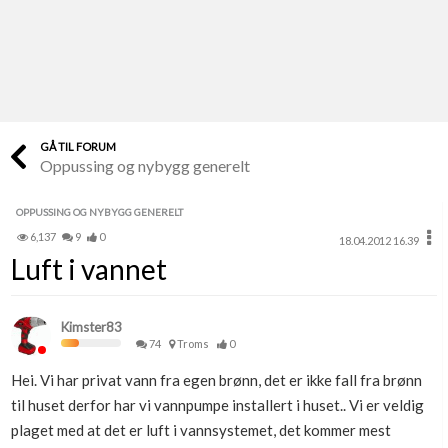
Last opp selv
Ta vare på fargekoder og kvitteringer
Verdi & økonomi
Din største investering
GÅ TIL FORUM
Oppussing og nybygg generelt
Finn håndverkere
Søk blant 9000 bedrifter
OPPUSSING OG NYBYGG GENERELT
6,137
9
0
18.04.2012 16.39
Papirer som mangler
Luft i vannet
Skaff dokumentasjon som mangler
Kundeservice
Kimster83
Få svar på det du lurer på
74
Troms
0
Hei. Vi har privat vann fra egen brønn, det er ikke fall fra brønn
Kom i gang med Boligmappa
til huset derfor har vi vannpumpe installert i huset.. Vi er veldig
Se din bolig? Klikk her
plaget med at det er luft i vannsystemet, det kommer mest