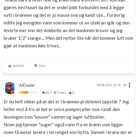
gjøres inni huset da det er endel jobb forbundet med å legge
nytt i brønnen og det er jo masse snø og kaldt ute... Forøvrig
målte jeg mengden vann som kommer ut av utekran igår og den
leverte mer enn det dobbelte av det maskinen krever og jeg
bruker 1/2" slange.... Men det nytter lite når det kommer luft som
gjør at maskinen ikke trives..
Anbefal
Siter
AIDaniel
18.04.2012 21.31
#3
417
Troms
0
Er du helt sikker på at det er i brønnen problemet oppstår ? Jeg
heller mot å tro at det er selve pumpen eller noe rundt den
løsningen som "knuser" vannet og lager luftbobler.
Noen jeg kjenner "suger" også vann fra en brønn som ligger
noen få meter lavere i terrenget enn hytta. Vannet i krana der er