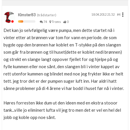
Kimster83
18.04.2012 21.52
#4
(trådstarter)
74
Troms
0
Det kan jo selvfølgelig være pumpa, men dette startet nå i
vinter etter at brønnen var tom for vann en periode. de som
bygde opp den brønnen har koblet en T-stykke på den slangen
som går fra brønnen og til huset(dette er koblet nedi brønnen)
og strekt en slange langt oppover fjellet for og hjelpe på og
fylle kummen eller noe sånt, den slangen bli i vinter kappet av
rett utenfor kummen og blindet med noe jeg frykter ikke er helt
tett. jeg tror det er der pumpen suger luft inn. Har aldri hatt
sånne problemer på di 4 årene vi har bodd i huset før nå i vinter.
Høres forresten ikke dum ut den ideen med en ekstra stooor
tank...ville jo eliminert lufta vil jeg tro men det er vel en hel del
jobb og koble opp noe sånt.