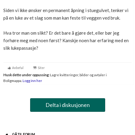
Siden vi ikke ønsker en permanent åpning i stuegulvet, tenker vi
på en luke av et slag som man kan feste til veggen ved bruk.
Hva tror man om slikt? Er det bare å gjøre det, eller bør jeg
forhøre meg med noen først? Kanskje noen har erfaring med en
slik lukepassasje?
Anbefal
Siter
Husk dette under oppussing:
Lagre kvitteringer, bilder og avtaler i
Boligmappa.
Logg inn her
Delta i diskusjonen
GÅ TIL FORUM