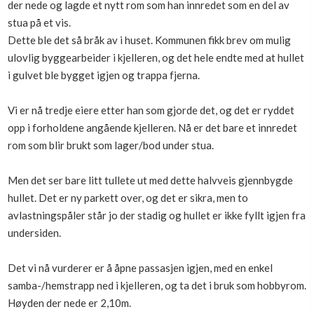
der nede og lagde et nytt rom som han innredet som en del av
Boligmappa+
stua på et vis.
Nytt
Få mer ut av Boligmappa
Dette ble det så bråk av i huset. Kommunen fikk brev om mulig
ulovlig byggearbeider i kjelleren, og det hele endte med at hullet
i gulvet ble bygget igjen og trappa fjerna.
Vi er nå tredje eiere etter han som gjorde det, og det er ryddet
opp i forholdene angående kjelleren. Nå er det bare et innredet
rom som blir brukt som lager/bod under stua.
Men det ser bare litt tullete ut med dette halvveis gjennbygde
hullet. Det er ny parkett over, og det er sikra, men to
avlastningspåler står jo der stadig og hullet er ikke fyllt igjen fra
undersiden.
Det vi nå vurderer er å åpne passasjen igjen, med en enkel
samba-/hemstrapp ned i kjelleren, og ta det i bruk som hobbyrom.
Høyden der nede er 2,10m.