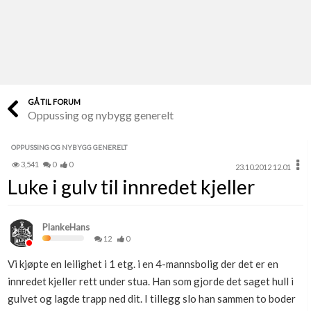
Last opp selv
Ta vare på fargekoder og kvitteringer
Verdi & økonomi
Din største investering
GÅ TIL FORUM
Oppussing og nybygg generelt
Finn håndverkere
Søk blant 9000 bedrifter
OPPUSSING OG NYBYGG GENERELT
3,541
0
0
23.10.2012 12.01
Papirer som mangler
Luke i gulv til innredet kjeller
Skaff dokumentasjon som mangler
Kundeservice
PlankeHans
Få svar på det du lurer på
12
0
Vi kjøpte en leilighet i 1 etg. i en 4-mannsbolig der det er en
Kom i gang med Boligmappa
innredet kjeller rett under stua. Han som gjorde det saget hull i
Se din bolig? Klikk her
gulvet og lagde trapp ned dit. I tillegg slo han sammen to boder