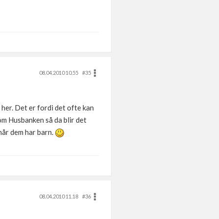
08.04.2010 10.55
#35
 her. Det er fordi det ofte kan
om Husbanken så da blir det
 når dem har barn.
08.04.2010 11.18
#36