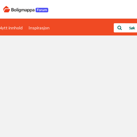
Nytt innhold
Inspirasjon
Boligens papirer
Den enkleste måten å få papirene i orden
rav
Verdi & økonomi
Din største investering
Papirer som mangler
Skaff dokumentasjon som mangler
Kom i gang med Boligmappa
Se din bolig? Klikk her