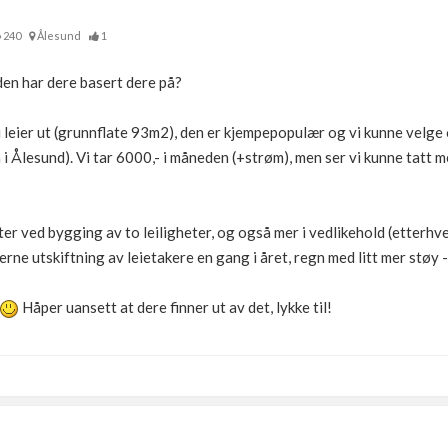
240
Ålesund
1
den har dere basert dere på?
i leier ut (grunnflate 93m2), den er kjempepopulær og vi kunne velge 
 i Ålesund). Vi tar 6000,- i måneden (+strøm), men ser vi kunne tatt
fter ved bygging av to leiligheter, og også mer i vedlikehold (etterh
jerne utskiftning av leietakere en gang i året, regn med litt mer støy 
Håper uansett at dere finner ut av det, lykke til!