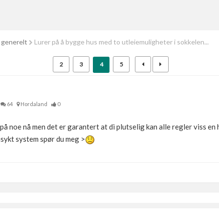
 generelt
Lurer på å bygge hus med to utleiemuligheter i sokkelen...
2
3
4
5
64
Hordaland
0
 på noe nå men det er garantert at di plutselig kan alle regler viss en
innsykt system spør du meg >