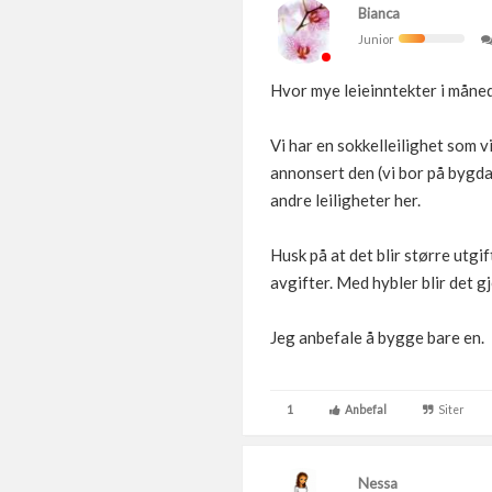
Bianca
Junior
Hvor mye leieinntekter i måne
Vi har en sokkelleilighet som v
annonsert den (vi bor på bygda
andre leiligheter her.
Husk på at det blir større utgi
avgifter. Med hybler blir det g
Jeg anbefale å bygge bare en.
1
Anbefal
Siter
Nessa