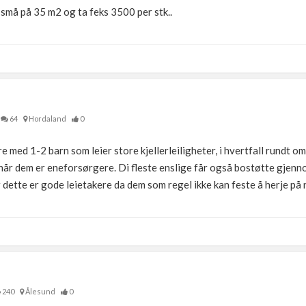
 små på 35 m2 og ta feks 3500 per stk..
64
Hordaland
0
 med 1-2 barn som leier store kjellerleiligheter, i hvertfall rundt om
når dem er eneforsørgere. Di fleste enslige får også bostøtte gjenn
or dette er gode leietakere da dem som regel ikke kan feste å herje på
240
Ålesund
0