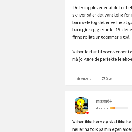
Det vi opplever er at det er he
skriver så er det vanskelig for 
barn selv (og det er vel helst 
barn gir seg gjerne kl. 19, det
finne rolige ungdommer også.
Vi har leid ut til noen venner i
må jo være de perfekte leieboe
Anbefal
Siter
missm84
Aspirant
Vi har ikke barn og skal ikke ha
heller ha folk på min egen alder