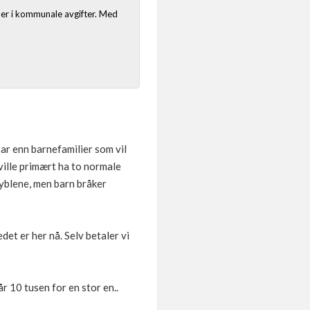
 mer i kommunale avgifter. Med
par enn barnefamilier som vil
g ville primært ha to normale
 hyblene, men barn bråker
edet er her nå. Selv betaler vi
r 10 tusen for en stor en..