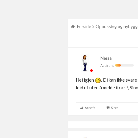
Forside
Oppussing og nybygg
Nessa
Aspirant
Hei igjen
. Di kan ikke svare
leid ut uten å melde ifra :-\ S
Anbefal
Siter