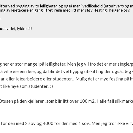
gifter ved bygging av to leiligheter, og også mer i vedlikehold (etterhvert) og
ning av leietakere en gang i året, regn med litt mer støy -festing i helgene osv.
n.
t av det, lykke til!
 her er stor mangel på leiligheter. Men jeg vil tro det er mer single/
 å ville eie enn leie, og da blir det vel hyppig utskifting der også.. Je
r par, eller leiearbeidere eller studenter.. Mulig det er mye festing på
like mye som studenter.. :)
usen på den kjelleren, som blir litt over 100 m2.. I alle fall slik mark
or den med 2 sov og 4000 for den med 1 sov.. Men jeg tror ikke vi få