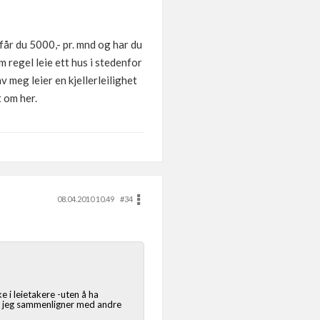
 får du 5000,- pr. mnd og har du
m regel leie ett hus i stedenfor
v meg leier en kjellerleilighet
t om her.
08.04.2010 10.49
#34
e i leietakere -uten å ha
år jeg sammenligner med andre