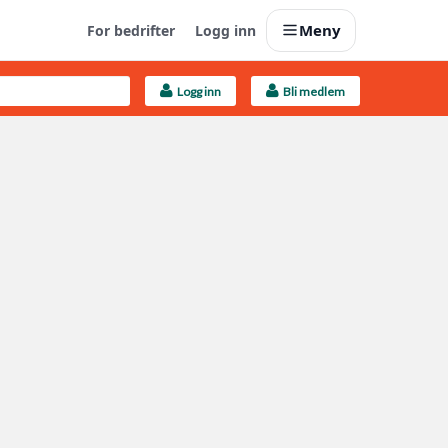
Meny
For bedrifter
Logg inn
Logg inn
Bli medlem
Last opp selv
Ta vare på fargekoder og kvitteringer
Finn håndverkere
Søk blant 9000 bedrifter
Kundeservice
Få svar på det du lurer på
Boligmappa+
Nytt
Få mer ut av Boligmappa