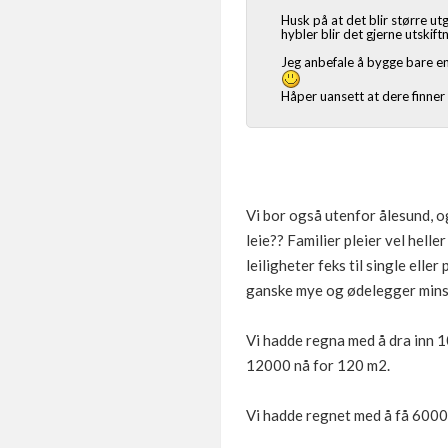
Husk på at det blir større ut
hybler blir det gjerne utskift
Jeg anbefale å bygge bare e
Håper uansett at dere finner u
Vi bor også utenfor ålesund, og
leie?? Familier pleier vel heller
leiligheter feks til single elle
ganske mye og ødelegger minst 
Vi hadde regna med å dra inn 10t
12000 nå for 120 m2.
Vi hadde regnet med å få 6000 f