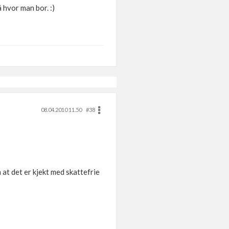
å hvor man bor. :)
08.04.2010 11.50
#38
m at det er kjekt med skattefrie