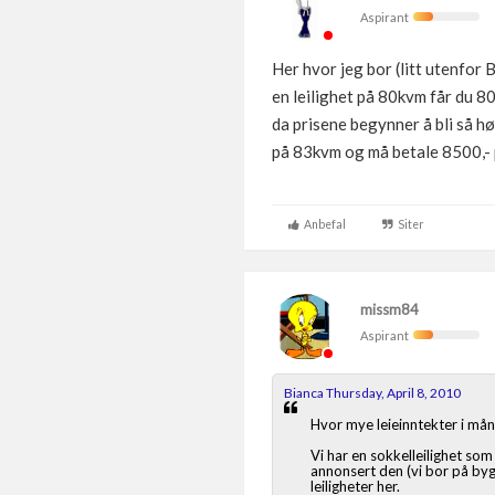
Aspirant
Her hvor jeg bor (litt utenfor 
en leilighet på 80kvm får du 80
da prisene begynner å bli så høy
på 83kvm og må betale 8500,- pr
Anbefal
Siter
missm84
Aspirant
Bianca Thursday, April 8, 2010
Hvor mye leieinntekter i må
Vi har en sokkelleilighet som
annonsert den (vi bor på byg
leiligheter her.