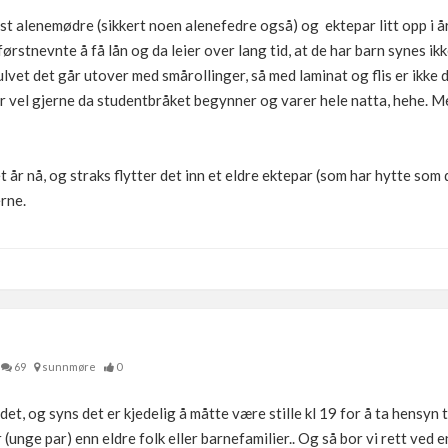
lst alenemødre (sikkert noen alenefedre også) og ektepar litt opp i å
førstnevnte å få lån og da leier over lang tid, at de har barn synes ik
gulvet det går utover med smårollinger, så med laminat og flis er ikke
 er vel gjerne da studentbråket begynner og varer hele natta, hehe. M
 et år nå, og straks flytter det inn et eldre ektepar (som har hytte som
rne.
69
sunnmøre
0
 det, og syns det er kjedelig å måtte være stille kl 19 for å ta hensyn t
 (unge par) enn eldre folk eller barnefamilier.. Og så bor vi rett ved 