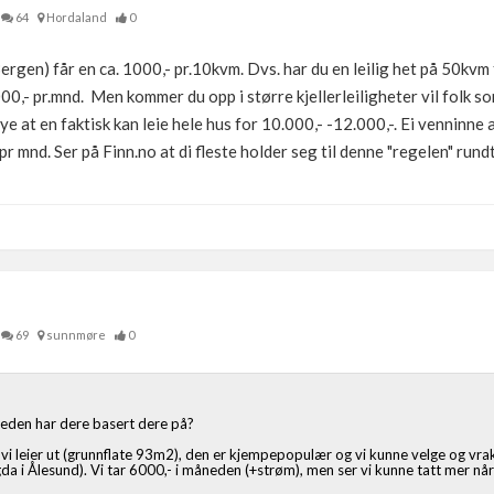
64
Hordaland
0
Bergen) får en ca. 1000,- pr.10kvm. Dvs. har du en leilig het på 50kvm
00,- pr.mnd. Men kommer du opp i større kjellerleiligheter vil folk so
e at en faktisk kan leie hele hus for 10.000,- -12.000,-. Ei venninne a
 mnd. Ser på Finn.no at di fleste holder seg til denne "regelen" rund
69
sunnmøre
0
neden har dere basert dere på?
 vi leier ut (grunnflate 93m2), den er kjempepopulær og vi kunne velge og vrak
da i Ålesund). Vi tar 6000,- i måneden (+strøm), men ser vi kunne tatt mer n