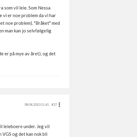
ra som vil leie. Som Nessa
ke vi er noe problem da vi har
 det noe problem). "Bråket" med
en man kan jo selvfølgelig
 de er på mye av året), og det
08.04.2010 11.41
#37
il leieboere under. Jeg vil
en VGS og det kan nok bli