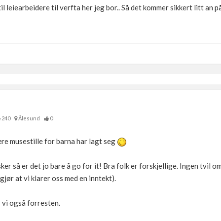
 til leiearbeidere til verfta her jeg bor.. Så det kommer sikkert litt an p
240
Ålesund
0
ære musestille for barna har lagt seg
r så er det jo bare å go for it! Bra folk er forskjellige. Ingen tvil o
 gjør at vi klarer oss med en inntekt).
 vi også forresten.