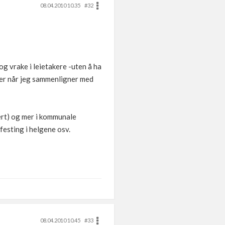
08.04.2010 10.35
#32
og vrake i leietakere -uten å ha
 mer når jeg sammenligner med
vert) og mer i kommunale
-festing i helgene osv.
08.04.2010 10.45
#33