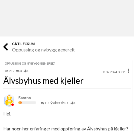
Last opp selv
Ta vare på fargekoder og kvitteringer
Verdi & økonomi
Din største investering
GÅ TIL FORUM
Oppussing og nybygg generelt
Finn håndverkere
Søk blant 9000 bedrifter
OPPUSSING OG NYBYGG GENERELT
219
4
0
03.02.2024 00.35
Papirer som mangler
Älvsbyhus med kjeller
Skaff dokumentasjon som mangler
Kundeservice
Sanron
Få svar på det du lurer på
10
Akershus
0
Hei,
Kom i gang med Boligmappa
Se din bolig? Klikk her
Har noen her erfaringer med oppføring av Älvsbyhus på kjeller?