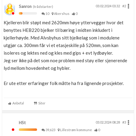
Sanron
03.02.2024 03.32
#2
(trådstarter)
10
Akershus
0
Kjelleren blir støpt med 2620mm høye yttervegger hvor det
benyttes HEB220 bjelker til bæring i midten inkludert i
kjellerhøyde. Med Alvsbyhus sitt bjelkelag som i modulene
utgjør ca. 300mm får vi et etasjeskille på 520mm, som kan
isoleres og lektes ned og kles med gips + evt lydbøyler.
Jeg ser ikke på det som noe problem med støy eller sjenerende
lyd mellom hovedenhet og hybler.
Er ute etter erfaringer folk måtte ha fra lignende prosjekter.
Anbefal
Siter
HSt
03.02.2024 08.28
#3
39,623
Lillestrøm kommune
0