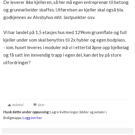
De leverer ikke kjelleren, så her må egen entreprenør til betong
Boligmappa+
og grunnarbeider skaffes. Utførelsen av kjeller skal også bla.
Nytt
Få mer ut av Boligmappa
godkjennes av Alvsbyhus mht. lastpunkter osv.
Vi har landet på 1,5 etasjes hus med 129kvm grunnflate og full
kjeller under som skal benyttes til 2x hybler og egen bodplass.
- iom. huset leveres i moduler må vi i ettertid åpne opp bjelkelag
og få satt inn innvendig trapp i egen del, kan det by på store
utfordringer?
Anbefal
Siter
Husk dette under oppussing:
Lagre kvitteringer, bilder og avtaler i
Boligmappa.
Logg inn her