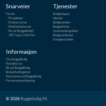
Snarveier
Tjenester
Forum
Boligmappa
- Prosjekter
Hjemla
- Konkurranser
Boligkanalen
- Markedsplassen
ByggeHytte
- Ny på ByggeBolig?
Leverandørguiden
- Off-Topic ChitChat
Byggvarelisten
Energiportalen
Informasjon
Om ByggeBolig
Kontakt oss
Ny på ByggeBolig
Brukerbetingelser
Annonsere på ByggeBolig
Personvernerklæring
© 2026
Byggebolig AS