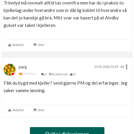
Trinnlyd må normalt alltid tas ovenifra men har du i praksis to
bjelkelag under hverandre som er dårlig koblet til hverandre så
kan det jo kanskje gå bra. Mitt svar var basert på at Alvdby
gulvet var taket i kjelleren.
Anbefal
Siter
perg
23.01.2026 14.29
#4
1
Buskerud
0
Fikk du bygd med kjeller? send gjerne PM og del erfaringer. Jeg
søker samme løsning.
Anbefal
Siter
Delta i diskusjonen