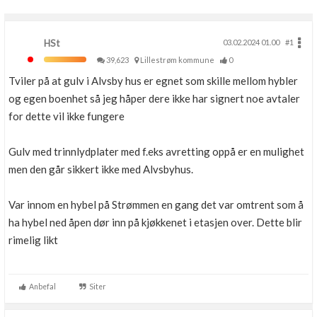
HSt
03.02.2024 01.00
#1
39,623
Lillestrøm kommune
0
Tviler på at gulv i Alvsby hus er egnet som skille mellom hybler
og egen boenhet så jeg håper dere ikke har signert noe avtaler
for dette vil ikke fungere
Gulv med trinnlydplater med f.eks avretting oppå er en mulighet
men den går sikkert ikke med Alvsbyhus.
Var innom en hybel på Strømmen en gang det var omtrent som å
ha hybel ned åpen dør inn på kjøkkenet i etasjen over. Dette blir
rimelig likt
Anbefal
Siter