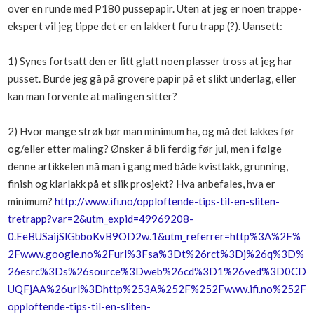
over en runde med P180 pussepapir. Uten at jeg er noen trappe-
Boligmappa+
ekspert vil jeg tippe det er en lakkert furu trapp (?). Uansett:
Nytt
Få mer ut av Boligmappa
1) Synes fortsatt den er litt glatt noen plasser tross at jeg har
pusset. Burde jeg gå på grovere papir på et slikt underlag, eller
kan man forvente at malingen sitter?
2) Hvor mange strøk bør man minimum ha, og må det lakkes før
og/eller etter maling? Ønsker å bli ferdig før jul, men i følge
denne artikkelen må man i gang med både kvistlakk, grunning,
finish og klarlakk på et slik prosjekt? Hva anbefales, hva er
minimum?
http://www.ifi.no/opploftende-tips-til-en-sliten-
tretrapp?var=2&utm_expid=49969208-
0.EeBUSaijSlGbboKvB9OD2w.1&utm_referrer=
http%3A%2F%
2Fwww.google.no%2Furl%3Fsa%3Dt%26rct%3Dj%26q%3D%
26esrc%3Ds%26source%3Dweb%26cd%3D1%26ved%3D0CD
UQFjAA%26url%3D
http%253A%252F%252Fwww.ifi.no%252F
opploftende-tips-til-en-sliten-