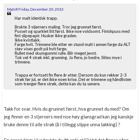
MatsR Friday, December 20, 2013
Har malt identisk trapp.
Brukte 3 stjerners maling. Tror jeg grunnet først.
Pusset og sparklet litt først. Ikke noe voldsomt. Finishpuss med
fint slipepapir. Husker ikke graden.
Ikke kvistlakk.
Farge hvit. Trinnene ble etter en stund malt i annen farge da ALT
støv vises godt på hvit farge.
Rullet med skumgummi rulle. Blir meget jevnt.
Tok vel 4 strøk inkl. grunning. Jo flere, jo bedre. Slites mye i
trinnene.
Trappa er fortsatt fin flere år etter. Dersom du kun rekker 2-3
strøk før jul, er det ikke noen krise. Det er trinnene og håndlisten
som trenger flere strøk, dette kan du ta senere.
Takk for svar. Hvis du grunnet først, hva grunnet du med? Om
jeg finner en 3 stjerners med noe høy glansgrad kan jeg kanskje
bruke denne til alle strøk (å i tillegg slippe unna lakking) ?