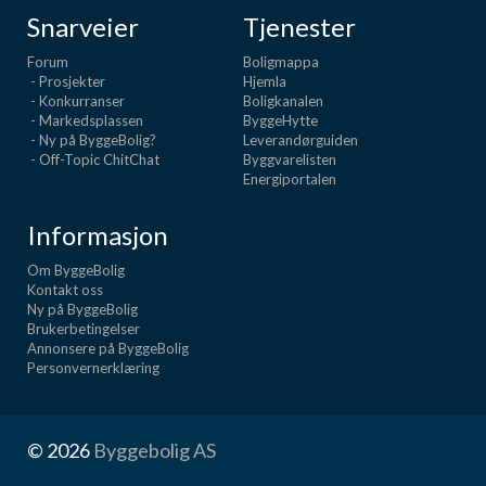
Snarveier
Tjenester
Forum
Boligmappa
- Prosjekter
Hjemla
- Konkurranser
Boligkanalen
- Markedsplassen
ByggeHytte
- Ny på ByggeBolig?
Leverandørguiden
- Off-Topic ChitChat
Byggvarelisten
Energiportalen
Informasjon
Om ByggeBolig
Kontakt oss
Ny på ByggeBolig
Brukerbetingelser
Annonsere på ByggeBolig
Personvernerklæring
© 2026
Byggebolig AS