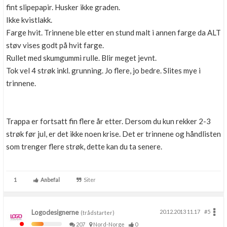
fint slipepapir. Husker ikke graden.
Ikke kvistlakk.
Farge hvit. Trinnene ble etter en stund malt i annen farge da ALT
støv vises godt på hvit farge.
Rullet med skumgummi rulle. Blir meget jevnt.
Tok vel 4 strøk inkl. grunning. Jo flere, jo bedre. Slites mye i
trinnene.
Trappa er fortsatt fin flere år etter. Dersom du kun rekker 2-3
strøk før jul, er det ikke noen krise. Det er trinnene og håndlisten
som trenger flere strøk, dette kan du ta senere.
1
Anbefal
Siter
Logodesignerne
20.12.2013 11.17
#5
(trådstarter)
207
Nord-Norge
0