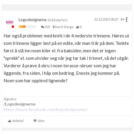
Logodesignerne
21.12.2013 00.27
#9
(trådstarter)
207
Nord-Norge
0
Har også problemer med knirk i de 4 nederste trinnene. Høres ut
som trinnene ligger løst på en måte, når man trår på dem. Tenkte
først å slå inn noen kiler el. fra baksiden, men det er ingen
"sprekk" el. som utvider seg når jeg tar tak i trinnet, så det utgår.
Vurderer å prøve å skru i noen terasse-skruer som jeg har
liggende, fra siden, i håp om bedring. Eneste jeg kommer på.
Noen som har opplevd lignende?
Signatur
/Logodesignerne
https://www.facebook.com/logodesignerne/
Anbefal
Siter