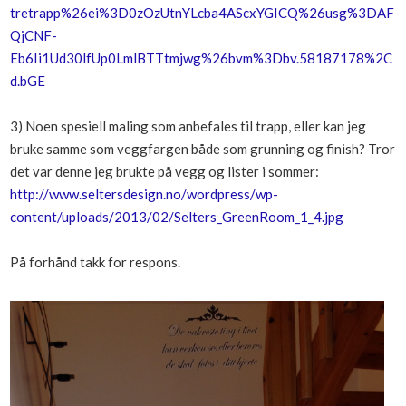
tretrapp%26ei%3D0zOzUtnYLcba4AScxYGICQ%26usg%3DAF
QjCNF-
Eb6Ii1Ud30lfUp0LmlBTTtmjwg%26bvm%3Dbv.58187178%2C
d.bGE
3) Noen spesiell maling som anbefales til trapp, eller kan jeg
bruke samme som veggfargen både som grunning og finish? Tror
det var denne jeg brukte på vegg og lister i sommer:
http://www.seltersdesign.no/wordpress/wp-
content/uploads/2013/02/Selters_GreenRoom_1_4.jpg
På forhånd takk for respons.