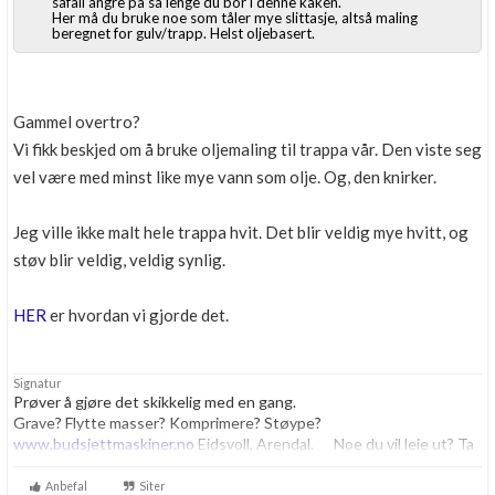
såfall angre på så lenge du bor i denne kåken.
Her må du bruke noe som tåler mye slittasje, altså maling
beregnet for gulv/trapp. Helst oljebasert.
Gammel overtro?
Vi fikk beskjed om å bruke oljemaling til trappa vår. Den viste seg
vel være med minst like mye vann som olje. Og, den knirker.
Jeg ville ikke malt hele trappa hvit. Det blir veldig mye hvitt, og
støv blir veldig, veldig synlig.
HER
er hvordan vi gjorde det.
Signatur
Prøver å gjøre det skikkelig med en gang.
Grave? Flytte masser? Komprimere? Støype?
www.budsjettmaskiner.no
Eidsvoll, Arendal. Noe du vil leie ut? Ta
kontakt, vi har plass til flere.
Anbefal
Siter