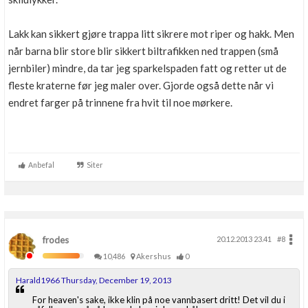
Lakk kan sikkert gjøre trappa litt sikrere mot riper og hakk. Men
når barna blir store blir sikkert biltrafikken ned trappen (små
jernbiler) mindre, da tar jeg sparkelspaden fatt og retter ut de
fleste kraterne før jeg maler over. Gjorde også dette når vi
endret farger på trinnene fra hvit til noe mørkere.
Anbefal
Siter
frodes
20.12.2013 23.41
#8
10,486
Akershus
0
Harald1966 Thursday, December 19, 2013
For heaven's sake, ikke klin på noe vannbasert dritt! Det vil du i