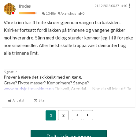
frodes
21.12.2013 00.37
#10
10,486
Akershus
0
Våre trinn har 4 feite skruer gjennom vangen fra baksiden.
Knirker fortsatt fordi lakken på trinnene og vangene gnikker
mot hverandre. Sånn med tid og stunder kommer jeg til å forsøke
noe smøremidler. Aller helst skulle trappa vært demontert og
alle trinnene limt.
Signatur
Prøver å gjøre det skikkelig med en gang.
Grave? Flytte masser? Komprimere? Støype?
www.budsjettmaskiner.no
Eidsvoll, Arendal. Noe du vil leie ut? Ta
kontakt, vi har plass til flere.
Anbefal
Siter
1
2
Delta i diskusjonen