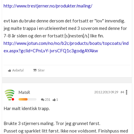
http://www.trestjerner.no/produkter/maling/
evt kan du bruke denne dersom det fortsatt er "lov" innvendig.
jeg malte trappa i en utleieenhet med 3 soverom med denne for
7-8 år siden og den er fortsatt [s]nesten[/s] like fin.
http://www.jotun.com/no/no/b2c/products/boats/topcoats/ind
ex.aspx?gclid=CPnLvY-jvrsCFQ1c3godgAYAkw
Anbefal
Siter
MatsR
20.12.2013 09.29
#4
251
1
Har malt identisk trapp.
Brukte 3 stjerners maling. Tror jeg grunnet først.
Pusset og sparklet litt først. Ikke noe voldsomt. Finishpuss med