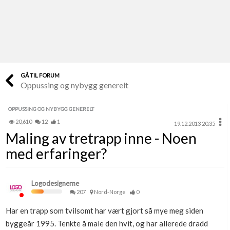
Last opp selv
Ta vare på fargekoder og kvitteringer
Verdi & økonomi
Din største investering
GÅ TIL FORUM
Oppussing og nybygg generelt
Finn håndverkere
Søk blant 9000 bedrifter
OPPUSSING OG NYBYGG GENERELT
20,610
12
1
19.12.2013 20.35
Papirer som mangler
Maling av tretrapp inne - Noen
Skaff dokumentasjon som mangler
med erfaringer?
Kundeservice
Få svar på det du lurer på
Logodesignerne
207
Nord-Norge
0
Kom i gang med Boligmappa
Har en trapp som tvilsomt har vært gjort så mye meg siden
Se din bolig? Klikk her
byggeår 1995. Tenkte å male den hvit, og har allerede dradd