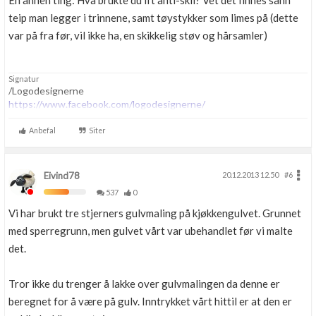
En annen ting: Hva brukte du ift anti-skli? Vet det finnes sånn
teip man legger i trinnene, samt tøystykker som limes på (dette
var på fra før, vil ikke ha, en skikkelig støv og hårsamler)
Signatur
/Logodesignerne
https://www.facebook.com/logodesignerne/
Anbefal
Siter
Eivind78
20.12.2013 12.50
#6
537
0
Vi har brukt tre stjerners gulvmaling på kjøkkengulvet. Grunnet
med sperregrunn, men gulvet vårt var ubehandlet før vi malte
det.
Tror ikke du trenger å lakke over gulvmalingen da denne er
beregnet for å være på gulv. Inntrykket vårt hittil er at den er