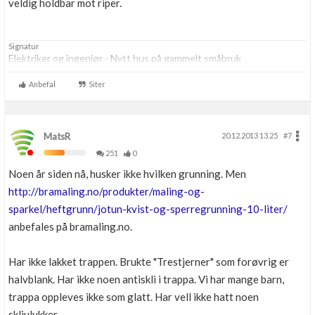
veldig holdbar mot riper.
Signatur
Elektriker og ingeniør - Nytt hus på gammelt småbruk
Anbefal
Siter
MatsR
20.12.2013 13.25
#7
251
0
Noen år siden nå, husker ikke hvilken grunning. Men
http://bramaling.no/produkter/maling-og-
sparkel/heftgrunn/jotun-kvist-og-sperregrunning-10-liter/
anbefales på bramaling.no.
Har ikke lakket trappen. Brukte "Trestjerner" som forøvrig er
halvblank. Har ikke noen antiskli i trappa. Vi har mange barn,
trappa oppleves ikke som glatt. Har vell ikke hatt noen
skliulykker.