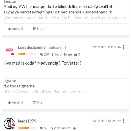
Signatur
Audi og VW har mange flotte bilmodeller, men dårlig kvalitet,
skyhøye verkstedregninger og nedlatende kundebehandlig
gjennom mange år har ført til at jeg har lovet meg selv på tro og ære
at jeg resten av livet aldri skal kjøpe noe som helst hos VAG igjen.
Aldri.
Anbefal
Siter
Logodesignerne
20.12.2013 00.16
#2
(trådstarter)
207
Nord-Norge
0
Hva med lakk da? Nødvendig? Før/etter?
Signatur
/Logodesignerne
https://www.facebook.com/logodesignerne/
Anbefal
Siter
leeds1979
20.12.2013 08.28
#3
598
Vestlandet
0