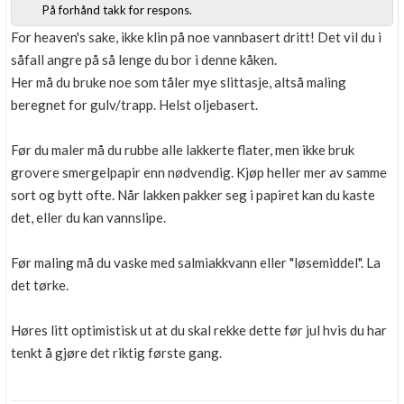
På forhånd takk for respons.
For heaven's sake, ikke klin på noe vannbasert dritt! Det vil du i
såfall angre på så lenge du bor i denne kåken.
Her må du bruke noe som tåler mye slittasje, altså maling
beregnet for gulv/trapp. Helst oljebasert.
Før du maler må du rubbe alle lakkerte flater, men ikke bruk
grovere smergelpapir enn nødvendig. Kjøp heller mer av samme
sort og bytt ofte. Når lakken pakker seg i papiret kan du kaste
det, eller du kan vannslipe.
Før maling må du vaske med salmiakkvann eller "løsemiddel". La
det tørke.
Høres litt optimistisk ut at du skal rekke dette før jul hvis du har
tenkt å gjøre det riktig første gang.