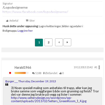
Signatur
/Logodesignerne
https://www.facebook.com/logodesignerne/
Anbefal
Siter
Husk dette under oppussing:
Lagre kvitteringer, bilder og avtaler i
Boligmappa.
Logg inn her
1
2
Harald1966
19.12.2013 23.42
#1
5,188
Østlandet
0
Borger___ Thursday, December 19, 2013
3) Noen spesiell maling som anbefales til trapp, eller kan jeg
bruke samme som veggfargen både som grunning og finish? Tror
det var denne jeg brukte på vegg og lister i sommer:
http://www.seltersdesign.no/wordpress/wp-
content/uploads/2013/02/Selters_GreenRoom_1_4.jpg