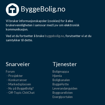
Boligmappa+
ByggeBolig.no
Nytt
Få mer ut av Boligmappa
Vi bruker informasjonskapsler (cookies) for å øke
brukervennligheten i samsvar med Lov om elektronisk
kommunikasjon.
Ved at du fortsetter å bruke
byggebolig.no
, forutsetter vi at du
samtykker til dette.
Snarveier
Tjenester
Forum
Boligmappa
- Prosjekter
Hjemla
- Konkurranser
Boligkanalen
- Markedsplassen
ByggeHytte
- Ny på ByggeBolig?
Leverandørguiden
- Off-Topic ChitChat
Byggvarelisten
Energiportalen