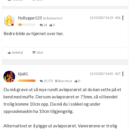
NyBygger123
12.10.2017 14.23
#26
(trådstarter)
24
0
Bedre bilde av hjørnet over her.
Anbefal
Siter
KjellG
12.10.2017 14.45
#27
25,773
Akershus
0
Du må grave ut så mye rundt avløpsrøret at du kan sette på et
bend med muffe. Dersom avløpsrøret er 75mm, så vil bendet
trolig komme 10cm opp. Da må du i sokkel og under
oppvaskmaskin ha 10cm tilgjengelig.
Alternativet er å pigge ut avløpsrøret. Vannrørene er trolig