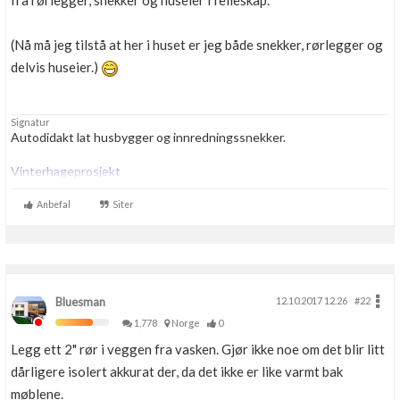
fra rørlegger, snekker og huseier i felleskap.
Boligmappa+
Nytt
Få mer ut av Boligmappa
(Nå må jeg tilstå at her i huset er jeg både snekker, rørlegger og
delvis huseier.)
Signatur
Autodidakt lat husbygger og innredningssnekker.
Vinterhageprosjekt
Anbefal
Siter
Bluesman
12.10.2017 12.26
#22
1,778
Norge
0
Legg ett 2" rør i veggen fra vasken. Gjør ikke noe om det blir litt
dårligere isolert akkurat der, da det ikke er like varmt bak
møblene.