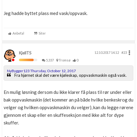
Jeg hadde byttet plass med vask/oppvask.
Anbefal
Siter
KjellTS
12.10.2017 14.12
#23
5,337
Tromsø
0
NyBygger123 Thursday, October 12, 2017
Fra hjørnet skal det være kjøleskap, oppvaskmaskin også vask.
En mulig løsning dersom du ikke klarer få plass til rør under eller
bak oppvaskmaskin (det kommer an på både hvilke benkeskrog du
velger og hvilken oppvaskmaskin du velger), kan du legge rørene
gjennom et skap eller en skuffeseksjon med ikke alt for dype
skuffer.