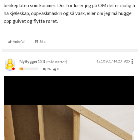
benkeplaten som kommer. Der for lurer jeg på OM det er mulig å
ha kjøleskap, oppvaskmaskin og så vask, eller om jeg må hugge
opp gulvet og flytte røret.
Anbefal
Siter
NyBygger123
12.10.2017 14.23
#25
(trådstarter)
24
0