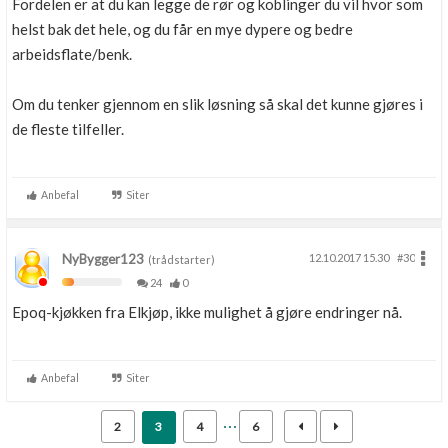
Fordelen er at du kan legge de rør og koblinger du vil hvor som
helst bak det hele, og du får en mye dypere og bedre
arbeidsflate/benk.
Om du tenker gjennom en slik løsning så skal det kunne gjøres i
de fleste tilfeller.
Anbefal
Siter
NyBygger123
12.10.2017 15.30
#30
(trådstarter)
24
0
Epoq-kjøkken fra Elkjøp, ikke mulighet å gjøre endringer nå.
Anbefal
Siter
2
3
4
6