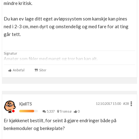
mindre kritisk.
Du kan ev lage ditt eget avløpssystem som kanskje kan pines
ned i 2-3 cm, men dyrt og omstendelig og med fare for at ting
går tett.
Signatur
Amatør som fikler med mangt og tror han kan alt.
Anbefal
Siter
KjellTS
12.10.2017 15.00
#28
5,337
Tromsø
0
Er kjøkkenet bestilt, for seint å gjøre endringer både på
benkemoduler og benkeplate?