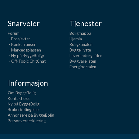
Snarveier
Tjenester
Forum
Boligmappa
- Prosjekter
Hjemla
- Konkurranser
Boligkanalen
- Markedsplassen
ByggeHytte
- Ny på ByggeBolig?
Leverandørguiden
- Off-Topic ChitChat
Byggvarelisten
Energiportalen
Informasjon
Om ByggeBolig
Kontakt oss
Ny på ByggeBolig
Brukerbetingelser
Annonsere på ByggeBolig
Personvernerklæring