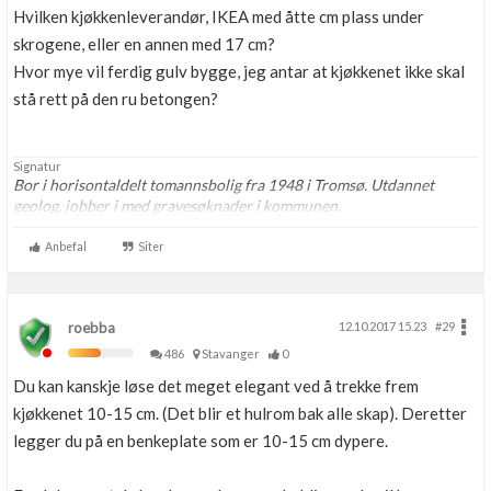
Hvilken kjøkkenleverandør, IKEA med åtte cm plass under
skrogene, eller en annen med 17 cm?
Hvor mye vil ferdig gulv bygge, jeg antar at kjøkkenet ikke skal
stå rett på den ru betongen?
Signatur
Bor i horisontaldelt tomannsbolig fra 1948 i Tromsø. Utdannet
geolog, jobber i med gravesøknader i kommunen.
Anbefal
Siter
roebba
12.10.2017 15.23
#29
486
Stavanger
0
Du kan kanskje løse det meget elegant ved å trekke frem
kjøkkenet 10-15 cm. (Det blir et hulrom bak alle skap). Deretter
legger du på en benkeplate som er 10-15 cm dypere.