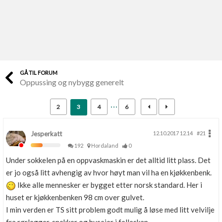
Last opp selv
Ta vare på fargekoder og kvitteringer
Verdi & økonomi
Din største investering
GÅ TIL FORUM
Oppussing og nybygg generelt
Finn håndverkere
Søk blant 9000 bedrifter
2
3
4
6
Papirer som mangler
Skaff dokumentasjon som mangler
Jesperkatt
12.10.2017 12.14
#21
192
Hordaland
0
Kundeservice
Under sokkelen på en oppvaskmaskin er det alltid litt plass. Det
Få svar på det du lurer på
er jo også litt avhengig av hvor høyt man vil ha en kjøkkenbenk.
Ikke alle mennesker er bygget etter norsk standard. Her i
Kom i gang med Boligmappa
huset er kjøkkenbenken 98 cm over gulvet.
Se din bolig? Klikk her
I min verden er TS sitt problem godt mulig å løse med litt velvilje