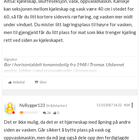
Altså: kjøleskap, skuffeseksjon, vask, oppvaskmaskin. Kanskje
kan seksjonen mellom kjøleskap og vask være 40 cm i stedet for
60, så får du litt kortere sideveis rørføring, og vasken mer midt
under vinduet. Du mister litt lagringsplass til høyre for vasken,
men til gjengjeld får du litt plass for mat som ikke trenger kjøling
rett ved siden av kjøleskapet.
Signatur
Bor i horisontaldelt tomannsbolig fra 1948 i Tromsø. Utdannet
geolog, jobber i med gravesøknader i kommunen.
Anbefal
Siter
NyBygger123
12.10.2017 14.22
#24
(trådstarter)
24
0
Det er ikke mulig, da det er et hjørneskap med åpning på andre
siden av vasken. Går sikkert å bytte plass på vask og
oppvaskmaskin, men da må jeg også dele opp den ferdiglagde