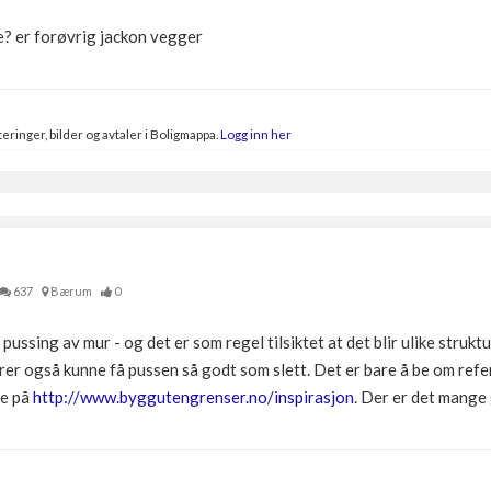
e? er forøvrig jackon vegger
eringer, bilder og avtaler i Boligmappa.
Logg inn her
637
Bærum
0
pussing av mur - og det er som regel tilsiktet at det blir ulike struktu
r også kunne få pussen så godt som slett. Det er bare å be om refe
ne på
http://www.byggutengrenser.no/inspirasjon
. Der er det mange