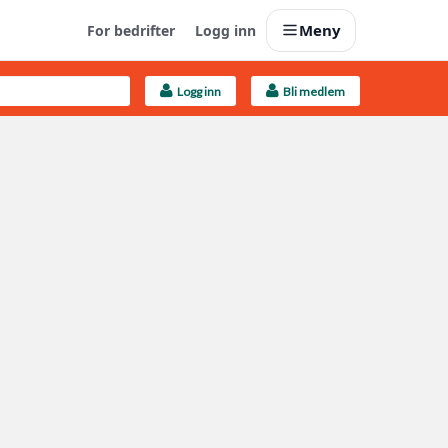
Meny
For bedrifter
Logg inn
Logg inn
Bli medlem
Last opp selv
Ta vare på fargekoder og kvitteringer
Finn håndverkere
Søk blant 9000 bedrifter
Kundeservice
Få svar på det du lurer på
Boligmappa+
Nytt
Få mer ut av Boligmappa