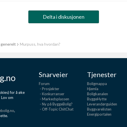
Delta i diskusjonen
 generelt
Murpuss, hva hvordan?
Snarveier
Tjenester
g.no
Forum
Boligmappa
- Prosjekter
Hjemla
kies) for å øke
- Konkurranser
Boligkanalen
d Lov om
- Markedsplassen
ByggeHytte
- Ny på ByggeBolig?
Leverandørguiden
- Off-Topic ChitChat
Byggvarelisten
bolig.no
,
Energiportalen
dette.