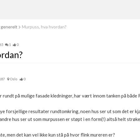
 generelt
Murpuss, hva hvordan?
65
1
0
ordan?
187
Oslo
0
r rundt på mulige fasade kledninger, har vært innom tanken på både 
ye forsjellige resultater rundtomkring, noen hus ser ut som det er kj
dre hus ser ut som murpussen er støpt i en form(!) altså helt strø
nte, men det kan vel ikke kun stå på hvor flink mureren er?