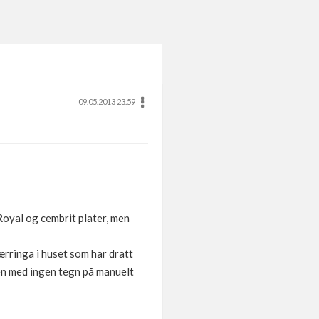
09.05.2013 23.59
Royal og cembrit plater, men
ærringa i huset som har dratt
ken med ingen tegn på manuelt