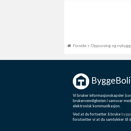
Forside
Oppussing og nybygg
ByggeBoli
Vi bruker informasjonskapsler (coo
brukervennligheten i samsvar me
elektronisk kommunikasjon.
Ved at du fortsetter å bruke
bygge
forutsetter vi at du samtykker til 