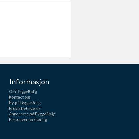
Informasjon
Om ByggeBolig
Kontakt oss
Ny på ByggeBolig
Brukerbetingelser
Annonsere på ByggeBolig
Personvernerklæring