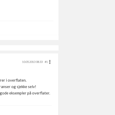
10.05.2013 08.33
#1
rer i overflaten.
ranser og sjekke selv!
 gode eksempler på overflater.