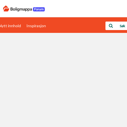
Nytt innhold
Inspirasjon
Boligens papirer
Den enkleste måten å få papirene i orden
rav
Verdi & økonomi
Din største investering
Papirer som mangler
Skaff dokumentasjon som mangler
Kom i gang med Boligmappa
Se din bolig? Klikk her