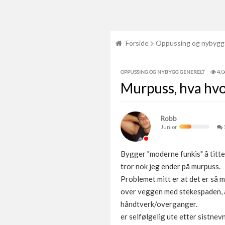
Forside
Oppussing og nybygg
4,0
OPPUSSING OG NYBYGG GENERELT
Murpuss, hva hv
Robb
Junior
Bygger "moderne funkis" å titte
tror nok jeg ender på murpuss.
Problemet mitt er at det er så m
over veggen med stekespaden, an
håndtverk/overganger.
er selfølgelig ute etter sistnev