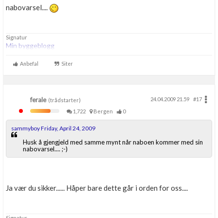
nabovarsel....
Signatur
Min byggeblogg
Anbefal
Siter
ferale
24.04.2009 21.59
#17
(trådstarter)
1,722
Bergen
0
sammyboy Friday, April 24, 2009
Husk å gjengjeld med samme mynt når naboen kommer med sin
nabovarsel.... ;-)
Ja vær du sikker...... Håper bare dette går i orden for oss....
Signatur