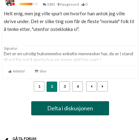
3,841
Haugesund
0
Helt enig, men jeg ville spurt om hvorfor han antok jeg ville
skrive under. Det er slike ting som får de fleste "normale" folk til
å tenke etter, "utenfor osteklokka si".
Signatur
Det er en utrolig hukommelse enkelte mennesker har, de er i stand
til ord for ord å gjenta hva en annen aldri har sagt !
Anbefal
Siter
1
2
3
4
Delta i diskusjonen
GÅ TIL FORUM