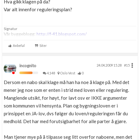
Hva gikk klagen på da?
Var alt innenfor reguleringsplan?
Signatur
Vår byggeblogg:
http://f-41.blogspot.com/
Anbefal
Siter
incognito
24.04.2009 15.28
#15
4,148
Oslo Vest
0
Dersom en nabo skal klage må han ha noe å klage på. Med det
mener jeg noe som er enten i strid med loven eller regulering.
Manglende utsikt, for høyt, for lavt osv er IKKE argumenter
som kommunen vil hensynta. Plan og bygningsloven er i
prinsippet en JA-lov, dvs følger du loven/reguleringen får du
medhold. Det har med forutsigbarhet for alle parter å gjøre.
Man tjener mye på å tilpasse seg litt overfor naboene, men det