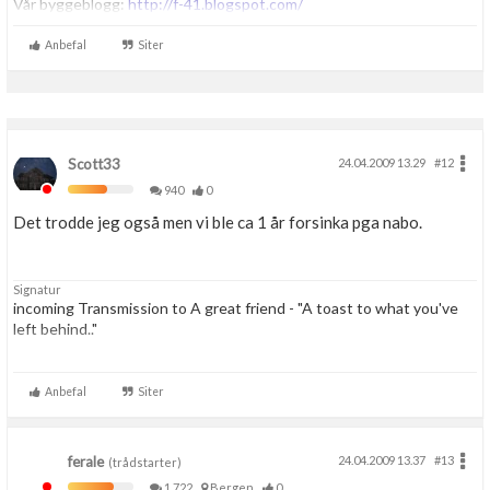
Vår byggeblogg:
http://f-41.blogspot.com/
Boligmappa+
Nytt
Få mer ut av Boligmappa
Anbefal
Siter
Scott33
24.04.2009 13.29
#12
940
0
Det trodde jeg også men vi ble ca 1 år forsinka pga nabo.
Signatur
incoming Transmission to A great friend - "A toast to what you've
left behind.."
"To the best crew any user ever had, this may be the last time we're
alltogether, but no matter what the future holds, no matter how far
Anbefal
Siter
we travel, a part of us.. a very important part, will always remain here
on ....-Sky."
ferale
24.04.2009 13.37
#13
(trådstarter)
1,722
Bergen
0