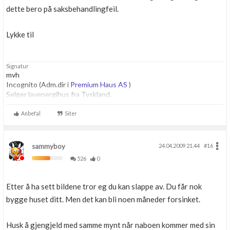
dette bero på saksbehandlingfeil.
Lykke til
Signatur
mvh
Incognito (Adm.dir i
Premium Haus AS
)
Selger lavenergihus fra Tyskland.
Anbefal
Siter
sammyboy
24.04.2009 21.44
#16
526
0
Etter å ha sett bildene tror eg du kan slappe av. Du får nok
bygge huset ditt. Men det kan bli noen måneder forsinket.
Husk å gjengjeld med samme mynt når naboen kommer med sin