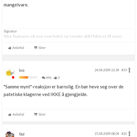
mangelvare.
Signatur
Ikke fagmann på noe som helst og sender aldri faktura til noen.
Anbefal
Siter
ivo
24.04.2009 22.38
#19
496
0
"Samme mynt"-reaksjon er barnslig. En bør heve seg over de
patetiske klagerne ved IKKE å gjengjelde.
Anbefal
Siter
taz
25.04.2009 08.04
#20