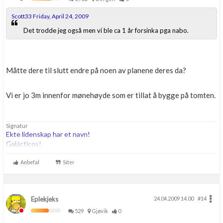
Scott33 Friday, April 24, 2009
Det trodde jeg også men vi ble ca 1 år forsinka pga nabo.
Måtte dere til slutt endre på noen av planene deres da?
Vi er jo 3m innenfor mønehøyde som er tillat å bygge på tomten.
Signatur
Ekte lidenskap har et navn!
Galácticos!
Anbefal
Siter
Eplekjeks
24.04.2009 14.00
#14
529
Gjøvik
0