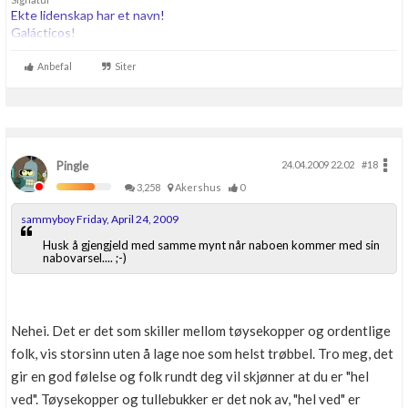
Ekte lidenskap har et navn!
Galácticos!
Anbefal
Siter
Pingle
24.04.2009 22.02
#18
3,258
Akershus
0
sammyboy Friday, April 24, 2009
Husk å gjengjeld med samme mynt når naboen kommer med sin
nabovarsel.... ;-)
Nehei. Det er det som skiller mellom tøysekopper og ordentlige
folk, vis storsinn uten å lage noe som helst trøbbel. Tro meg, det
gir en god følelse og folk rundt deg vil skjønner at du er "hel
ved". Tøysekopper og tullebukker er det nok av, "hel ved" er