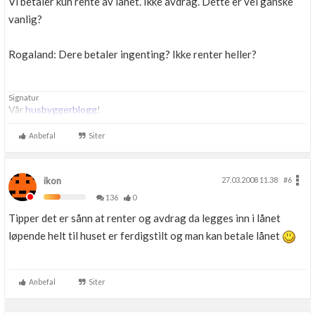
Vi betaler kun rente av lånet. Ikke avdrag. Dette er vel ganske
vanlig?
Rogaland: Dere betaler ingenting? Ikke renter heller?
Signatur
Vår
husbyggerblogg
!
Anbefal
Siter
ikon
27.03.2008 11.38
#6
136
0
Tipper det er sånn at renter og avdrag da legges inn i lånet
løpende helt til huset er ferdigstilt og man kan betale lånet
Anbefal
Siter