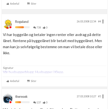
Anbefal
Siter
Rogaland
26.03.2008 22.54
#4
738
0
Vi har byggelån og betaler ingen renter eller avdrag på dette
lånet. Rentene på byggelånet blir betalt med byggelånet. Men
man kan jo selvfølgelig bestemme om man vil betale disse eller
ikke.
Signatur
Vår husbyggerblogg: Husbygger i Klepp
.
Anbefal
Siter
theresek
27.03.2008 10.27
#5
137
0