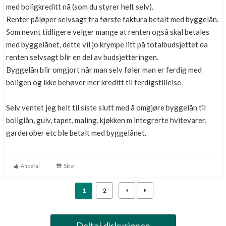
med boligkreditt nå (som du styrer helt selv).
Renter påløper selvsagt fra første faktura betalt med byggelån.
Som nevnt tidligere velger mange at renten også skal betales
med byggelånet, dette vil jo krympe litt på totalbudsjettet da
renten selvsagt blir en del av budsjetteringen.
Byggelån blir omgjort når man selv føler man er ferdig med
boligen og ikke behøver mer kreditt til ferdigstillelse.
Selv ventet jeg helt til siste slutt med å omgjøre byggelån til
boliglån, gulv, tapet, maling, kjøkken m integrerte hvitevarer,
garderober etc ble betalt med byggelånet.
Anbefal
Siter
1
2
Delta i diskusjonen