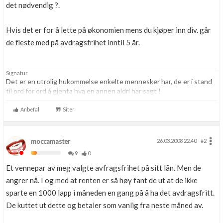
det nødvendig ?.
Hvis det er for å lette på økonomien mens du kjøper inn div. går
de fleste med på avdragsfrihet inntil 5 år.
Signatur
Det er en utrolig hukommelse enkelte mennesker har, de er i stand
til ord for ord å gjenta hva en annen aldri har sagt !
Anbefal
Siter
moccamaster
26.03.2008 22.40
#2
9
0
Et vennepar av meg valgte avfragsfrihet på sitt lån. Men de
angrer nå. I og med at renten er så høy fant de ut at de ikke
sparte en 1000 lapp i måneden en gang på å ha det avdragsfritt.
De kuttet ut dette og betaler som vanlig fra neste måned av.