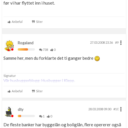
før vi har flyttet inn i huset.
Anbefal
Siter
Rogaland
27.03.2008 23.36
#9
738
0
Samme her, men du forklarte det ti ganger bedre
Signatur
Vår husbyggerblogg: Husbygger i Klepp
.
Anbefal
Siter
dty
28.03.2008 09.00
#10
1
0
De fleste banker har byggelån og boliglån, flere opererer også