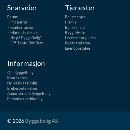
Snarveier
Tjenester
Forum
Boligmappa
- Prosjekter
Hjemla
- Konkurranser
Boligkanalen
- Markedsplassen
ByggeHytte
- Ny på ByggeBolig?
Leverandørguiden
- Off-Topic ChitChat
Byggvarelisten
Energiportalen
Informasjon
Om ByggeBolig
Kontakt oss
Ny på ByggeBolig
Brukerbetingelser
Annonsere på ByggeBolig
Personvernerklæring
© 2026
Byggebolig AS