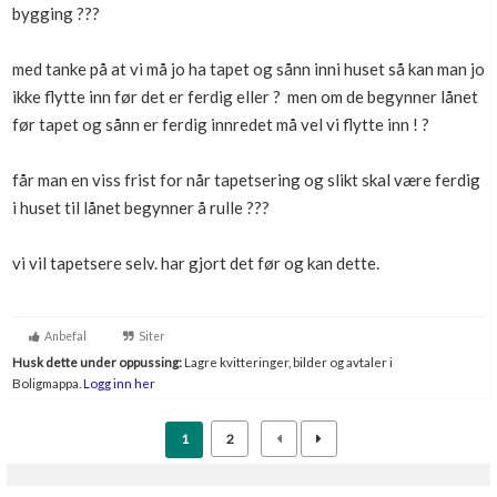
bygging ???
Boligmappa+
Nytt
Få mer ut av Boligmappa
med tanke på at vi må jo ha tapet og sånn inni huset så kan man jo
ikke flytte inn før det er ferdig eller ? men om de begynner lånet
før tapet og sånn er ferdig innredet må vel vi flytte inn ! ?
får man en viss frist for når tapetsering og slikt skal være ferdig
i huset til lånet begynner å rulle ???
vi vil tapetsere selv. har gjort det før og kan dette.
Anbefal
Siter
Husk dette under oppussing:
Lagre kvitteringer, bilder og avtaler i
Boligmappa.
Logg inn her
1
2