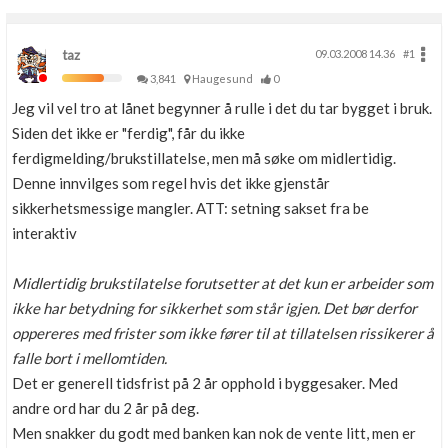
taz
09.03.2008 14.36
#1
3,841
Haugesund
0
Jeg vil vel tro at lånet begynner å rulle i det du tar bygget i bruk.
Siden det ikke er "ferdig", får du ikke
ferdigmelding/brukstillatelse, men må søke om midlertidig.
Denne innvilges som regel hvis det ikke gjenstår
sikkerhetsmessige mangler. ATT: setning sakset fra be
interaktiv
Midlertidig brukstilatelse forutsetter at det kun er arbeider som
ikke har betydning for sikkerhet som står igjen. Det bør derfor
oppereres med frister som ikke fører til at tillatelsen rissikerer å
falle bort i mellomtiden.
Det er generell tidsfrist på 2 år opphold i byggesaker. Med
andre ord har du 2 år på deg.
Men snakker du godt med banken kan nok de vente litt, men er