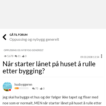
Last opp selv
Ta vare på fargekoder og kvitteringer
Verdi & økonomi
Din største investering
GÅ TIL FORUM
Oppussing og nybygg generelt
Finn håndverkere
Søk blant 9000 bedrifter
OPPUSSING OG NYBYGG GENERELT
5,678
11
0
09.03.2008 13.54
Papirer som mangler
Når starter lånet på huset å rulle
Skaff dokumentasjon som mangler
etter bygging?
Kundeservice
Få svar på det du lurer på
husbyggeren
75
0
Kom i gang med Boligmappa
jeg skal ha bygge et hus og der følger ikke tapet og fliser med
Se din bolig? Klikk her
noe som er normalt, MEN når starter lånet på huset å rulle etter