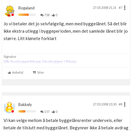
Rogaland
27.03.2008 21.21
#7
738
0
Jo vi betaler det jo selvfølgelig, men med byggelånet. Så det blir
ikke ekstra utlegg i byggeperioden, men det samlede lånet blir jo
større. Litt klønete forklart
Signatur
Vår husbyggerblogg: Husbygger i Klepp
.
Anbefal
Siter
Bakkely
27.03.2008 23.30
#8
157
0
Vi kan velge mellom å betale byggelånsrenter underveis, eller
betale de tilslutt med byggelånet. Begynner ikke å betale avdrag