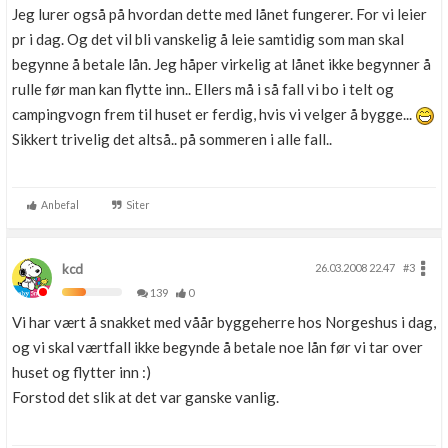
Jeg lurer også på hvordan dette med lånet fungerer. For vi leier
pr i dag. Og det vil bli vanskelig å leie samtidig som man skal
begynne å betale lån. Jeg håper virkelig at lånet ikke begynner å
rulle før man kan flytte inn.. Ellers må i så fall vi bo i telt og
campingvogn frem til huset er ferdig, hvis vi velger å bygge...
Sikkert trivelig det altså.. på sommeren i alle fall..
Anbefal
Siter
kcd
26.03.2008 22.47
#3
139
0
Vi har vært å snakket med våår byggeherre hos Norgeshus i dag,
og vi skal værtfall ikke begynde å betale noe lån før vi tar over
huset og flytter inn :)
Forstod det slik at det var ganske vanlig.