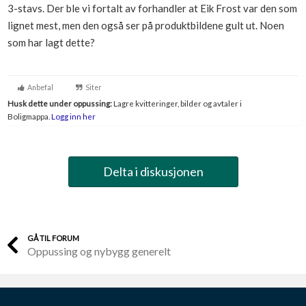
3-stavs. Der ble vi fortalt av forhandler at Eik Frost var den som
Boligmappa+
lignet mest, men den også ser på produktbildene gult ut. Noen
Nytt
Få mer ut av Boligmappa
som har lagt dette?
Anbefal
Siter
Husk dette under oppussing:
Lagre kvitteringer, bilder og avtaler i
Boligmappa.
Logg inn her
Delta i diskusjonen
GÅ TIL FORUM
Oppussing og nybygg generelt