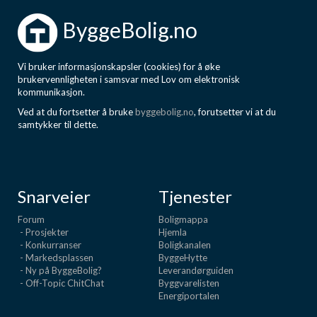
ByggeBolig.no
Vi bruker informasjonskapsler (cookies) for å øke
brukervennligheten i samsvar med Lov om elektronisk
kommunikasjon.
Ved at du fortsetter å bruke
byggebolig.no
, forutsetter vi at du
samtykker til dette.
Snarveier
Tjenester
Forum
Boligmappa
- Prosjekter
Hjemla
- Konkurranser
Boligkanalen
- Markedsplassen
ByggeHytte
- Ny på ByggeBolig?
Leverandørguiden
- Off-Topic ChitChat
Byggvarelisten
Energiportalen