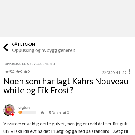
Last opp selv
Ta vare på fargekoder og kvitteringer
Verdi & økonomi
Din største investering
GÅ TIL FORUM
Oppussing og nybygg generelt
Finn håndverkere
Søk blant 9000 bedrifter
OPPUSSING OG NYBYGG GENERELT
922
0
0
22.03.2014 11.39
Papirer som mangler
Noen som har lagt Kahrs Nouveau
Skaff dokumentasjon som mangler
white og Eik Frost?
Kundeservice
Få svar på det du lurer på
vigton
1
Dalen
0
Kom i gang med Boligmappa
Vi vurderer veldig dette gulvet, men jeg er redd det ser litt gult
Se din bolig? Klikk her
ut? Vi skal da evt ha det i 1.etg, og gå ned på standard i 2.etg til