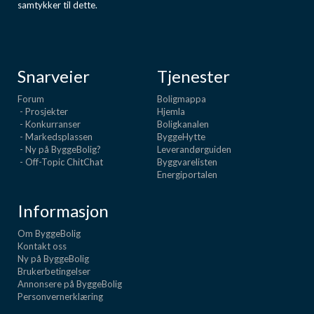
samtykker til dette.
Snarveier
Tjenester
Forum
Boligmappa
- Prosjekter
Hjemla
- Konkurranser
Boligkanalen
- Markedsplassen
ByggeHytte
- Ny på ByggeBolig?
Leverandørguiden
- Off-Topic ChitChat
Byggvarelisten
Energiportalen
Informasjon
Om ByggeBolig
Kontakt oss
Ny på ByggeBolig
Brukerbetingelser
Annonsere på ByggeBolig
Personvernerklæring