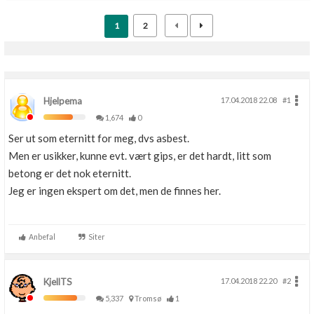
1
2
Hjelpema
17.04.2018 22.08
#1
1,674
0
Ser ut som eternitt for meg, dvs asbest.
Men er usikker, kunne evt. vært gips, er det hardt, litt som
betong er det nok eternitt.
Jeg er ingen ekspert om det, men de finnes her.
Anbefal
Siter
KjellTS
17.04.2018 22.20
#2
5,337
Tromsø
1