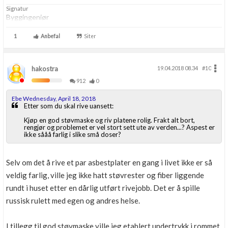
Signatur
Byggingeniør
1
Anbefal
Siter
hakostra
19.04.2018 08.34
#10
912
0
Ebe Wednesday, April 18, 2018
Etter som du skal rive uansett:
Kjøp en god støvmaske og riv platene rolig. Frakt alt bort,
rengjør og problemet er vel stort sett ute av verden...? Aspest er
ikke sååå farlig i slike små doser?
Selv om det å rive et par asbestplater en gang i livet ikke er så
veldig farlig, ville jeg ikke hatt støvrester og fiber liggende
rundt i huset etter en dårlig utført rivejobb. Det er å spille
russisk rulett med egen og andres helse.
I tillegg til god støvmaske ville jeg etablert undertrykk i rommet,