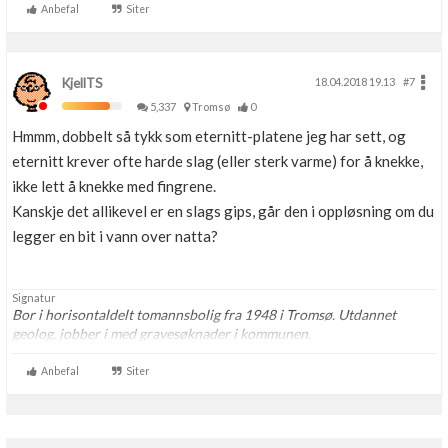
Anbefal
Siter
KjellTS
18.04.2018 19.13
#7
5,337
Tromsø
0
Hmmm, dobbelt så tykk som eternitt-platene jeg har sett, og
eternitt krever ofte harde slag (eller sterk varme) for å knekke,
ikke lett å knekke med fingrene.
Kanskje det allikevel er en slags gips, går den i oppløsning om du
legger en bit i vann over natta?
Signatur
Bor i horisontaldelt tomannsbolig fra 1948 i Tromsø. Utdannet
geolog, jobber i med gravesøknader i kommunen.
Anbefal
Siter