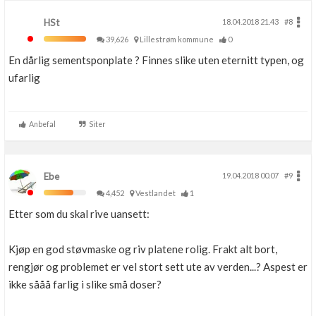
HSt
18.04.2018 21.43
#8
39,626
Lillestrøm kommune
0
En dårlig sementsponplate ? Finnes slike uten eternitt typen, og
ufarlig
Anbefal
Siter
Ebe
19.04.2018 00.07
#9
4,452
Vestlandet
1
Etter som du skal rive uansett:
Kjøp en god støvmaske og riv platene rolig. Frakt alt bort,
rengjør og problemet er vel stort sett ute av verden...? Aspest er
ikke sååå farlig i slike små doser?