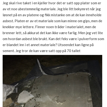
Jeg skal rive taket i en kjeller hvor det er satt opp plater som er
Boligmappa+
av et noe ubestemmelig materiale. Jeg ble litt bekymret når jeg
Nytt
Få mer ut av Boligmappa
løsnet på en av platene og fikk mistanke om at de kan inneholde
asbest. Platen er av et materiale som kan minne om gips, men de
knekker mye lettere. Finner noen tråder i materialet, men de
brenner lett, så akkurat det kan ikke være farlig. Men jeg vet lite
om hvordan asbest ble brukt. Kan det feks være i pulverform som
er blandet inn i et annet materiale? Utseendet kan ligne på
sement. Jeg tror de kan være satt opp på 70 tallet