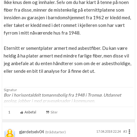
Ikke knus dem og innhaler. Selv om du har klart å tenne på noen
fiber fra disse, minner de mistenkelig på eternittplatene som
innsiden av garasjen i barndomshjemmet fra 1962 er kledd med,
eller taket er kledd med i det rommet i kjelleren som har vært
fyrrom i mitt nåværende hus fra 1948.
Eternitt er sementplater armert med asbestfiber. Du kan være
heldig å ha plater armert med mindre farlige fiber, men disse vil
jeg anbefale at du enten håndterer som om de er asbestholdige,
eller sende en bit til analyse for å finne det ut.
Signatur
Bor i horisontaldelt tomannsbolig fra 1948 i Tromsø. Utdannet
geolog, jobber i med gravesøknader i kommunen.
1
Anbefal
Siter
gjørdetselv04
17.04.2018 22.24
#3
(trådstarter)