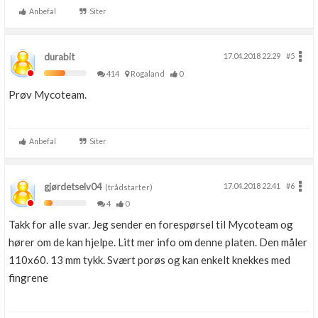
Anbefal
Siter
durabit
17.04.2018 22.29
#5
414
Rogaland
0
Prøv Mycoteam.
Anbefal
Siter
gjørdetselv04
17.04.2018 22.41
#6
(trådstarter)
4
0
Takk for alle svar. Jeg sender en forespørsel til Mycoteam og
hører om de kan hjelpe. Litt mer info om denne platen. Den måler
110x60. 13 mm tykk. Svært porøs og kan enkelt knekkes med
fingrene