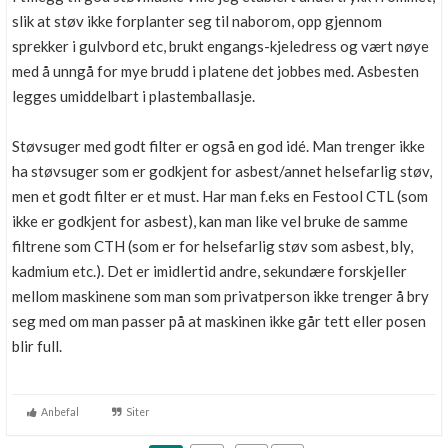
slik at støv ikke forplanter seg til naborom, opp gjennom
sprekker i gulvbord etc, brukt engangs-kjeledress og vært nøye
med å unngå for mye brudd i platene det jobbes med. Asbesten
legges umiddelbart i plastemballasje.
Støvsuger med godt filter er også en god idé. Man trenger ikke
ha støvsuger som er godkjent for asbest/annet helsefarlig støv,
men et godt filter er et must. Har man f.eks en Festool CTL (som
ikke er godkjent for asbest), kan man like vel bruke de samme
filtrene som CTH (som er for helsefarlig støv som asbest, bly,
kadmium etc.). Det er imidlertid andre, sekundære forskjeller
mellom maskinene som man som privatperson ikke trenger å bry
seg med om man passer på at maskinen ikke går tett eller posen
blir full.
Anbefal
Siter