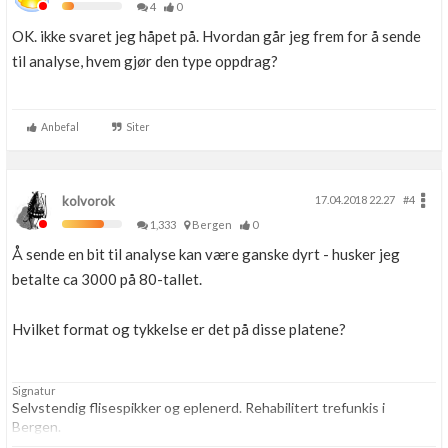
4
0
OK. ikke svaret jeg håpet på. Hvordan går jeg frem for å sende
til analyse, hvem gjør den type oppdrag?
Anbefal
Siter
kolvorok
17.04.2018 22.27
#4
1,333
Bergen
0
Å sende en bit til analyse kan være ganske dyrt - husker jeg
betalte ca 3000 på 80-tallet.
Hvilket format og tykkelse er det på disse platene?
Signatur
Selvstendig flisespikker og eplenerd. Rehabilitert trefunkis i
Bergen.