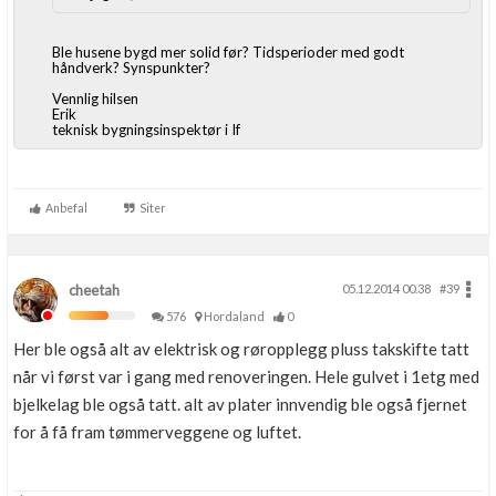
Ble husene bygd mer solid før? Tidsperioder med godt
håndverk? Synspunkter?
Vennlig hilsen
Erik
teknisk bygningsinspektør i If
Anbefal
Siter
cheetah
05.12.2014 00.38
#39
576
Hordaland
0
Her ble også alt av elektrisk og røropplegg pluss takskifte tatt
når vi først var i gang med renoveringen. Hele gulvet i 1etg med
bjelkelag ble også tatt. alt av plater innvendig ble også fjernet
for å få fram tømmerveggene og luftet.