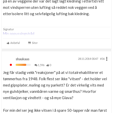
på en av veggene der var det lagt lagt kledning i ettertid rett
mot vindsperren uten lufting så reddet nok veggen ved å
etterisolere litt og selvfølgelig lufting bak kledning.
Signatur
Min oppussingstråd
Anbefal
Siter
shaukaas
28.11.2014 00.47
#36
1,596
0
Jeg får stadig vekk "reaksjoner" på at vi totalrehabiliterer et
tømmerhus fra 1948. Folk flest ser ikke "vitsen" - det holder vel
med gipsplater, maling og ny parkett? Er det virkelig vits med
nye gulvbjelker, vannbåren varme og smarthus? Hvorfor
ventilasjon og vindtett - og så mye Glava?
For min del ser jeg ikke vitsen i å spare 50-lapper når man først