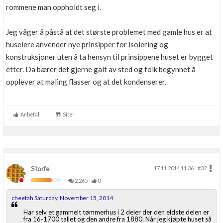
rommene man oppholdt seg i.
Jeg våger å påstå at det største problemet med gamle hus er at
huseiere anvender nye prinsipper for isolering og
konstruksjoner uten å ta hensyn til prinsippene huset er bygget
etter. Da bærer det gjerne galt av sted og folk begynnet å
opplever at maling flasser og at det kondenserer.
Anbefal
Siter
Storfe
17.11.2014 11.36
#32
2,265
0
cheetah Saturday, November 15, 2014
Har selv et gammelt tømmerhus i 2 deler der den eldste delen er
fra 16-1700 tallet og den andre fra 1880. Når jeg kjøpte huset så