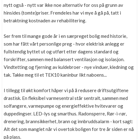
nytt også - nytt var ikke noe alternativ for oss på grunn av
hinsides (tomte)priser. Fremdeles har vi mye å gå på, tatt i
betraktning kostnaden av rehabilitering.
Ser frem til mange gode år i en særpreget bolig med historie,
som har fått vårt personlige preg - hvor elektrisk anlegg er
fullstendig byttet ut og utført etter dagens standard og
forskrifter, sammen med balansert ventilasjon og isolasjon.
Vindtetting og fjerning av kuldebroer - nye vinduer, kledning og
tak. Takke meg til et TEK10 kaninbur likt naboens...
I tillegg til økt komfort håper vi på å redusere driftsutgiftene
drastisk. En fleksibel varmesentral står sentralt, sammen med
solfangere, varmepumpe og energieffektive hvitevarer og
duppedingser. LED-lys og smarthus. Radonsperre, Rør-i-rør,
drenering, brannsikkerhet, brann og innbruddsalarm - kort sagt:
Alt det som manglet når vi overtok boligen for tre år siden er nå
på plass.