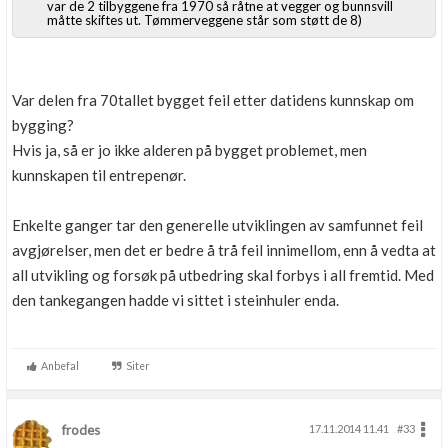
var de 2 tilbyggene fra 1970 så råtne at vegger og bunnsvill
måtte skiftes ut. Tømmerveggene står som støtt de 8)
Var delen fra 70tallet bygget feil etter datidens kunnskap om
bygging?
Hvis ja, så er jo ikke alderen på bygget problemet, men
kunnskapen til entrepenør.
Enkelte ganger tar den generelle utviklingen av samfunnet feil
avgjørelser, men det er bedre å trå feil innimellom, enn å vedta at
all utvikling og forsøk på utbedring skal forbys i all fremtid. Med
den tankegangen hadde vi sittet i steinhuler enda.
Anbefal
Siter
frodes
17.11.2014 11.41
#33