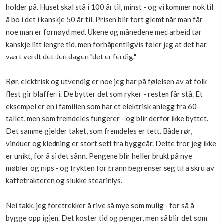
holder på. Huset skal stå i 100 år til, minst - og vi kommer nok til
å bo i det i kanskje 50 år til. Prisen blir fort glemt når man får
noe man er fornøyd med. Ukene og månedene med arbeid tar
kanskje litt lengre tid, men forhåpentligvis føler jeg at det har
vært verdt det den dagen "det er ferdig."
Rør, elektrisk og utvendig er noe jeg har på følelsen av at folk
flest gir blaffen i. De bytter det som ryker - resten får stå. Et
eksempel er en i familien som har et elektrisk anlegg fra 60-
tallet, men som fremdeles fungerer - og blir derfor ikke byttet.
Det samme gjelder taket, som fremdeles er tett. Både rør,
vinduer og kledning er stort sett fra byggeår. Dette tror jeg ikke
er unikt, for å si det sånn. Pengene blir heller brukt på nye
møbler og nips - og frykten for brann begrenser seg til å skru av
kaffetrakteren og slukke stearinlys.
Nei takk, jeg foretrekker å rive så mye som mulig - for så å
bygge opp igjen. Det koster tid og penger, men så blir det som