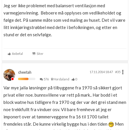
Jeg ser ikke problemet med balansert ventilasjon med
varmegjenvinning. Beboere må opplyses om vedlikeholdet og
følge det. På samme måte som ved maling av huset. Det vil være
litt innkjøringstrøbbel med dette i befolkningen, og etter en
stund er det en selvfølge.
Anbefal
Siter
cheetah
17.11.2014 18.47
#35
576
Hordaland
0
Var mye jalla løsninger på tilbyggene fra 1970 så sikkert gjort
privat eller noe. bunnsvillene var rett på mark.. Har bodd i et
block watne hus tidligere fra 1970 og der var det grei stand men
noe trekkfullt fra vinduer osv. Vil bare fremheve at jeg er
imponert over at tømmerveggene fra 16 til 1700 tallet
fremdeles står. De kunne virkelig bygge hus i den tiden
Men