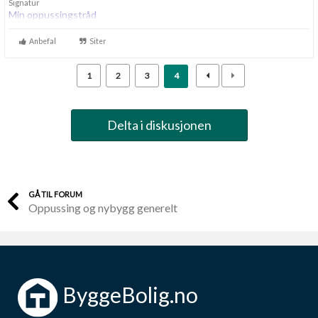
Signatur
Min oppussingstråd
Anbefal
Siter
1
2
3
4
Delta i diskusjonen
GÅ TIL FORUM
Oppussing og nybygg generelt
ByggeBolig.no