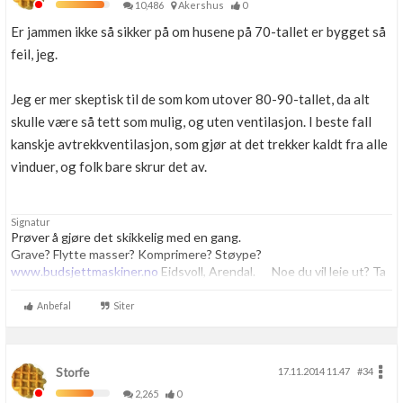
10,486
Akershus
0
Er jammen ikke så sikker på om husene på 70-tallet er bygget så
feil, jeg.
Jeg er mer skeptisk til de som kom utover 80-90-tallet, da alt
skulle være så tett som mulig, og uten ventilasjon. I beste fall
kanskje avtrekkventilasjon, som gjør at det trekker kaldt fra alle
vinduer, og folk bare skrur det av.
Signatur
Prøver å gjøre det skikkelig med en gang.
Grave? Flytte masser? Komprimere? Støype?
www.budsjettmaskiner.no
Eidsvoll, Arendal. Noe du vil leie ut? Ta
kontakt, vi har plass til flere.
Anbefal
Siter
Storfe
17.11.2014 11.47
#34
2,265
0