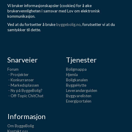
Vi bruker informasjonskapsler (cookies) for å øke
brukervennligheten i samsvar med Lov om elektronisk
kommunikasjon.
Ved at du fortsetter å bruke
byggebolig.no
, forutsetter vi at du
samtykker til dette.
Snarveier
Tjenester
Forum
Boligmappa
- Prosjekter
Hjemla
- Konkurranser
Boligkanalen
- Markedsplassen
ByggeHytte
- Ny på ByggeBolig?
Leverandørguiden
- Off-Topic ChitChat
Byggvarelisten
Energiportalen
Informasjon
Om ByggeBolig
Kontakt oss