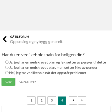
Last opp selv
Ta vare på fargekoder og kvitteringer
Verdi & økonomi
Din største investering
GÅ TIL FORUM
Oppussing og nybygg generelt
Finn håndverkere
Søk blant 9000 bedrifter
Har du en vedlikeholdspaln for boligen din?
Papirer som mangler
Ja, jeg har en nedskrevet plan og jeg setter av penger til dette
Skaff dokumentasjon som mangler
Ja, jeg har en nedskrevet plan, men setter ikke av penger
Nei, jeg tar vedlikehold når det oppstår problemer
Kundeservice
Svar
Se resultat
Få svar på det du lurer på
Kom i gang med Boligmappa
1
2
3
4
Se din bolig? Klikk her