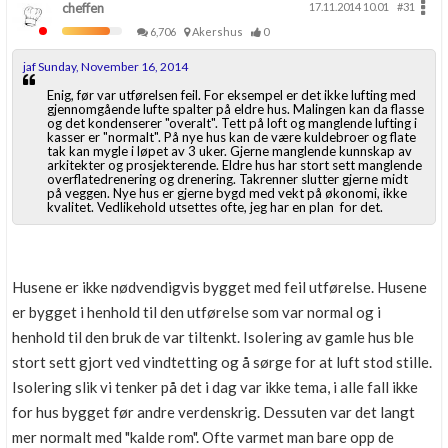
cheffen
17.11.2014 10.01
#31
Boligmappa+
6,706
Akershus
0
Nytt
Få mer ut av Boligmappa
jaf Sunday, November 16, 2014
Enig, før var utførelsen feil. For eksempel er det ikke lufting med
gjennomgående lufte spalter på eldre hus. Malingen kan da flasse
og det kondenserer "overalt". Tett på loft og manglende lufting i
kasser er "normalt". På nye hus kan de være kuldebroer og flate
tak kan mygle i løpet av 3 uker. Gjerne manglende kunnskap av
arkitekter og prosjekterende. Eldre hus har stort sett manglende
overflatedrenering og drenering. Takrenner slutter gjerne midt
på veggen. Nye hus er gjerne bygd med vekt på økonomi, ikke
kvalitet. Vedlikehold utsettes ofte, jeg har en plan for det.
Husene er ikke nødvendigvis bygget med feil utførelse. Husene
er bygget i henhold til den utførelse som var normal og i
henhold til den bruk de var tiltenkt. Isolering av gamle hus ble
stort sett gjort ved vindtetting og å sørge for at luft stod stille.
Isolering slik vi tenker på det i dag var ikke tema, i alle fall ikke
for hus bygget før andre verdenskrig. Dessuten var det langt
mer normalt med "kalde rom". Ofte varmet man bare opp de