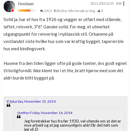
Hondaen
28.11.2014 22.31
#38
2,413
Ønsker ikke besøk av deg
0
Solid ja, har et hus fra 1926 og vegger er utført med stående,
laftet, reisverk, 3"6". Ganske solid. For meg, et utmerket
utgangspunkt for renvering i nyklassisk stil. Orkanene på
vestlandet viste hvilke hus som var kraftig bygget, taperen ble
hus med bindingsverk.
Husene fra den tiden ligger ofte på gode tomter, dvs godt egnet
til boligformål. Ikke klemt inn i et lite, bratt hjørne med som det
aldri burde blitt bygget på.
If Saturday, November 15, 2014
cheffen Friday, November 14, 2014
Jeg foretrekker hus fra før 1930, vel vitende om at det er
mye arbeid og at jeg sannsynligvis aldri får det helt som
jeg vil ;D