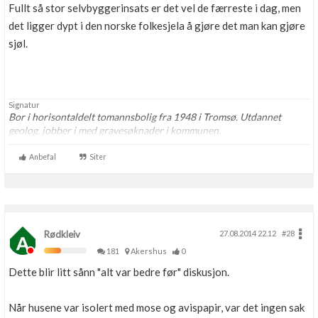
Fullt så stor selvbyggerinsats er det vel de færreste i dag, men
det ligger dypt i den norske folkesjela å gjøre det man kan gjøre
sjøl.
Signatur
Bor i horisontaldelt tomannsbolig fra 1948 i Tromsø. Utdannet
geolog, jobber i med gravesøknader i kommunen.
Anbefal
Siter
Rødkleiv
27.08.2014 22.12
#28
181
Akershus
0
Dette blir litt sånn "alt var bedre før" diskusjon.
Når husene var isolert med mose og avispapir, var det ingen sak