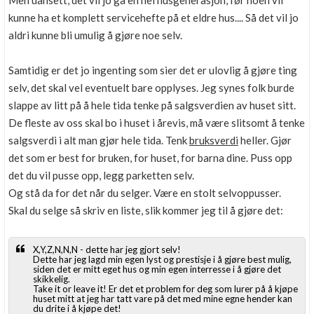
Men uansett, det vil jo gå en hel husgenerasjon, før noen vil
Boligmappa+
kunne ha et komplett servicehefte på et eldre hus.... Så det vil jo
Nytt
Få mer ut av Boligmappa
aldri kunne bli umulig å gjøre noe selv.
Samtidig er det jo ingenting som sier det er ulovlig å gjøre ting
selv, det skal vel eventuelt bare opplyses. Jeg synes folk burde
slappe av litt på å hele tida tenke på salgsverdien av huset sitt.
De fleste av oss skal bo i huset i årevis, må være slitsomt å tenke
salgsverdi i alt man gjør hele tida. Tenk
bruksverdi
heller. Gjør
det som er best for bruken, for huset, for barna dine. Puss opp
det du vil pusse opp, legg parketten selv.
Og stå da for det når du selger. Være en stolt selvoppusser.
Skal du selge så skriv en liste, slik kommer jeg til å gjøre det:
X,Y,Z,N,N,N - dette har jeg gjort selv!
Dette har jeg lagd min egen lyst og prestisje i å gjøre best mulig,
siden det er mitt eget hus og min egen interresse i å gjøre det
skikkelig.
Take it or leave it! Er det et problem for deg som lurer på å kjøpe
huset mitt at jeg har tatt vare på det med mine egne hender kan
du drite i å kjøpe det!