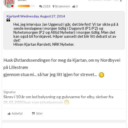
2,018
Strømmen
0
KjartanR Wednesday, August 27, 2014
Hei, jeg intervjua Jan Uggerud i går, det ble fint! Vi tar sikte på å
sende innslagene i morgen tidlig i Dagsnytt (P1/P2) og
Nyhetsmorgen (P2 og Alltid Nyheter) i morgen tidlig. Men det
kan også bli forskjøvet. Håper uansett det blir litt debatt ut av
det!
Hilsen Kjartan Rørslett, NRK Nyheter.
Husk Østlandssendingen for meg da Kjartan, om ny Nordbyvei
på Lillestrøm
gjennom stua mi... så har jeg litt igjen for strevet...
Signatur
Skrev i 10 år om led belysning og gulvvarme for elby, skriver fra
01.01.2020 kun som privatperson
.
Anbefal
Siter