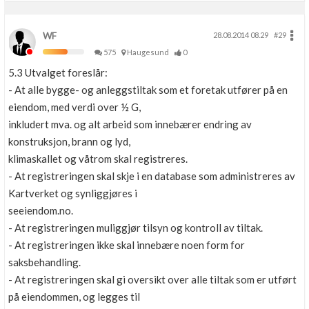
WF
28.08.2014 08.29
#29
575
Haugesund
0
5.3 Utvalget foreslår:
- At alle bygge- og anleggstiltak som et foretak utfører på en
eiendom, med verdi over ½ G,
inkludert mva. og alt arbeid som innebærer endring av
konstruksjon, brann og lyd,
klimaskallet og våtrom skal registreres.
- At registreringen skal skje i en database som administreres av
Kartverket og synliggjøres i
seeiendom.no.
- At registreringen muliggjør tilsyn og kontroll av tiltak.
- At registreringen ikke skal innebære noen form for
saksbehandling.
- At registreringen skal gi oversikt over alle tiltak som er utført
på eiendommen, og legges til