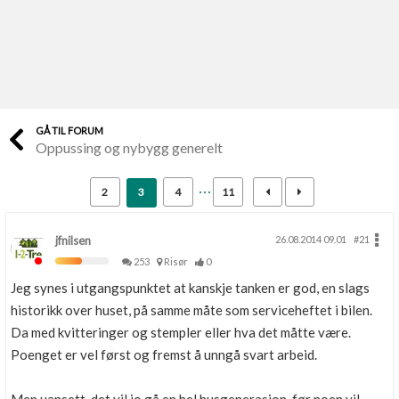
Last opp selv
Ta vare på fargekoder og kvitteringer
Verdi & økonomi
Din største investering
GÅ TIL FORUM
Oppussing og nybygg generelt
Finn håndverkere
Søk blant 9000 bedrifter
2
3
4
11
Papirer som mangler
Skaff dokumentasjon som mangler
jfnilsen
26.08.2014 09.01
#21
253
Risør
0
Kundeservice
Jeg synes i utgangspunktet at kanskje tanken er god, en slags
Få svar på det du lurer på
historikk over huset, på samme måte som serviceheftet i bilen.
Da med kvitteringer og stempler eller hva det måtte være.
Kom i gang med Boligmappa
Poenget er vel først og fremst å unngå svart arbeid.
Se din bolig? Klikk her