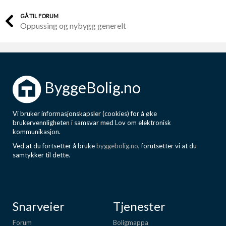
GÅ TIL FORUM
Oppussing og nybygg generelt
ByggeBolig.no
Vi bruker informasjonskapsler (cookies) for å øke
brukervennligheten i samsvar med Lov om elektronisk
kommunikasjon.
Ved at du fortsetter å bruke
byggebolig.no
, forutsetter vi at du
samtykker til dette.
Snarveier
Tjenester
Forum
Boligmappa