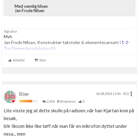
Med vennlig hilsen
Jan Frode Nilsen
Signatur
Mvh
Jan Frode Nilsen, Konstruktør takstoler & elementer,ansatt i
1-2-
Tre Elementproduksjon AS
,
(skriver stort sett private meninger, representerer ikke firmaet her
inne)
Anbefal
Siter
((bor i et hus jeg har bygd sjøl i 2013))
ElJan
26.08.2014 12.46
#22
2,018
Strømmen
0
Lite visste jeg at dette skulle på radioen, når han Kjartan kom på
besøk,
blir liksom ikke like tøff når man får en mikrofon dyttet under
nesa... men