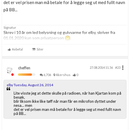
det er vel prisen man må betale for å legge seg ut med fullt navn
på BB...
Signatur
Skrev i 10 år om led belysning og gulvvarme for elby, skriver fra
01.01.2020 kun som privatperson
.
Anbefal
Siter
cheffen
27.08.2014 11.56
#23
6,706
Akershus
0
elby Tuesday, August 26, 2014
Lite visste jeg at dette skulle på radioen, når han Kjartan kom på
besøk,
blir liksom ikke like tøff når man får en mikrofon dyttet under
nesa... men
det er vel prisen man må betale for å legge seg ut med fullt navn
på BB...