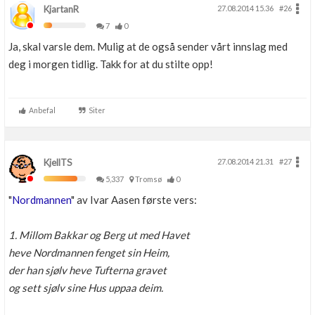
KjartanR
27.08.2014 15.36
#26
7
0
Ja, skal varsle dem. Mulig at de også sender vårt innslag med
deg i morgen tidlig. Takk for at du stilte opp!
Anbefal
Siter
KjellTS
27.08.2014 21.31
#27
5,337
Tromsø
0
"
Nordmannen
" av Ivar Aasen første vers:
1. Millom Bakkar og Berg ut med Havet
heve Nordmannen fenget sin Heim,
der han sjølv heve Tufterna gravet
og sett sjølv sine Hus uppaa deim.