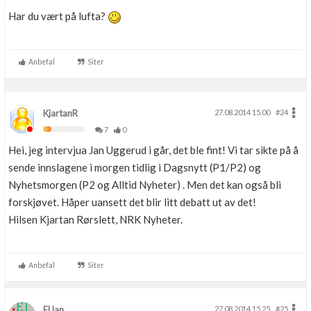
Har du vært på lufta?
Anbefal
Siter
KjartanR
27.08.2014 15.00
#24
7
0
Hei, jeg intervjua Jan Uggerud i går, det ble fint! Vi tar sikte på å
sende innslagene i morgen tidlig i Dagsnytt (P1/P2) og
Nyhetsmorgen (P2 og Alltid Nyheter) . Men det kan også bli
forskjøvet. Håper uansett det blir litt debatt ut av det!
Hilsen Kjartan Rørslett, NRK Nyheter.
Anbefal
Siter
ElJan
27.08.2014 15.25
#25