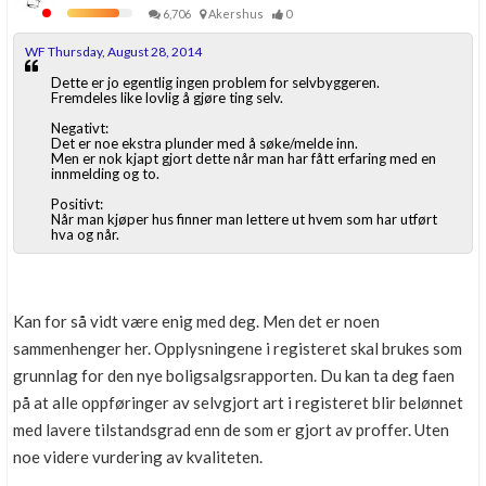
6,706
Akershus
0
WF Thursday, August 28, 2014
Dette er jo egentlig ingen problem for selvbyggeren.
Fremdeles like lovlig å gjøre ting selv.
Negativt:
Det er noe ekstra plunder med å søke/melde inn.
Men er nok kjapt gjort dette når man har fått erfaring med en
innmelding og to.
Positivt:
Når man kjøper hus finner man lettere ut hvem som har utført
hva og når.
Kan for så vidt være enig med deg. Men det er noen
sammenhenger her. Opplysningene i registeret skal brukes som
grunnlag for den nye boligsalgsrapporten. Du kan ta deg faen
på at alle oppføringer av selvgjort art i registeret blir belønnet
med lavere tilstandsgrad enn de som er gjort av proffer. Uten
noe videre vurdering av kvaliteten.