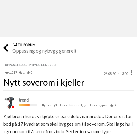
Last opp selv
Ta vare på fargekoder og kvitteringer
Verdi & økonomi
Din største investering
GÅ TIL FORUM
Oppussing og nybygg generelt
Finn håndverkere
Søk blant 9000 bedrifter
OPPUSSING OG NYBYGG GENERELT
1,217
1
0
26.08.2014 13.02
Papirer som mangler
Nytt soverom i kjeller
Skaff dokumentasjon som mangler
Kundeservice
trond_
Få svar på det du lurer på
575
Litt vest,litt nord,og litt vest igjen
0
Kjelleren i huset vi kjøpte er bare delevis innredet. Der er ei stor
Kom i gang med Boligmappa
bod på 17 kvadrat som skal bygges om til soverom. Skal lage hull
Se din bolig? Klikk her
i grunnmur til å sette inn vindu. Setter inn samme type