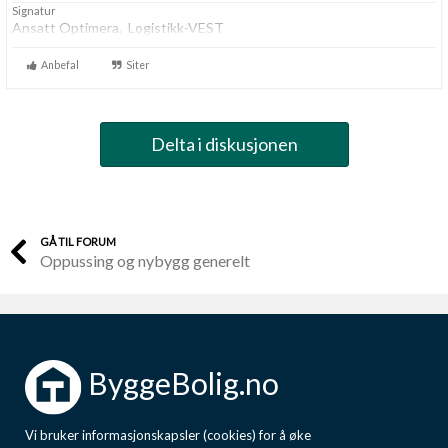
Signatur
Ansatt Optimera. Logistikk-VEST
Anbefal
Siter
Delta i diskusjonen
GÅ TIL FORUM
Oppussing og nybygg generelt
ByggeBolig.no
Vi bruker informasjonskapsler (cookies) for å øke