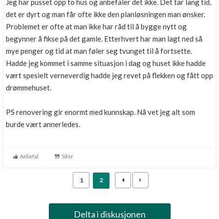
Jeg har pusset opp to hus og anbefaler det ikke. Det tar lang tid,
det er dyrt og man får ofte ikke den planløsningen man ønsker.
Problemet er ofte at man ikke har råd til å bygge nytt og
begynner å fikse på det gamle. Etterhvert har man lagt ned så
mye penger og tid at man føler seg tvunget til å fortsette.
Hadde jeg kommet i samme situasjon i dag og huset ikke hadde
vært spesielt verneverdig hadde jeg revet på flekken og fått opp
drømmehuset.
PS renovering gir enormt med kunnskap. Nå vet jeg alt som
burde vært annerledes.
Anbefal
Siter
1
2
Delta i diskusjonen