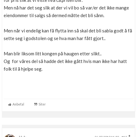
for pris slik at vi viste hva ca.prisen blir.
Boligmappa+
Men nå har det seg slik at der vi vil bo så var/er det ikke mange
Nytt
Få mer ut av Boligmappa
eiendommer til salgs så dermed måtte det bli sånn.
Men når vi endelig kan få flytta inn så skal det bli sabla godt å få
sette seg i godstolen og se hva man har fått gjort..
Man blir liksom litt kongen på haugen etter slikt..
Og for våres del så hadde det ikke gått hvis man ikke har hatt
folk til å hjelpe seg.
Anbefal
Siter