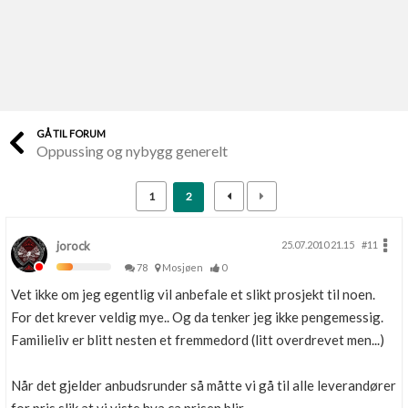
Last opp selv
Ta vare på fargekoder og kvitteringer
Verdi & økonomi
Din største investering
GÅ TIL FORUM
Oppussing og nybygg generelt
Finn håndverkere
Søk blant 9000 bedrifter
1
2
Papirer som mangler
Skaff dokumentasjon som mangler
jorock
25.07.2010 21.15
#11
78
Mosjøen
0
Kundeservice
Vet ikke om jeg egentlig vil anbefale et slikt prosjekt til noen.
Få svar på det du lurer på
For det krever veldig mye.. Og da tenker jeg ikke pengemessig.
Familieliv er blitt nesten et fremmedord (litt overdrevet men...)
Kom i gang med Boligmappa
Se din bolig? Klikk her
Når det gjelder anbudsrunder så måtte vi gå til alle leverandører