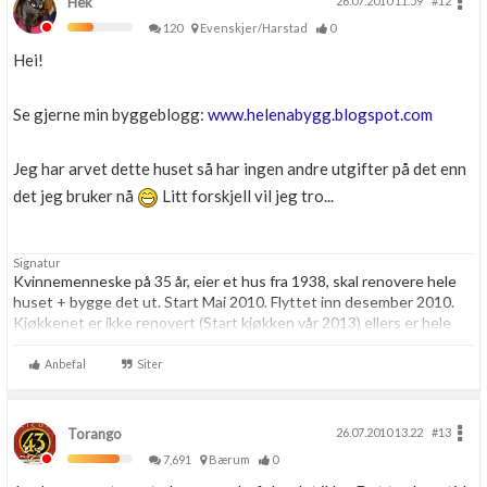
Hek
26.07.2010 11.59
#12
120
Evenskjer/Harstad
0
Hei!
Se gjerne min byggeblogg:
www.helenabygg.blogspot.com
Jeg har arvet dette huset så har ingen andre utgifter på det enn
det jeg bruker nå
Litt forskjell vil jeg tro...
Signatur
Kvinnemenneske på 35 år, eier et hus fra 1938, skal renovere hele
huset + bygge det ut. Start Mai 2010. Flyttet inn desember 2010.
Kjøkkenet er ikke renovert (Start kjøkken vår 2013) ellers er hele
huset nytt fra innerst til ytterst.
Mitt andre bad i 2etg stod ferdig februar 2013.
Anbefal
Siter
Plen og ute prosjekt 2011...Plen ferdig høst 2011.
Septikktanke skiftet vår 2012 og gammel grunnmur pusset.
Torango
26.07.2010 13.22
#13
Se min bygge blogg:
www.helenabygg.blogspot.com
7,691
Bærum
0