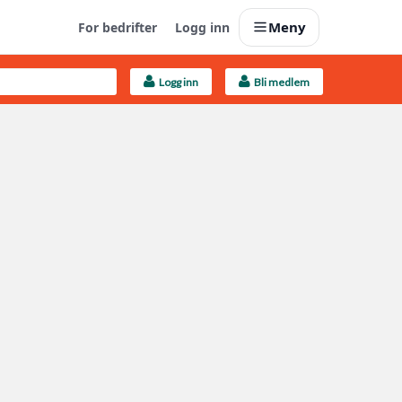
Meny
For bedrifter
Logg inn
Logg inn
Bli medlem
Last opp selv
Ta vare på fargekoder og kvitteringer
Finn håndverkere
Søk blant 9000 bedrifter
Kundeservice
Få svar på det du lurer på
Boligmappa+
Nytt
Få mer ut av Boligmappa