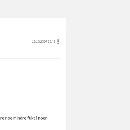
13.10.2009 20.43
ære noe mindre fukt i noen