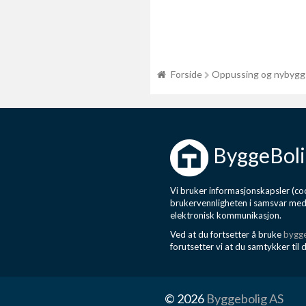
Forside
Oppussing og nybygg
ByggeBoli
Vi bruker informasjonskapsler (coo
brukervennligheten i samsvar me
elektronisk kommunikasjon.
Ved at du fortsetter å bruke
bygge
forutsetter vi at du samtykker til 
© 2026
Byggebolig AS