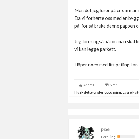
Men det jeg lurer på er om man 
Da vi forhørte oss med en bygge
på, for så bruke denne pappen og
Jeg lurer også på om man skal b
vi kan legge parkett.
Håper noen med litt peiling kan
Anbefal
Siter
Husk dette under oppussing:
Lagre kvitt
pipe
Fersking