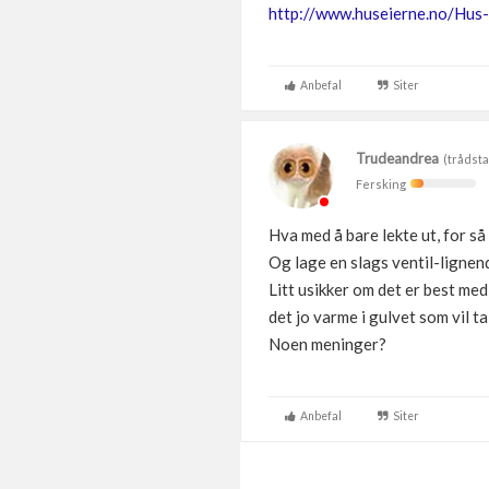
http://www.huseierne.no/Hus-
Anbefal
Siter
Trudeandrea
(trådsta
Fersking
Hva med å bare lekte ut, for så
Og lage en slags ventil-lignende
Litt usikker om det er best med 
det jo varme i gulvet som vil t
Noen meninger?
Anbefal
Siter