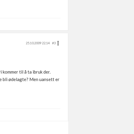
25.10.2009 22.14
#3
i kommer til å ta ibruk der.
ene bli ødelagte? Men uansett er