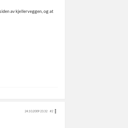
nsiden av kjellerveggen, og at
24.10.2009 23.32
#2