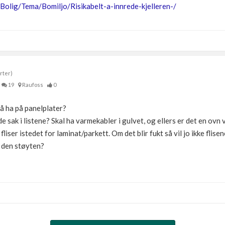
Bolig/Tema/Bomiljo/Risikabelt-a-innrede-kjelleren-/
rter)
19
Raufoss
0
 å ha på panelplater?
 sak i listene? Skal ha varmekabler i gulvet, og ellers er det en ovn v
fliser istedet for laminat/parkett. Om det blir fukt så vil jo ikke flis
a den støyten?