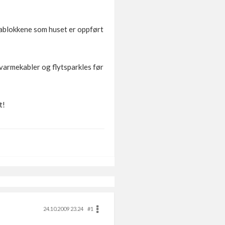
ecablokkene som huset er oppført
 varmekabler og flytsparkles før
t!
24.10.2009 23.24
#1