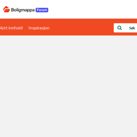
Nytt innhold
Inspirasjon
Boligens papirer
Den enkleste måten å få papirene i orden
rav
Verdi & økonomi
Din største investering
Papirer som mangler
Skaff dokumentasjon som mangler
Kom i gang med Boligmappa
Se din bolig? Klikk her