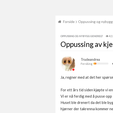
Forside
Oppussing og nybygg
4,1
OPPUSSING OG NYBYGG GENERELT
Oppussing av kje
Trudeandrea
Fersking
Ja, regner med at det her spørsm
For ett års tid siden kjøpte vi e
Vi er nå ferdig med å pusse opp 
Huset ble drenert da det ble byg
hjørner der takrenna kommer ne