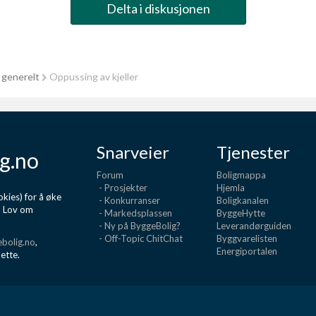
Delta i diskusjonen
 generelt
Oppussing av kjeller
Snarveier
Tjenester
g.no
Forum
Boligmappa
- Prosjekter
Hjemla
kies) for å øke
- Konkurranser
Boligkanalen
d Lov om
- Markedsplassen
ByggeHytte
- Ny på ByggeBolig?
Leverandørguiden
- Off-Topic ChitChat
Byggvarelisten
bolig.no
,
Energiportalen
dette.