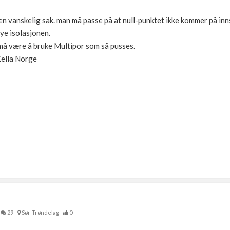
r en vanskelig sak. man må passe på at null-punktet ikke kommer på in
nye isolasjonen.
må være å bruke Multipor som så pusses.
 Xella Norge
29
Sør-Trøndelag
0