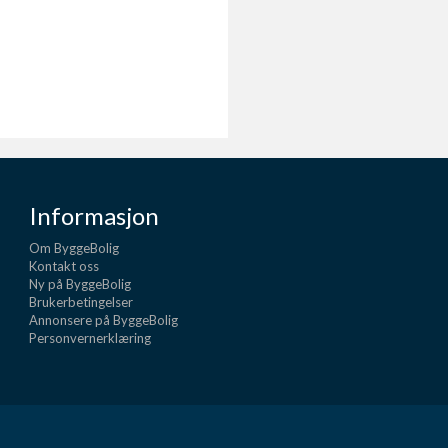
Informasjon
Om ByggeBolig
Kontakt oss
Ny på ByggeBolig
Brukerbetingelser
Annonsere på ByggeBolig
Personvernerklæring