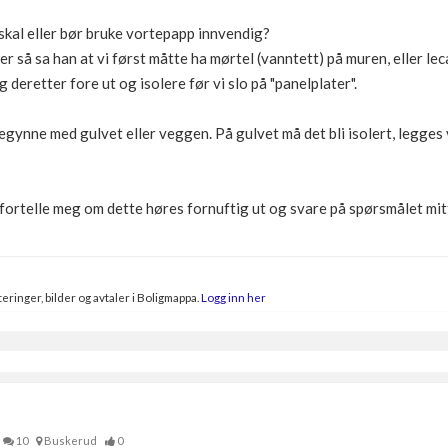
skal eller bør bruke vortepapp innvendig?
r så sa han at vi først måtte ha mørtel (vanntett) på muren, eller l
 deretter fore ut og isolere før vi slo på "panelplater".
egynne med gulvet eller veggen. På gulvet må det bli isolert, legges
 fortelle meg om dette høres fornuftig ut og svare på spørsmålet mit
eringer, bilder og avtaler i Boligmappa.
Logg inn her
10
Buskerud
0