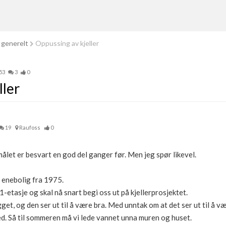
 generelt
Oppussing av kjeller
53
3
0
ller
19
Raufoss
0
ålet er besvart en god del ganger før. Men jeg spør likevel.
n enebolig fra 1975.
1-etasje og skal nå snart begi oss ut på kjellerprosjektet.
get, og den ser ut til å være bra. Med unntak om at det ser ut til å v
d. Så til sommeren må vi lede vannet unna muren og huset.